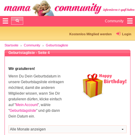
Community
Kostenlos Mitglied werden
Login
Startseite
Community
Geburtstagliste
Geburtstagliste - Seite 4
Wir gratulieren!
Wenn Du Dein Geburtsdatum in
unsere Geburtstagsliste eintragen
möchtest, damit die anderen
Mitglieder wissen, wann Sie Dir
gratulieren dürfen, klicke einfach
auf "
Mein Account
", wähle
"
Geburtstagsliste
" und gib dann
Dein Datum ein.