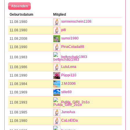
Geburtsdatum
Mitglied
sonnenschein1108
11.08.1980
piti
11.08.1980
sumsl1980
11.08.2008
PinaColada88
11.08.1990
bettyschatz1983
11.08.1983
LuluLena
11.08.1986
Püppi110
11.08.1990
J.M.0306
11.08.1984
sille69
11.08.1969
PuMa_GiRl_2o1o
11.08.1993
JuneAva
11.08.1985
CaLoElDa
11.08.1980