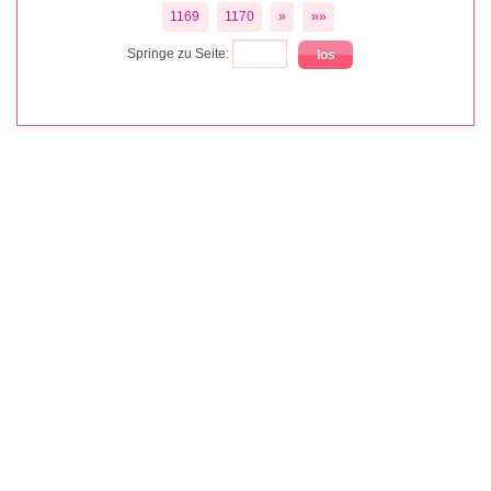
1169
1170
»
»»
Springe zu Seite: