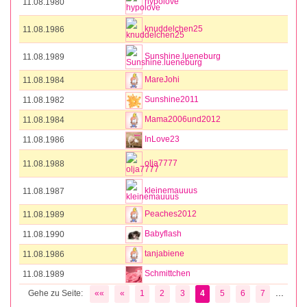
hypolove
11.08.1980
knuddelchen25
11.08.1986
Sunshine.lueneburg
11.08.1989
MareJohi
11.08.1984
Sunshine2011
11.08.1982
Mama2006und2012
11.08.1984
InLove23
11.08.1986
olja7777
11.08.1988
kleinemauuus
11.08.1987
Peaches2012
11.08.1989
Babyflash
11.08.1990
tanjabiene
11.08.1986
Schmittchen
11.08.1989
...
Gehe zu Seite:
««
«
1
2
3
4
5
6
7