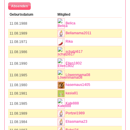
Geburtsdatum
Mitglied
Belica
11.08.1988
Bellamama2011
11.08.1989
Rika
11.08.1971
schatzi617
11.08.1986
Ellen1802
11.08.1990
Löwenmama08
11.08.1985
hasemaus1405
11.08.1980
kasia81
11.08.1981
Kate888
11.08.1985
Portzel1989
11.08.1989
Eliasmama23
11.08.1984