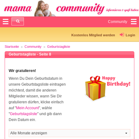
Community
Kostenlos Mitglied werden
Login
Startseite
Community
Geburtstagliste
Geburtstagliste - Seite 8
Wir gratulieren!
Wenn Du Dein Geburtsdatum in
unsere Geburtstagsliste eintragen
möchtest, damit die anderen
Mitglieder wissen, wann Sie Dir
gratulieren dürfen, klicke einfach
auf "
Mein Account
", wähle
"
Geburtstagsliste
" und gib dann
Dein Datum ein.