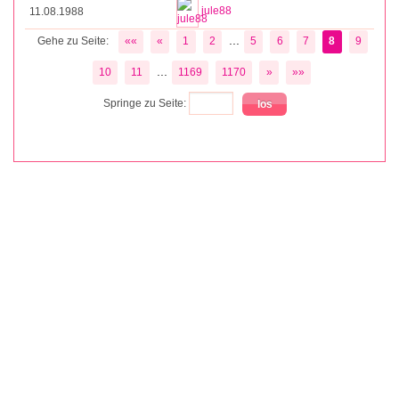
jule88
11.08.1988
...
Gehe zu Seite:
««
«
1
2
5
6
7
8
9
...
10
11
1169
1170
»
»»
Springe zu Seite: