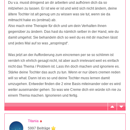
Du v.a. musst dringend an dir arbeiten und aufhören dich da so
mitziehen zu lassen. Er ist wie er ist und wird sich nicht ändern, deine
ältere Tochter ist alt genug um zu wissen was sie tut, wenn sie da
mitmacht hake es (erstmal) ab.
Also mach eine Therapie für dich und um dein Verhalten ihnen
gegenüber zu ändern. Das hast du nämlich selber in der Hand, wie du
damit umgehst. Sie behandeln dich so weil du es mit dir machen lässt
und jedes Mal auf so was „anspringst“.
Was jetzt an der Aufforderung zum eincremen per se so schlimm ist
versteh ich ehrlich gesagt nicht, ist aber auch irrelevant weil es einfach
nicht das Thema / Problem ist. Lass ihn doch machen und ignoriere es.
Stärke deine Tochter das auch zu tun. Wenn er nur übers cremen reden
will so what. Dann ist es so und deine Tochter muss lernen damit
umzugehen. Entweder finden die 2 eine Basis miteinander oder es wird
weiter auseinander gehen. So was wie Creme dich ein würde ich nie zu
einem Thema machen. Ignorieren und fertig.
Titania
5997 Beiträge