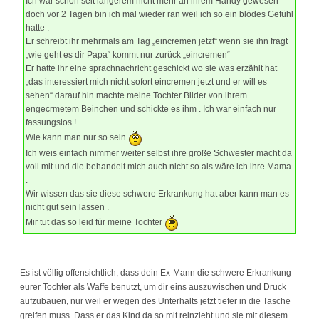
Ich war schon seit längerem nicht mehr an ihrem Handy gewesen
doch vor 2 Tagen bin ich mal wieder ran weil ich so ein blödes Gefühl
hatte .
Er schreibt ihr mehrmals am Tag „eincremen jetzt“ wenn sie ihn fragt
„wie geht es dir Papa“ kommt nur zurück „eincremen“
Er hatte ihr eine sprachnachricht geschickt wo sie was erzählt hat
„das interessiert mich nicht sofort eincremen jetzt und er will es
sehen“ darauf hin machte meine Tochter Bilder von ihrem
engecrmetem Beinchen und schickte es ihm . Ich war einfach nur
fassungslos !
Wie kann man nur so sein
Ich weis einfach nimmer weiter selbst ihre große Schwester macht da
voll mit und die behandelt mich auch nicht so als wäre ich ihre Mama
.
Wir wissen das sie diese schwere Erkrankung hat aber kann man es
nicht gut sein lassen .
Mir tut das so leid für meine Tochter
Es ist völlig offensichtlich, dass dein Ex-Mann die schwere Erkrankung
eurer Tochter als Waffe benutzt, um dir eins auszuwischen und Druck
aufzubauen, nur weil er wegen des Unterhalts jetzt tiefer in die Tasche
greifen muss. Dass er das Kind da so mit reinzieht und sie mit diesem