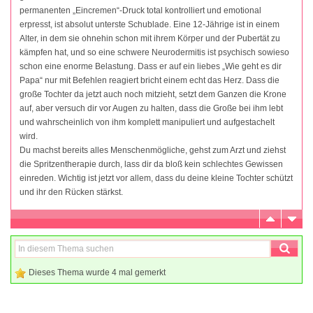
permanenten „Eincremen“-Druck total kontrolliert und emotional
erpresst, ist absolut unterste Schublade. Eine 12-Jährige ist in einem
Alter, in dem sie ohnehin schon mit ihrem Körper und der Pubertät zu
kämpfen hat, und so eine schwere Neurodermitis ist psychisch sowieso
schon eine enorme Belastung. Dass er auf ein liebes „Wie geht es dir
Papa“ nur mit Befehlen reagiert bricht einem echt das Herz. Dass die
große Tochter da jetzt auch noch mitzieht, setzt dem Ganzen die Krone
auf, aber versuch dir vor Augen zu halten, dass die Große bei ihm lebt
und wahrscheinlich von ihm komplett manipuliert und aufgestachelt
wird.
Du machst bereits alles Menschenmögliche, gehst zum Arzt und ziehst
die Spritzentherapie durch, lass dir da bloß kein schlechtes Gewissen
einreden. Wichtig ist jetzt vor allem, dass du deine kleine Tochter schützt
und ihr den Rücken stärkst.
Dieses Thema wurde 4 mal gemerkt