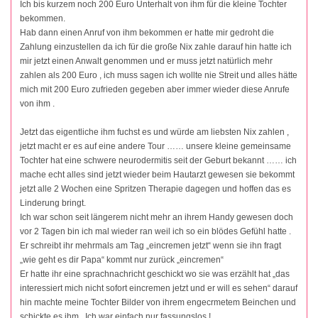
Ich bis kurzem noch 200 Euro Unterhalt von ihm für die kleine Tochter
bekommen.
Hab dann einen Anruf von ihm bekommen er hatte mir gedroht die
Zahlung einzustellen da ich für die große Nix zahle darauf hin hatte ich
mir jetzt einen Anwalt genommen und er muss jetzt natürlich mehr
zahlen als 200 Euro , ich muss sagen ich wollte nie Streit und alles hätte
mich mit 200 Euro zufrieden gegeben aber immer wieder diese Anrufe
von ihm .
Jetzt das eigentliche ihm fuchst es und würde am liebsten Nix zahlen ,
jetzt macht er es auf eine andere Tour …… unsere kleine gemeinsame
Tochter hat eine schwere neurodermitis seit der Geburt bekannt …… ich
mache echt alles sind jetzt wieder beim Hautarzt gewesen sie bekommt
jetzt alle 2 Wochen eine Spritzen Therapie dagegen und hoffen das es
Linderung bringt.
Ich war schon seit längerem nicht mehr an ihrem Handy gewesen doch
vor 2 Tagen bin ich mal wieder ran weil ich so ein blödes Gefühl hatte .
Er schreibt ihr mehrmals am Tag „eincremen jetzt“ wenn sie ihn fragt
„wie geht es dir Papa“ kommt nur zurück „eincremen“
Er hatte ihr eine sprachnachricht geschickt wo sie was erzählt hat „das
interessiert mich nicht sofort eincremen jetzt und er will es sehen“ darauf
hin machte meine Tochter Bilder von ihrem engecrmetem Beinchen und
schickte es ihm . Ich war einfach nur fassungslos !