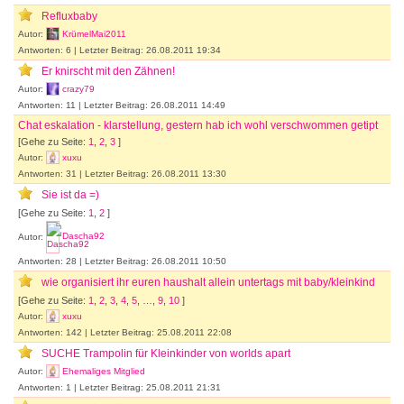
Refluxbaby
Autor:
KrümelMai2011
Antworten: 6 | Letzter Beitrag: 26.08.2011 19:34
Er knirscht mit den Zähnen!
Autor:
crazy79
Antworten: 11 | Letzter Beitrag: 26.08.2011 14:49
Chat eskalation - klarstellung, gestern hab ich wohl verschwommen getipt
[Gehe zu Seite:
1
,
2
,
3
]
Autor:
xuxu
Antworten: 31 | Letzter Beitrag: 26.08.2011 13:30
Sie ist da =)
[Gehe zu Seite:
1
,
2
]
Autor:
Dascha92
Antworten: 28 | Letzter Beitrag: 26.08.2011 10:50
wie organisiert ihr euren haushalt allein untertags mit baby/kleinkind
[Gehe zu Seite:
1
,
2
,
3
,
4
,
5
, …,
9
,
10
]
Autor:
xuxu
Antworten: 142 | Letzter Beitrag: 25.08.2011 22:08
SUCHE Trampolin für Kleinkinder von worlds apart
Autor:
Ehemaliges Mitglied
Antworten: 1 | Letzter Beitrag: 25.08.2011 21:31