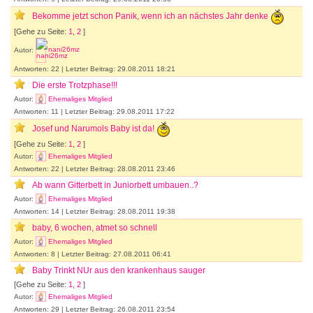
Bekomme jetzt schon Panik, wenn ich an nächstes Jahr denke
[Gehe zu Seite:
1
,
2
]
Autor:
nani26mz
Antworten: 22 | Letzter Beitrag: 29.08.2011 18:21
Die erste Trotzphase!!!
Autor:
Ehemaliges Mitglied
Antworten: 11 | Letzter Beitrag: 29.08.2011 17:22
Josef und Narumols Baby ist da!
[Gehe zu Seite:
1
,
2
]
Autor:
Ehemaliges Mitglied
Antworten: 22 | Letzter Beitrag: 28.08.2011 23:46
Ab wann Gitterbett in Juniorbett umbauen..?
Autor:
Ehemaliges Mitglied
Antworten: 14 | Letzter Beitrag: 28.08.2011 19:38
baby, 6 wochen, atmet so schnell
Autor:
Ehemaliges Mitglied
Antworten: 8 | Letzter Beitrag: 27.08.2011 06:41
Baby Trinkt NUr aus den krankenhaus sauger
[Gehe zu Seite:
1
,
2
]
Autor:
Ehemaliges Mitglied
Antworten: 29 | Letzter Beitrag: 26.08.2011 23:54