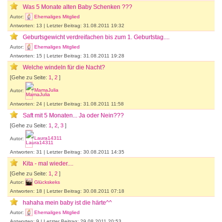
Was 5 Monate alten Baby Schenken ???
Autor:
Ehemaliges Mitglied
Antworten: 13 | Letzter Beitrag: 31.08.2011 19:32
Geburtsgewicht verdreifachen bis zum 1. Geburtstag....
Autor:
Ehemaliges Mitglied
Antworten: 15 | Letzter Beitrag: 31.08.2011 19:28
Welche windeln für die Nacht?
[Gehe zu Seite:
1
,
2
]
Autor:
MamaJulia
Antworten: 24 | Letzter Beitrag: 31.08.2011 11:58
Saft mit 5 Monaten... Ja oder Nein???
[Gehe zu Seite:
1
,
2
,
3
]
Autor:
Laura14311
Antworten: 31 | Letzter Beitrag: 30.08.2011 14:35
Kita - mal wieder....
[Gehe zu Seite:
1
,
2
]
Autor:
Glückskeks
Antworten: 18 | Letzter Beitrag: 30.08.2011 07:18
hahaha mein baby ist die härte^^
Autor:
Ehemaliges Mitglied
Antworten: 9 | Letzter Beitrag: 29.08.2011 20:53