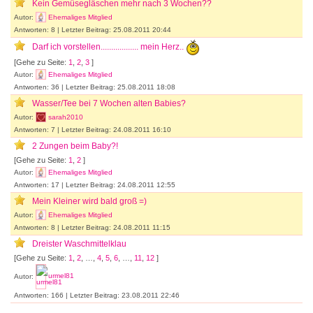
Kein Gemüsegläschen mehr nach 3 Wochen??
Autor:
Ehemaliges Mitglied
Antworten: 8 | Letzter Beitrag: 25.08.2011 20:44
Darf ich vorstellen.................. mein Herz..
[Gehe zu Seite:
1
,
2
,
3
]
Autor:
Ehemaliges Mitglied
Antworten: 36 | Letzter Beitrag: 25.08.2011 18:08
Wasser/Tee bei 7 Wochen alten Babies?
Autor:
sarah2010
Antworten: 7 | Letzter Beitrag: 24.08.2011 16:10
2 Zungen beim Baby?!
[Gehe zu Seite:
1
,
2
]
Autor:
Ehemaliges Mitglied
Antworten: 17 | Letzter Beitrag: 24.08.2011 12:55
Mein Kleiner wird bald groß =)
Autor:
Ehemaliges Mitglied
Antworten: 8 | Letzter Beitrag: 24.08.2011 11:15
Dreister Waschmittelklau
[Gehe zu Seite:
1
,
2
, …,
4
,
5
,
6
, …,
11
,
12
]
Autor:
urmel81
Antworten: 166 | Letzter Beitrag: 23.08.2011 22:46