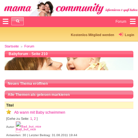
Forum
Kostenlos Mitglied werden
Login
Startseite
Forum
Babyforum - Seite 210
Neues Thema eröffnen
Alle Themen als gelesen markieren
Titel
Ab wann mit Baby schwimmen
[Gehe zu Seite:
1
,
2
]
Autor:
Bad_but_nice
Antworten: 30 | Letzter Beitrag: 31.08.2011 19:44