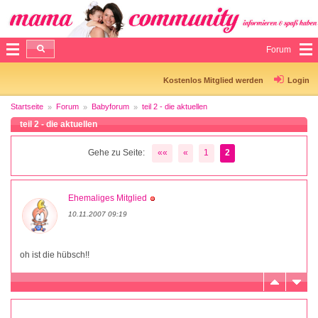
Forum
Kostenlos Mitglied werden
Login
Startseite
Forum
Babyforum
teil 2 - die aktuellen
teil 2 - die aktuellen
Gehe zu Seite:
««
«
1
2
Ehemaliges Mitglied
10.11.2007 09:19
oh ist die hübsch!!