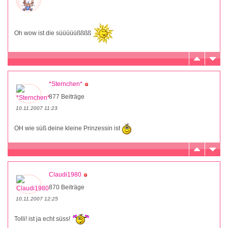
Oh wow ist die süüüüüßßßß
*Sternchen*
877 Beiträge
10.11.2007 11:23
OH wie süß deine kleine Prinzessin ist
Claudi1980
870 Beiträge
10.11.2007 12:25
Tolli! ist ja echt süss!