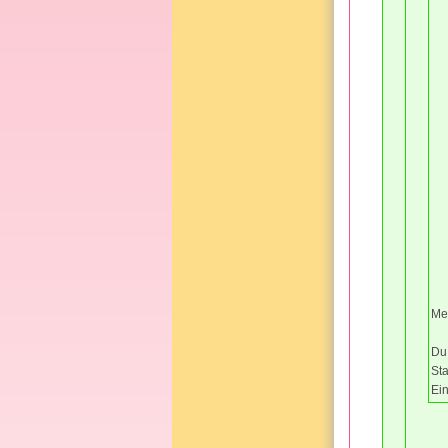
Mei
Du
St
Ei