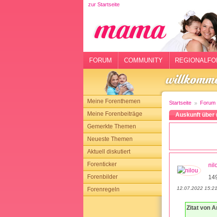
zur Startseite
rtseite
rum
mmunity
FORUM
COMMUNITY
REGIONALFO
gionalforen
ohmarkt
Meine Forenthemen
Startseite
Forum
ysitter
Meine Forenbeiträge
Auskunft über 
Gemerkte Themen
tgeber
Neueste Themen
n
Aktuell diskutiert
Forenticker
nil
opping
Forenbilder
14
12.07.2022 15:2
Forenregeln
sloggen
Zitat von 