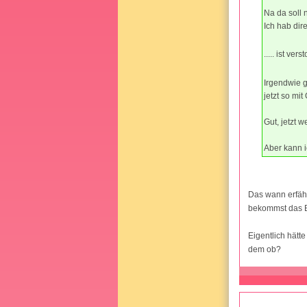
Na da soll
Ich hab di
..... ist ver
Irgendwie g
jetzt so mi
Gut, jetzt 
Aber kann 
Das wann erfähr
bekommst das Be
Eigentlich hät
dem ob?