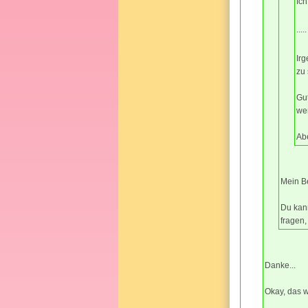
Ic
...
Irg
zu 
Gut
we
Ab
Mein Be
Du kan
fragen
Danke...
Okay, das w