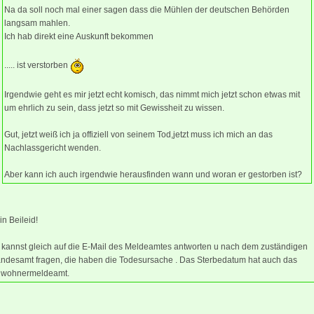
Na da soll noch mal einer sagen dass die Mühlen der deutschen Behörden
langsam mahlen.
Ich hab direkt eine Auskunft bekommen
..... ist verstorben
Irgendwie geht es mir jetzt echt komisch, das nimmt mich jetzt schon etwas mit
um ehrlich zu sein, dass jetzt so mit Gewissheit zu wissen.
Gut, jetzt weiß ich ja offiziell von seinem Tod,jetzt muss ich mich an das
Nachlassgericht wenden.
Aber kann ich auch irgendwie herausfinden wann und woran er gestorben ist?
n Beileid!
 kannst gleich auf die E-Mail des Meldeamtes antworten u nach dem zuständigen
andesamt fragen, die haben die Todesursache . Das Sterbedatum hat auch das
nwohnermeldeamt.