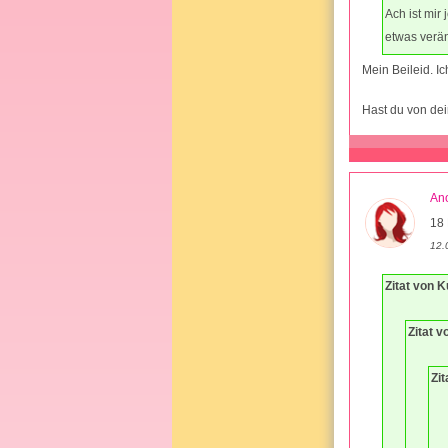
Ach ist mir
etwas verä
Mein Beileid. Ic
Hast du von dei
An
18 
12.
Zitat von 
Zitat 
Zit