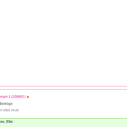
onym 1 (208881)
Beiträge
07.2022 15:22
rau_Ella: