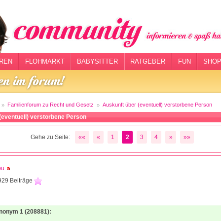
REN
FLOHMARKT
BABYSITTER
RATGEBER
FUN
SHOP
Familienforum zu Recht und Gesetz
Auskunft über (eventuell) verstorbene Person
(eventuell) verstorbene Person
Gehe zu Seite:
««
«
1
2
3
4
»
»»
ou
929 Beiträge
1
Anonym 1 (208881):