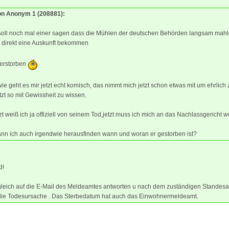
von Anonym 1 (208881):
soll noch mal einer sagen dass die Mühlen der deutschen Behörden langsam mahl
b direkt eine Auskunft bekommen
t verstorben
ie geht es mir jetzt echt komisch, das nimmt mich jetzt schon etwas mit um ehrlich 
tzt so mit Gewissheit zu wissen.
tzt weiß ich ja offiziell von seinem Tod,jetzt muss ich mich an das Nachlassgericht 
ann ich auch irgendwie herausfinden wann und woran er gestorben ist?
d!
gleich auf die E-Mail des Meldeamtes antworten u nach dem zuständigen Standesa
die Todesursache . Das Sterbedatum hat auch das Einwohnermeldeamt.