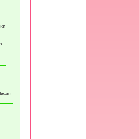
lich
ht
ndesamt
.