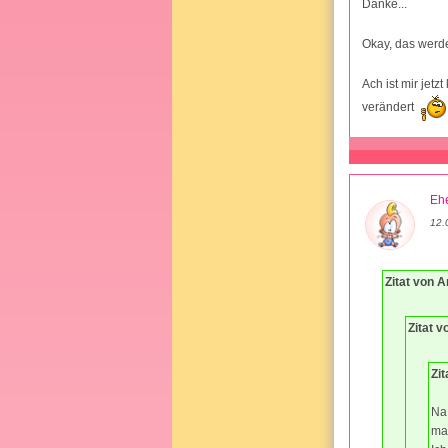
Danke...
Okay, das werde
Ach ist mir jet
verändert
Ehe
12.
Zitat von 
Zitat v
Zi
Na
ma