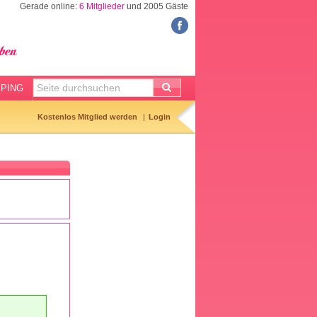
Gerade online:
6 Mitglieder
und 2005 Gäste
FORUM
Meine Forenthemen
Meine Forenbeiträge
PING
Gemerkte Themen
Kostenlos Mitglied werden
Login
Neueste Themen
Aktuell diskutiert
Forenticker
Forenbilder
Forenregeln