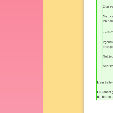
Zitat 
Na da 
Ich ha
..... is
Irgendw
dass je
Gut, je
Aber k
Mein Beilei
Du kannst 
die haben 