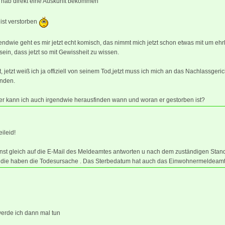
h hab direkt eine Auskunft bekommen
.. ist verstorben
endwie geht es mir jetzt echt komisch, das nimmt mich jetzt schon etwas mit um ehr
sein, dass jetzt so mit Gewissheit zu wissen.
, jetzt weiß ich ja offiziell von seinem Tod,jetzt muss ich mich an das Nachlassgeric
nden.
er kann ich auch irgendwie herausfinden wann und woran er gestorben ist?
ileid!
nst gleich auf die E-Mail des Meldeamtes antworten u nach dem zuständigen Sta
, die haben die Todesursache . Das Sterbedatum hat auch das Einwohnermeldeamt
erde ich dann mal tun