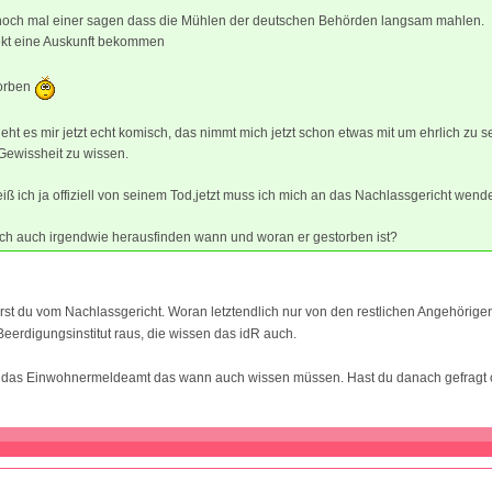
 noch mal einer sagen dass die Mühlen der deutschen Behörden langsam mahlen.
rekt eine Auskunft bekommen
storben
eht es mir jetzt echt komisch, das nimmt mich jetzt schon etwas mit um ehrlich zu s
t Gewissheit zu wissen.
weiß ich ja offiziell von seinem Tod,jetzt muss ich mich an das Nachlassgericht wend
ich auch irgendwie herausfinden wann und woran er gestorben ist?
st du vom Nachlassgericht. Woran letztendlich nur von den restlichen Angehörige
erdigungsinstitut raus, die wissen das idR auch.
te das Einwohnermeldeamt das wann auch wissen müssen. Hast du danach gefragt 