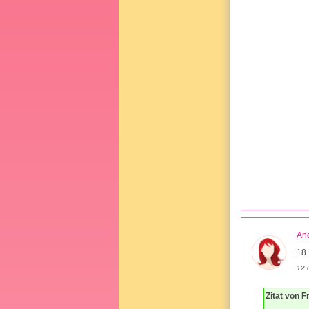
An
18 
12.
Zitat von F