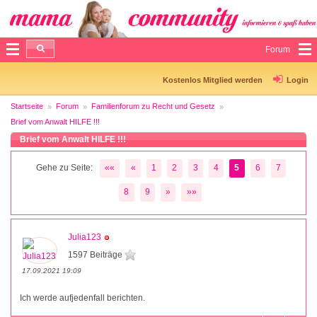
Forum
Kostenlos Mitglied werden
Login
Startseite
Forum
Familienforum zu Recht und Gesetz
Brief vom Anwalt HILFE !!!
Brief vom Anwalt HILFE !!!
Gehe zu Seite:
««
«
1
2
3
4
5
6
7
8
9
»
»»
Julia123
1597 Beiträge
17.09.2021 19:09
Ich werde aufjedenfall berichten.