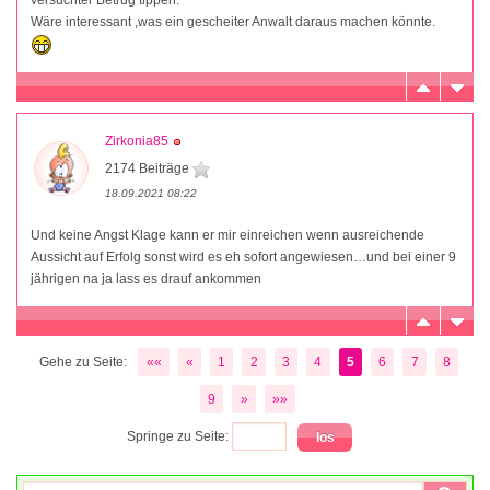
versuchter Betrug tippen.
Wäre interessant ,was ein gescheiter Anwalt daraus machen könnte.
Zirkonia85
2174 Beiträge
18.09.2021 08:22
Und keine Angst Klage kann er mir einreichen wenn ausreichende
Aussicht auf Erfolg sonst wird es eh sofort angewiesen…und bei einer 9
jährigen na ja lass es drauf ankommen
Gehe zu Seite:
««
«
1
2
3
4
5
6
7
8
9
»
»»
Springe zu Seite: