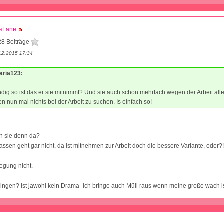
isLane
28 Beiträge
12.2015 17:34
Maria123:
ndig so ist das er sie mitnimmt? Und sie auch schon mehrfach wegen der Arbeit alle
n nun mal nichts bei der Arbeit zu suchen. Is einfach so!
n sie denn da?
lassen geht gar nicht, da ist mitnehmen zur Arbeit doch die bessere Variante, oder?
regung nicht.
ingen? Ist jawohl kein Drama- ich bringe auch Müll raus wenn meine große wach ist - 