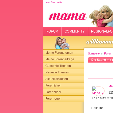
zur Startseite
rtseite
rum
mmunity
FORUM
COMMUNITY
REGIONALFO
gionalforen
ohmarkt
Meine Forenthemen
Startseite
Forum
ysitter
Meine Forenbeiträge
Die Sache mit 
Gemerkte Themen
tgeber
Neueste Themen
n
Aktuell diskutiert
Forenticker
Ma
opping
Forenbilder
12
27.12.2015 16:5
Forenregeln
sloggen
Hallo ihr,