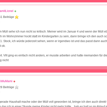
amitLionel
61 Beiträge
4
m Müll sehe ich nun nicht so kritisch. Meiner wird im Januar 4 und wenn der Müll e
ch im Wohnzimmer hockt statt im Kindergarten zu sein, dann bringe ich den auch sch
1. Stock, ich würde jederzeit sehen, wenn er irgendwo ist und das passt dann auch.
t ok.
t. Vllt ging es einfach nicht anders, er musste arbeiten und hatte niemanden für di
g nicht
KiWuMami
28 Beiträge
5
gerade Haushalt mache oder der Müll voll geworden ist, bringe ich den auch direkt
 das ich in einer Stunde meine Kinder nicht mehr hätte... hab es halt so im Ablauf 