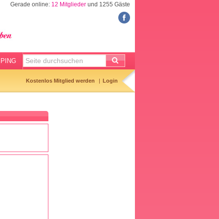
Gerade online:
12 Mitglieder
und 1255 Gäste
FORUM
Meine Forenthemen
Meine Forenbeiträge
PING
Gemerkte Themen
Kostenlos Mitglied werden
Login
Neueste Themen
Aktuell diskutiert
Forenticker
Forenbilder
Forenregeln