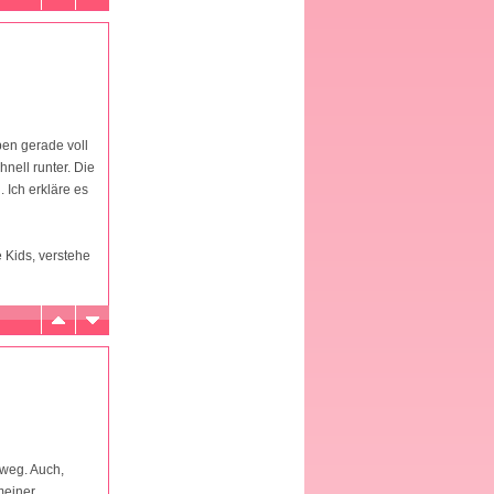
ben gerade voll
nell runter. Die
 Ich erkläre es
e Kids, verstehe
 weg. Auch,
meiner