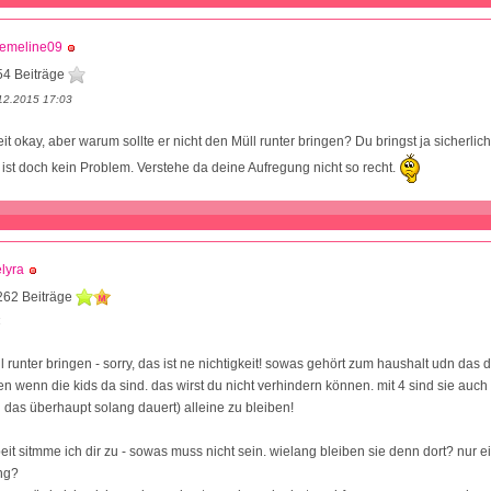
uemeline09
54 Beiträge
12.2015 17:03
it okay, aber warum sollte er nicht den Müll runter bringen? Du bringst ja sicherli
s ist doch kein Problem. Verstehe da deine Aufregung nicht so recht.
lyra
262 Beiträge
4
runter bringen - sorry, das ist ne nichtigkeit! sowas gehört zum haushalt udn das da
 wenn die kids da sind. das wirst du nicht verhindern können. mit 4 sind sie auch
das überhaupt solang dauert) alleine zu bleiben!
beit sitmme ich dir zu - sowas muss nicht sein. wielang bleiben sie denn dort? nur 
ng?