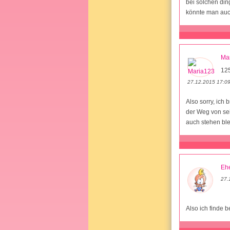
bei solchen di
könnte man auc
Ma
12
27.12.2015 17:0
Also sorry, ich
der Weg von sei
auch stehen ble
Ehe
27.
Also ich finde b