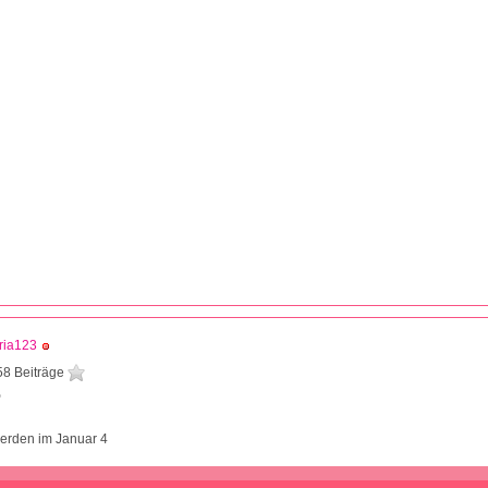
ria123
58 Beiträge
9
werden im Januar 4