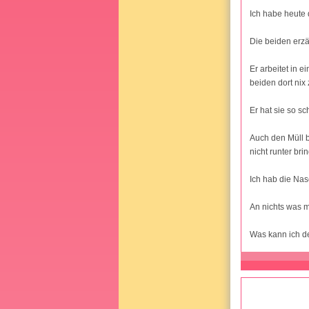
Ich habe heute 
Die beiden erzä
Er arbeitet in 
beiden dort nix
Er hat sie so sc
Auch den Müll br
nicht runter br
Ich hab die Nas
An nichts was m
Was kann ich d