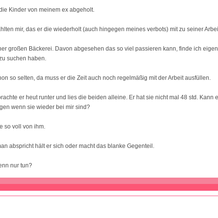
die Kinder von meinem ex abgeholt.
hlten mir, das er die wiederholt (auch hingegen meines verbots) mit zu seiner Arbe
einer großen Bäckerei. Davon abgesehen das so viel passieren kann, finde ich eigent
 zu suchen haben.
hon so selten, da muss er die Zeit auch noch regelmäßig mit der Arbeit ausfüllen.
achte er heut runter und lies die beiden alleine. Er hat sie nicht mal 48 std. Kann 
ingen wenn sie wieder bei mir sind?
e so voll von ihm.
an abspricht hält er sich oder macht das blanke Gegenteil.
enn nur tun?