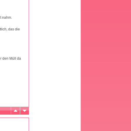
it nahm.
lich, das die
er den Müll da