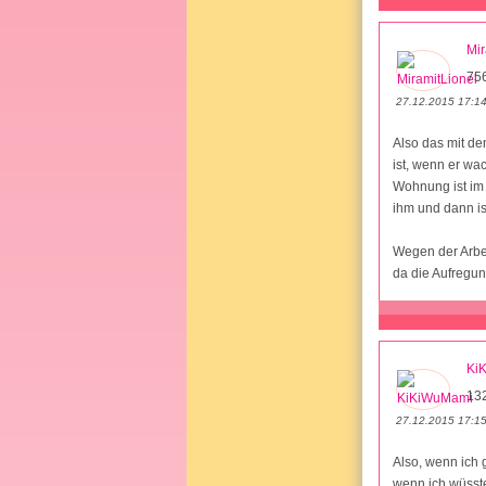
Mir
75
27.12.2015 17:1
Also das mit de
ist, wenn er wa
Wohnung ist im 
ihm und dann is
Wegen der Arbei
da die Aufregun
Ki
13
27.12.2015 17:1
Also, wenn ich 
wenn ich wüsste