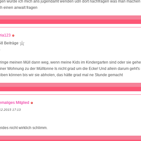
ngen würde ich mich ans jugendamt wenden udn dort nachfragen was man machen k
h einen anwalt fragen
ria123
58 Beiträge
9
 bringe meinen Müll dann weg, wenn meine Kids im Kindergarten sind oder sie gehen
ner Wohnung zu der Mülltonne Is nicht grad um die Ecke! Und allein darum geht's n
iben können bis wir sie abholen, das hätte grad mal ne Stunde gemacht
maliges Mitglied
12.2015 17:13
eides nicht wirklich schlimm.