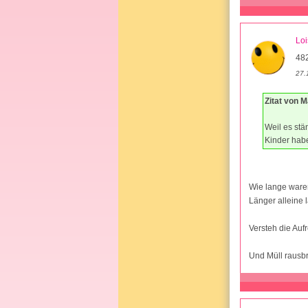
Lo
48
27.
Zitat von 
Weil es stä
Kinder habe
Wie lange ware
Länger alleine 
Versteh die Auf
Und Müll rausbr