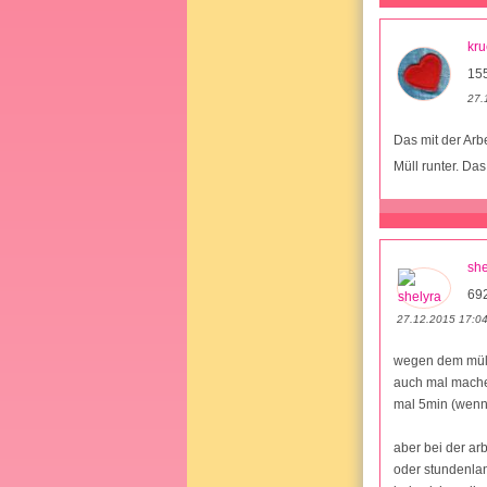
kr
15
27.
Das mit der Arbe
Müll runter. Da
she
69
27.12.2015 17:0
wegen dem müll 
auch mal machen
mal 5min (wenn 
aber bei der ar
oder stundenla