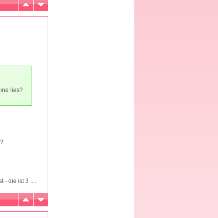
ine lies?
!?
die ist 3 ....