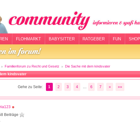
REN
FLOHMARKT
BABYSITTER
RATGEBER
FUN
SHOP
Familienforum zu Recht und Gesetz
Die Sache mit dem kindsvater
dem kindsvater
...
Gehe zu Seite:
1
2
3
4
6
7
»
»»
ria123
58 Beiträge
9