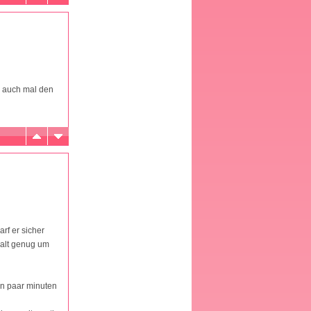
ch auch mal den
rf er sicher
 alt genug um
ein paar minuten