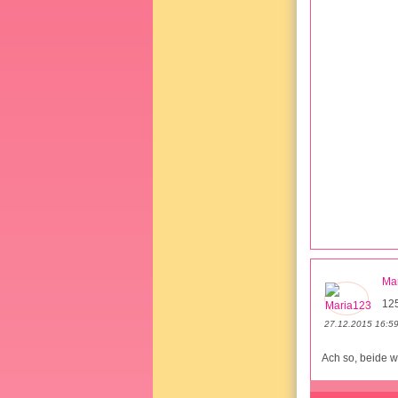
Ma
12
27.12.2015 16:5
Ach so, beide 