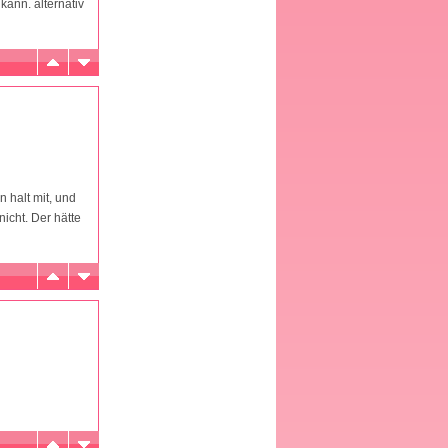
ann. alternativ
 halt mit, und
icht. Der hätte