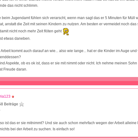
nde das nicht schlimm.
 beim Jugendamt fühlen sich verarscht, wenn man sagt das er 5 Minuten für Müll 
t, anstatt die Zeit mit seinen Kindern zu nutzen. Am besten er vermeidet noch das
damit nicht noch mehr Zeit flöten geht
ist etwas daneben.
 Arbeit kommt auch darauf an wie... also wie lange... hat er die Kinder im Auge u
hrenddessen?
ind Aspekte, ob es ok ist, dass er sie mit nimmt oder nicht. Ich nehme meinen Sohn 
hat Freude daran.
ria123
58 Beiträge
7
 so ist das er sie mitnimmt? Und sie auch schon mehrfach wegen der Arbeit alleine 
ichts bei der Arbeit zu suchen. Is einfach so!