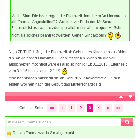
Macht Sinn. Die beantragen die Elternzeit dann beim Amt im voraus,
alle "normal Angestellten" 7 Wochen vor Ende des MuSchu.
Elternzeit ist es zwar trotzdem parallel, muss aber wegen MuSchu
nicht als solches beantragt werden. Gehen wir daccord?
Naja ZEITLICH fängt die Elternzeit ab Geburt des Kindes an zu zählen,
d.h. ab da hast du maximal 3 Jahre Anspruch. Wenn du die voll
ausschöpfen möchtest wäre es also so richtig: Et: 3.1.2016 , Elternzeit
vom 3.1.16 bis maximal 2.1.19
Also beantragen musst du sie ab Geburt! Nur bekommst du in den
ersten Wochen nach der Geburt das Mutterschaftsgeld
Gehe zu Seite:
««
«
1
2
3
4
»
»»
Dieses Thema wurde 2 mal gemerkt