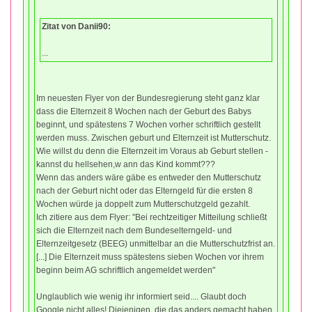
Zitat von Danii90:
...
Im neuesten Flyer von der Bundesregierung steht ganz klar
dass die Elternzeit 8 Wochen nach der Geburt des Babys
beginnt, und spätestens 7 Wochen vorher schriftlich gestellt
werden muss. Zwischen geburt und Elternzeit ist Mutterschutz.
Wie willst du denn die Elternzeit im Voraus ab Geburt stellen -
kannst du hellsehen,w ann das Kind kommt???
Wenn das anders wäre gäbe es entweder den Mutterschutz
nach der Geburt nicht oder das Elterngeld für die ersten 8
Wochen würde ja doppelt zum Mutterschutzgeld gezahlt.
Ich zitiere aus dem Flyer: "Bei rechtzeitiger Mitteilung schließt
sich die Elternzeit nach dem Bundeselterngeld- und
Elternzeitgesetz (BEEG) unmittelbar an die Mutterschutzfrist an.
[...] Die Elternzeit muss spätestens sieben Wochen vor ihrem
beginn beim AG schriftlich angemeldet werden"
Unglaublich wie wenig ihr informiert seid.... Glaubt doch
Google nicht alles! Diejenigen, die das anders gemacht haben,