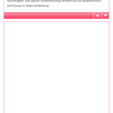
durchfragen, das ganze Gesetzteszeug bezieht sich ja hauptsächlich
auf Frauen in fester Anstellung.