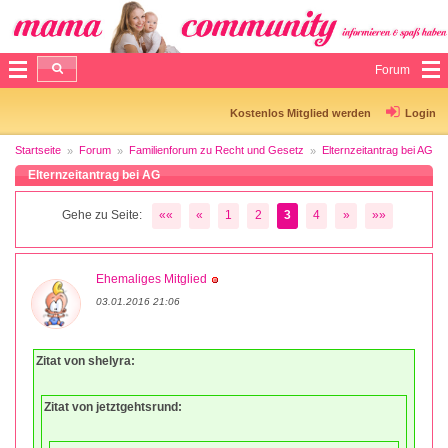
Forum
Kostenlos Mitglied werden
Login
Startseite
Forum
Familienforum zu Recht und Gesetz
Elternzeitantrag bei AG
Elternzeitantrag bei AG
Gehe zu Seite:
««
«
1
2
3
4
»
»»
Ehemaliges Mitglied
03.01.2016 21:06
Zitat von shelyra:
Zitat von jetztgehtsrund: