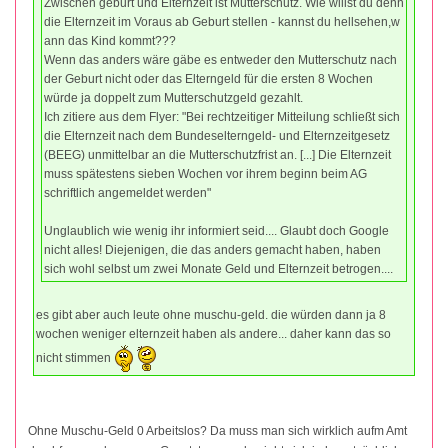
Zwischen geburt und Elternzeit ist Mutterschutz. Wie willst du denn
die Elternzeit im Voraus ab Geburt stellen - kannst du hellsehen,w
ann das Kind kommt???
Wenn das anders wäre gäbe es entweder den Mutterschutz nach
der Geburt nicht oder das Elterngeld für die ersten 8 Wochen
würde ja doppelt zum Mutterschutzgeld gezahlt.
Ich zitiere aus dem Flyer: "Bei rechtzeitiger Mitteilung schließt sich
die Elternzeit nach dem Bundeselterngeld- und Elternzeitgesetz
(BEEG) unmittelbar an die Mutterschutzfrist an. [...] Die Elternzeit
muss spätestens sieben Wochen vor ihrem beginn beim AG
schriftlich angemeldet werden"
Unglaublich wie wenig ihr informiert seid.... Glaubt doch Google
nicht alles! Diejenigen, die das anders gemacht haben, haben
sich wohl selbst um zwei Monate Geld und Elternzeit betrogen....
es gibt aber auch leute ohne muschu-geld. die würden dann ja 8
wochen weniger elternzeit haben als andere... daher kann das so
nicht stimmen
Ohne Muschu-Geld 0 Arbeitslos? Da muss man sich wirklich aufm Amt