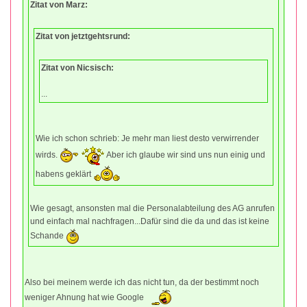
Zitat von Marz:
Zitat von jetztgehtsrund:
Zitat von Nicsisch:
...
Wie ich schon schrieb: Je mehr man liest desto verwirrender
wirds.
Aber ich glaube wir sind uns nun einig und
habens geklärt
Wie gesagt, ansonsten mal die Personalabteilung des AG anrufen
und einfach mal nachfragen...Dafür sind die da und das ist keine
Schande
Also bei meinem werde ich das nicht tun, da der bestimmt noch
weniger Ahnung hat wie Google