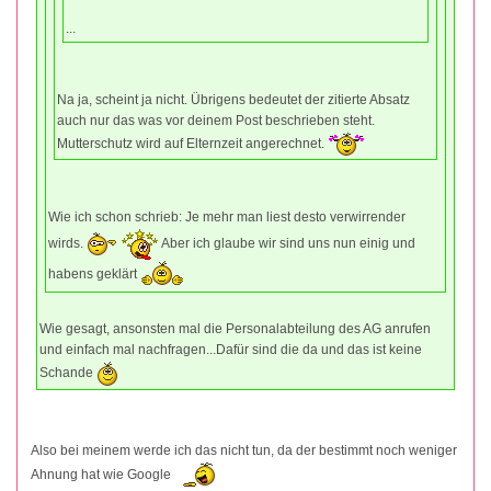
...
Na ja, scheint ja nicht. Übrigens bedeutet der zitierte Absatz
auch nur das was vor deinem Post beschrieben steht.
Mutterschutz wird auf Elternzeit angerechnet.
Wie ich schon schrieb: Je mehr man liest desto verwirrender
wirds.
Aber ich glaube wir sind uns nun einig und
habens geklärt
Wie gesagt, ansonsten mal die Personalabteilung des AG anrufen
und einfach mal nachfragen...Dafür sind die da und das ist keine
Schande
Also bei meinem werde ich das nicht tun, da der bestimmt noch weniger
Ahnung hat wie Google