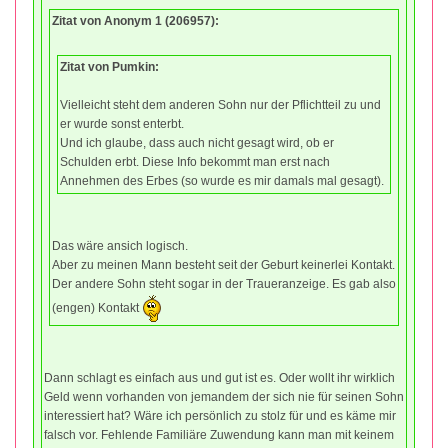
Zitat von Anonym 1 (206957):
Zitat von Pumkin:
Vielleicht steht dem anderen Sohn nur der Pflichtteil zu und
er wurde sonst enterbt.
Und ich glaube, dass auch nicht gesagt wird, ob er
Schulden erbt. Diese Info bekommt man erst nach
Annehmen des Erbes (so wurde es mir damals mal gesagt).
Das wäre ansich logisch.
Aber zu meinen Mann besteht seit der Geburt keinerlei Kontakt.
Der andere Sohn steht sogar in der Traueranzeige. Es gab also
(engen) Kontakt
Dann schlagt es einfach aus und gut ist es. Oder wollt ihr wirklich
Geld wenn vorhanden von jemandem der sich nie für seinen Sohn
interessiert hat? Wäre ich persönlich zu stolz für und es käme mir
falsch vor. Fehlende Familiäre Zuwendung kann man mit keinem