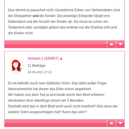
Das stimmt so pauschal nicht. Gesetzliche Erben von Verheirateten sind
der Ehepartner
und
die Kinder. Die jeweilige Erbquote hängt vom
Güterstand und der Anzahl der Kinder ab. Da muss es schon ein
Testament oder sonstiges geben das erstmal nur die Ehefrau erbt und
die Kinder nicht.
Anonym 1 (206957)
11 Beiträge
24.06.2021 17:12
Es ist definitiv auch sein leiblicher Sohn. Das steht außer Frage.
Wahrscheinlich hat dieser das Erbe schon abgelehnt.
Wir haben von dem Tod ja erst heute durch den Brief erfahren.
Verstorben ist er allerdings schon vor 2 Monaten.
Deshalb wird das in dem Brief wohl auch nicht erwähnt? Also dass der
andere Sohn ausgeschlagen hat? Kann das sein?