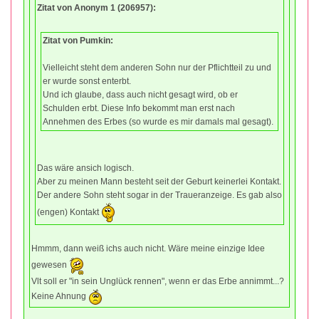
Zitat von Anonym 1 (206957):
Zitat von Pumkin:
Vielleicht steht dem anderen Sohn nur der Pflichtteil zu und
er wurde sonst enterbt.
Und ich glaube, dass auch nicht gesagt wird, ob er
Schulden erbt. Diese Info bekommt man erst nach
Annehmen des Erbes (so wurde es mir damals mal gesagt).
Das wäre ansich logisch.
Aber zu meinen Mann besteht seit der Geburt keinerlei Kontakt.
Der andere Sohn steht sogar in der Traueranzeige. Es gab also
(engen) Kontakt
Hmmm, dann weiß ichs auch nicht. Wäre meine einzige Idee
gewesen
Vlt soll er "in sein Unglück rennen", wenn er das Erbe annimmt...?
Keine Ahnung