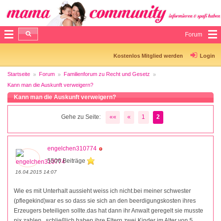
Forum
Kostenlos Mitglied werden
Login
Startseite
Forum
Familienforum zu Recht und Gesetz
Kann man die Auskunft verweigern?
Kann man die Auskunft verweigern?
Gehe zu Seite:
««
«
1
2
engelchen310774
5506 Beiträge
16.04.2015 14:07
Wie es mit Unterhalt aussieht weiss ich nicht.bei meiner schwester
(pflegekind)war es so dass sie sich an den beerdigungskosten ihres
Erzeugers beteiligen sollte.das hat dann ihr Anwalt geregelt sie musste
nix zahlen...schließlich haben ihre Eltern zwei Kinder im Alter von 5