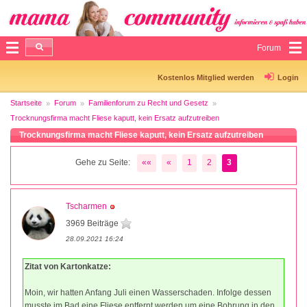
Forum
Kostenlos Mitglied werden
Login
Startseite
Forum
Familienforum zu Recht und Gesetz
Trocknungsfirma macht Fliese kaputt, kein Ersatz aufzutreiben
Trocknungsfirma macht Fliese kaputt, kein Ersatz aufzutreiben
Gehe zu Seite:
««
«
1
2
3
Tscharmen
3969 Beiträge
28.09.2021 16:24
Zitat von Kartonkatze:
Moin, wir hatten Anfang Juli einen Wasserschaden. Infolge dessen
musste im Bad eine Fliese entfernt werden um eine Bohrung in den