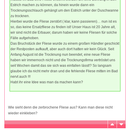
Estrich machen zu können, da hinein wurde dann ein
Trocknungsschlauch gehängt um den Estrich unter der Duschwanne
zu trocknen.
Hierbei wurde die Fliese zerstört ( klar, kann passieren)… nun ist es
so, das keine Ersatzfliese zu finden ist! Unser Haus ist 20 Jahre alt,
wir sind nicht die Erbauer, darum haben wir keine Fliesen für solche
Fälle aufgehoben.
Das Bruchstück der Fliese wurde zu einem großen Händler geschickt
der Restposten aufkauft, aber auch dort hatten wir kein Glück. Seit
Anfang August ist die Trocknung nun beendet, eine neue Fliese
haben wir immernoch nicht und die Trocknungsfirma vertröstet uns
seit Wochen damit das sie sich was einfallen lässt!? So langsam
glaube ich da nicht mehr dran und die fehlende Fliese mitten im Bad
nervt auch !!!
Habt ihr eine Idee was man da machen kann?
Wie sieht denn die zerbrochene Fliese aus? Kann man diese nicht
wieder einkleben?