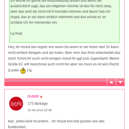
Ich würde ihr gerne die entscheidung lassen und wenn sie
ausdrücklich sagt, das sie mitgehen möchte ist das für mich okay,
aber das wird sie nicht mit 9 monaten können und davor hab ich
Angst, das er sie dann einfach mitnimmt und das würde er, so
schätze ich ihn momentan ein.
Lg Angi.
Hey, ihr müsst das regeln von wann bis wann er sie holen darf. Er kann
nicht einfach klingeln und sie holen. Aber nein das Kind entscheidet das
nicht. Könnt ihr euch nicht einigen müsst ihr ggf.zum Jugendamt. Meine
Große 8J. will manchmal auch nicht hin aber sie muss es ist sein Recht.
(Leider
) lg
Rotti88
175 Beiträge
22.06.2014 22:46
klar.. jedes kind ist anders... ihr müsst erst mal gucken wie das
funktioniert..