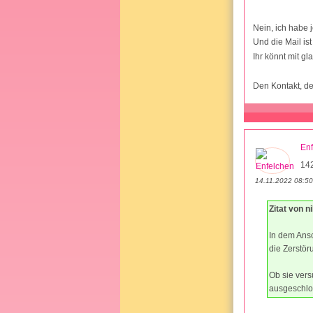
Nein, ich habe j
Und die Mail i
Ihr könnt mit gla
Den Kontakt, de
En
14
14.11.2022 08:50
Zitat von ni
In dem Ansc
die Zerstöru
Ob sie vers
ausgeschlos