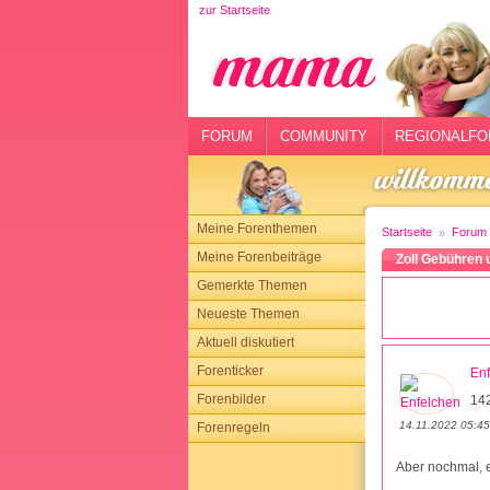
zur Startseite
rtseite
rum
mmunity
FORUM
COMMUNITY
REGIONALFO
gionalforen
ohmarkt
Meine Forenthemen
Startseite
Forum
ysitter
Meine Forenbeiträge
Zoll Gebühren 
Gemerkte Themen
tgeber
Neueste Themen
n
Aktuell diskutiert
Forenticker
En
opping
Forenbilder
14
14.11.2022 05:45
Forenregeln
sloggen
Aber nochmal, e