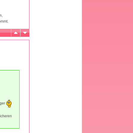
n,
ommt.
üger
sicheren