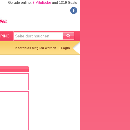
Gerade online:
8 Mitglieder
und 1319 Gäste
FORUM
Meine Forenthemen
Meine Forenbeiträge
PING
Gemerkte Themen
Kostenlos Mitglied werden
Login
Neueste Themen
Aktuell diskutiert
Forenticker
Forenbilder
Forenregeln