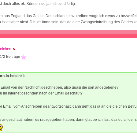
ist doch alles ok. Können sie ja nicht und fertig.
n aus England das Geld in Deutschland einzutreiben wage ich etwas zu bezweifel
ist es aber nicht. D.h. es kann sein, das da eine Zwangseintreibung des Geldes k
felchen
272 Beiträge
orn-in-helsinki:
 Email von der Nachricht geschrieben, also quasi die sort angegebene?
u im Internet gesondert nach der Email geschaut?
 Email vom Anschreiben geantwortet hast, dann geht das ja an die gleichen Betr
 angeschaut haben, es rausgegeben haben, dann glaube ich fast, das du aif der 