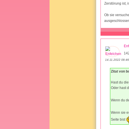
Zerstörung ist, 
Ob sie versuche
ausgeschlossen 
En
14
14.11.2022 08:46
Zitat von b
Hast du die
Oder hast d
Wenn du der
Wenn sie es
Seite bist