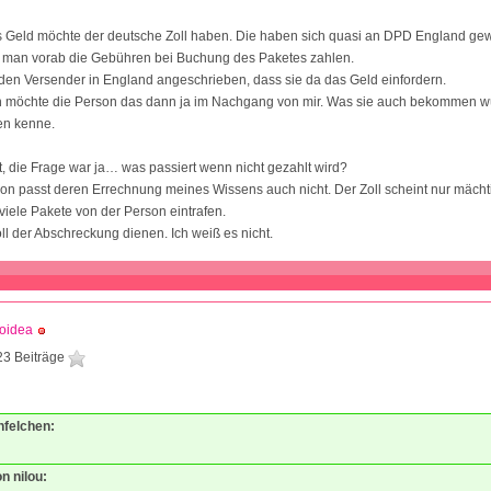
 Geld möchte der deutsche Zoll haben. Die haben sich quasi an DPD England ge
 man vorab die Gebühren bei Buchung des Paketes zahlen.
en Versender in England angeschrieben, dass sie da das Geld einfordern.
ch möchte die Person das dann ja im Nachgang von mir. Was sie auch bekommen wü
ren kenne.
, die Frage war ja… was passiert wenn nicht gezahlt wird?
n passt deren Errechnung meines Wissens auch nicht. Der Zoll scheint nur mächt
 viele Pakete von der Person eintrafen.
oll der Abschreckung dienen. Ich weiß es nicht.
oidea
23 Beiträge
nfelchen:
on nilou: