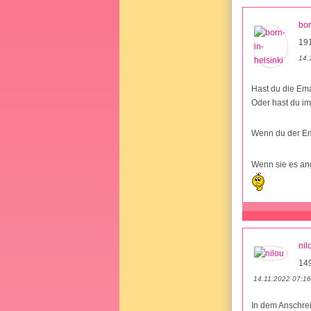
bor
19
14.
Hast du die Ema
Oder hast du im
Wenn du der Ema
Wenn sie es ang
nil
14
14.11.2022 07:16
In dem Anschrei