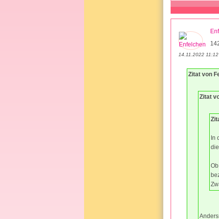
En
14
14.11.2022 11:12
Zitat von F
Zitat v
Zit
In 
die
Ob
bez
Zw
Anders