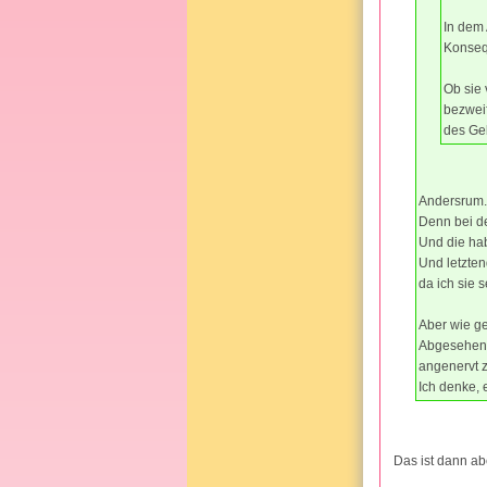
In dem 
Konsequ
Ob sie
bezweif
des Ge
Andersrum.
Denn bei d
Und die ha
Und letzte
da ich sie 
Aber wie ge
Abgesehen 
angenervt z
Ich denke, 
Das ist dann ab