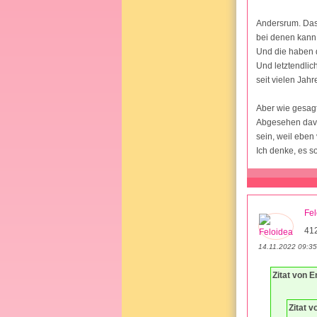
Andersrum. Das
bei denen kann
Und die haben d
Und letztendli
seit vielen Jah
Aber wie gesagt
Abgesehen davo
sein, weil eben
Ich denke, es s
Fel
41
14.11.2022 09:35
Zitat von E
Zitat v