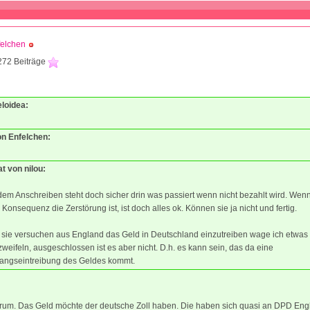
felchen
272 Beiträge
eloidea:
on Enfelchen:
at von nilou:
dem Anschreiben steht doch sicher drin was passiert wenn nicht bezahlt wird. Wen
 Konsequenz die Zerstörung ist, ist doch alles ok. Können sie ja nicht und fertig.
 sie versuchen aus England das Geld in Deutschland einzutreiben wage ich etwas
weifeln, ausgeschlossen ist es aber nicht. D.h. es kann sein, das da eine
angseintreibung des Geldes kommt.
rum. Das Geld möchte der deutsche Zoll haben. Die haben sich quasi an DPD Eng