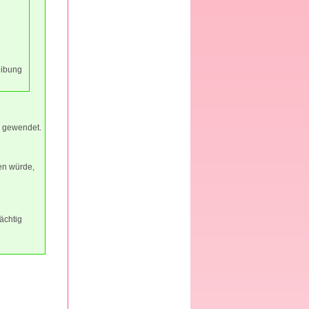
eibung
d gewendet.
en würde,
ächtig