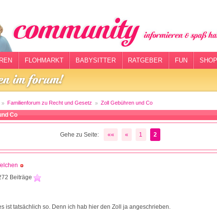
REN
FLOHMARKT
BABYSITTER
RATGEBER
FUN
SHOP
Familienforum zu Recht und Gesetz
Zoll Gebühren und Co
und Co
Gehe zu Seite:
««
«
1
2
felchen
272 Beiträge
s ist tatsächlich so. Denn ich hab hier den Zoll ja angeschrieben.