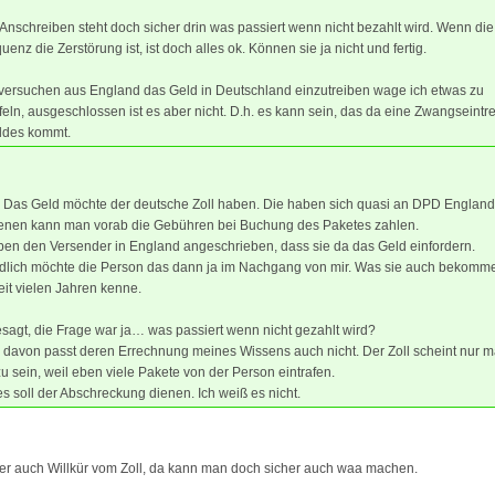
Anschreiben steht doch sicher drin was passiert wenn nicht bezahlt wird. Wenn die
enz die Zerstörung ist, ist doch alles ok. Können sie ja nicht und fertig.
 versuchen aus England das Geld in Deutschland einzutreiben wage ich etwas zu
eln, ausgeschlossen ist es aber nicht. D.h. es kann sein, das da eine Zwangseintr
ldes kommt.
 Das Geld möchte der deutsche Zoll haben. Die haben sich quasi an DPD Englan
enen kann man vorab die Gebühren bei Buchung des Paketes zahlen.
ben den Versender in England angeschrieben, dass sie da das Geld einfordern.
ndlich möchte die Person das dann ja im Nachgang von mir. Was sie auch bekomm
seit vielen Jahren kenne.
sagt, die Frage war ja… was passiert wenn nicht gezahlt wird?
davon passt deren Errechnung meines Wissens auch nicht. Der Zoll scheint nur m
u sein, weil eben viele Pakete von der Person eintrafen.
es soll der Abschreckung dienen. Ich weiß es nicht.
er auch Willkür vom Zoll, da kann man doch sicher auch waa machen.