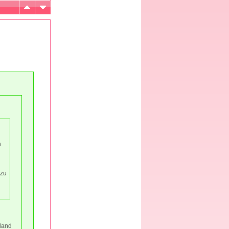
n
 zu
land