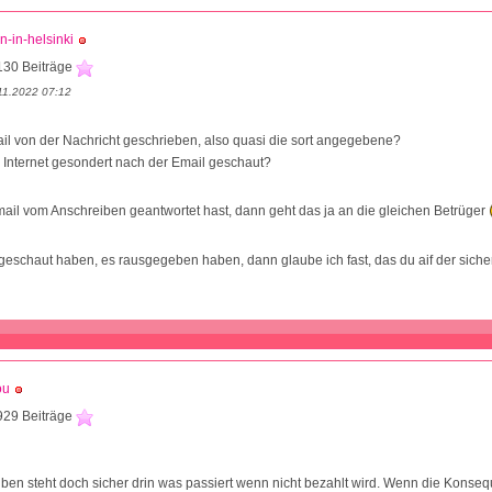
n-in-helsinki
130 Beiträge
11.2022 07:12
il von der Nachricht geschrieben, also quasi die sort angegebene?
 Internet gesondert nach der Email geschaut?
il vom Anschreiben geantwortet hast, dann geht das ja an die gleichen Betrüger
eschaut haben, es rausgegeben haben, dann glaube ich fast, das du aif der sicher
ou
929 Beiträge
ben steht doch sicher drin was passiert wenn nicht bezahlt wird. Wenn die Konse