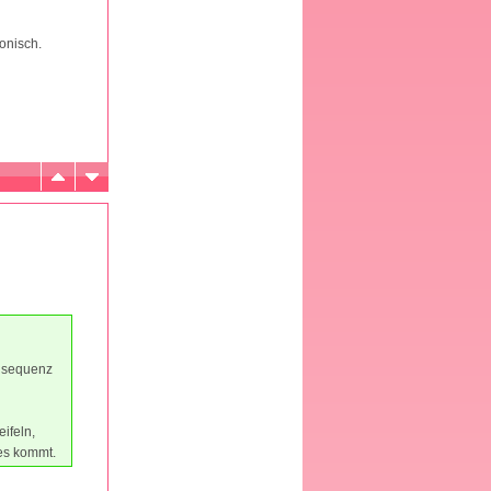
fonisch.
onsequenz
ifeln,
des kommt.