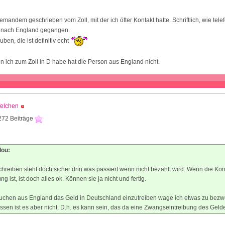
emandem geschrieben vom Zoll, mit der ich öfter Kontakt hatte. Schriftlich, wie tele
st nach England gegangen.
uben, die ist definitiv echt
n ich zum Zoll in D habe hat die Person aus England nicht.
felchen
272 Beiträge
lou:
hreiben steht doch sicher drin was passiert wenn nicht bezahlt wird. Wenn die K
ng ist, ist doch alles ok. Können sie ja nicht und fertig.
uchen aus England das Geld in Deutschland einzutreiben wage ich etwas zu bezwe
sen ist es aber nicht. D.h. es kann sein, das da eine Zwangseintreibung des Gel