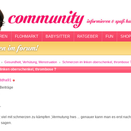
REN
FLOHMARKT
BABYSITTER
RATGEBER
FUN
SHOP
Gesundheit, Verhütung, Menstruation
Schmerzen im linken oberschenkel, thrombose 
linken oberschenkel, thrombose ?
ddha91
Beiträge
4
,
t viel mit schmerzen zu kämpfen ,Vermutung hws ... genauer kann man es erst na
i sagen.