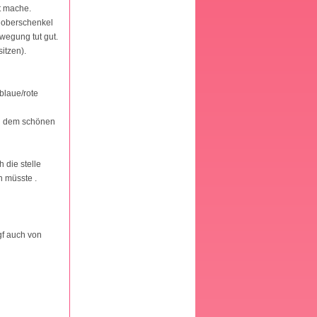
t mache.
n oberschenkel
ewegung tut gut.
itzen).
 blaue/rote
bei dem schönen
h die stelle
n müsste .
gf auch von