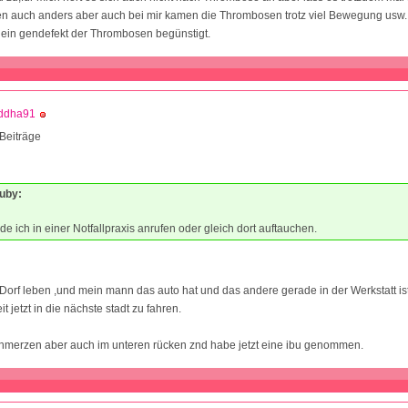
 auch anders aber auch bei mir kamen die Thrombosen trotz viel Bewegung usw.
 ein gendefekt der Thrombosen begünstigt.
ddha91
Beiträge
ℛuby:
de ich in einer Notfallpraxis anrufen oder gleich dort auftauchen.
Dorf leben ,und mein mann das auto hat und das andere gerade in der Werkstatt ist
t jetzt in die nächste stadt zu fahren.
chmerzen aber auch im unteren rücken znd habe jetzt eine ibu genommen.