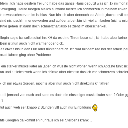
lem . Ich hatte gestern frei und habe das ganze Haus geputzt was ich 1x im mona
n Bewegung. Heute morgen als ich aufstand merkte ich schmerzen in meinem linke
ich etwas schmerzen im ischias. Nun bin ich aber dennoch zur Arbeit ,dachte evtl b
ind nicht schlimmer geworden und auf der arbeit bin ich viel am laufen (nichts mit s
Knie gehen ist dann doch schmerzhaft also es zieht im oberschenkel.
llegin sagte icz solle sofort ins KH da es eine Thrombose sei , ich habe aber keine
Bein ist nun auch nicht wärmer oder dick.
 es etwas bis in den Fuß oder rückenbereich. Ich war mit dem rad bei der arbeit ,
ahrrad fahren ging ohne Probleme.
e ein starker muskelkater an ,aber ich wüsste nicht woher. Wenn ich Abtaste fühlt sic
 an und tut leicht weh wenn ich drücke aber nicht so das ich vor schmerzen schreie
 ich mir etwas Sorgen, möchte aber nun auch nicht direkt ins kh fahren.
uell jemand von euch und kann es doch ein einseitiger muskelkater sein ? Oder g
 ?
 tut auch weh seit knapp 2 Stunden vllt auch nur Einbildung
chts Googlen da kommt eh nur raus ich sei Sterbens krank ...