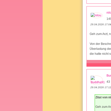
nil
14
29.04.2026 17:0
Geh zum Arzt, n
Von der Beschre
Überlastung den
die hatte nicht
Bu
43 
29.04.2026 17:1
Zitat von ni
Geh zum Arz