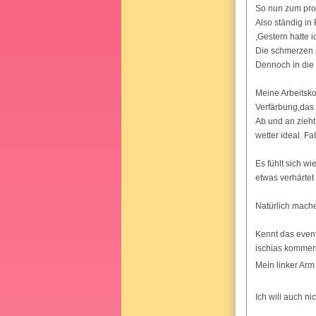
So nun zum prob
Also ständig i
,Gestern hatte 
Die schmerzen s
Dennoch in die 
Meine Arbeitsko
Verfärbung,das 
Ab und an zieht
wetter ideal. F
Es fühlt sich wi
etwas verhärtet
Natürlich mache
Kennt das event
ischias kommen
Mein linker Arm
Ich will auch ni