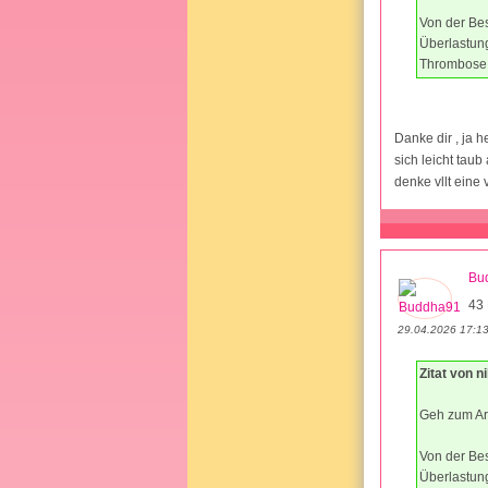
Von der Bes
Überlastung
Thrombose u
Danke dir , ja h
sich leicht tau
denke vllt eine
Bu
43 
29.04.2026 17:1
Zitat von ni
Geh zum Arz
Von der Bes
Überlastung