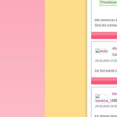
Thrombose u
Wie meinst du d
Sind die schmer
ℛu
546
29.04.2026 17:5
Zur Not würde ic
ba
17
29.04.2026 18:5
Ich stimme Nilo