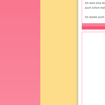
Ich weis eine fe
auch schon mal 
Ich danke euch