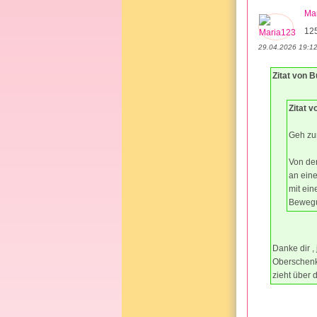
Ma
12
29.04.2026 19:1
Zitat von 
Zitat v
Geh zum
Von der
an eine
mit ein
Bewegu
Danke dir ,
Oberschenke
zieht über 