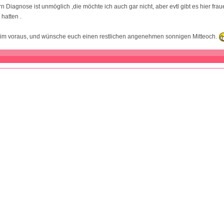
rn Diagnose ist unmöglich ,die möchte ich auch gar nicht, aber evtl gibt es hier fra
hatten .
 im voraus, und wünsche euch einen restlichen angenehmen sonnigen Mitteoch.