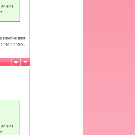
 an eine
er
erschenkel fühlt
po nach hinten ,
 an eine
er