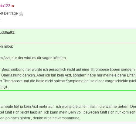
ria123
58 Beiträge
2
Buddha91:
on nilou:
 Arzt, nur der wird es dir sagen können.
 Beschreibung her würde ich persönlich nicht auf eine Thrombose tippen sondern
 Überlastung denken. Aber ich bin kein Arzt, sondern habe nur meine eigene Erfa
er Thrombose und die hatte nicht solche Symptome bei so einer Vorgeschichte (viel
ng).
 ja heute hat ja kein Arzt mehr auf , ich wollte gleich einmal in die wanne gehen. De
l fühlt sich leicht taub an ,ich kann mein Bein voll bewegen fühlt sich nur komisc
den po nach hinten , denke vllt eine verspannung.