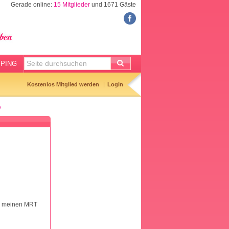
Gerade online:
15 Mitglieder
und 1671 Gäste
FORUM
Meine Forenthemen
Meine Forenbeiträge
PING
Gemerkte Themen
Kostenlos Mitglied werden
Login
Neueste Themen
?
Aktuell diskutiert
Forenticker
Forenbilder
Forenregeln
ch meinen MRT