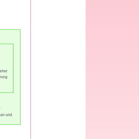
 eher
hrung
r
h an und