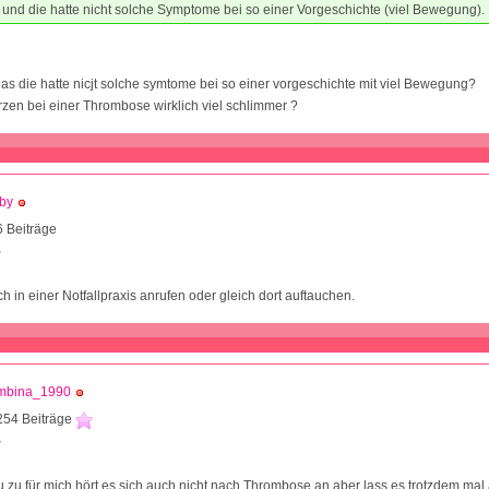
nd die hatte nicht solche Symptome bei so einer Vorgeschichte (viel Bewegung).
as die hatte nicjt solche symtome bei so einer vorgeschichte mit viel Bewegung?
zen bei einer Thrombose wirklich viel schlimmer ?
by
 Beiträge
2
h in einer Notfallpraxis anrufen oder gleich dort auftauchen.
mbina_1990
254 Beiträge
3
u zu,für mich hört es sich auch nicht nach Thrombose an aber lass es trotzdem ma