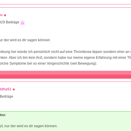
ou
929 Beiträge
4
ur der wird es dir sagen können.
ibung her würde ich persönlich nicht auf eine Thrombose tippen sondern eher an 
ken. Aber ich bin kein Arzt, sondern habe nur meine eigene Erfahrung mit einer 
 solche Symptome bei so einer Vorgeschichte (viel Bewegung).
ddha91
Beiträge
2
lou:
t, nur der wird es dir sagen können.