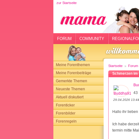
zur Startseite
rtseite
rum
mmunity
FORUM
COMMUNITY
REGIONALFO
gionalforen
ohmarkt
Meine Forenthemen
Startseite
Forum
ysitter
Meine Forenbeiträge
Schmerzen im 
Gemerkte Themen
tgeber
Bu
Neueste Themen
43 
n
Aktuell diskutiert
29.04.2026 13:4
Forenticker
opping
Hallo ihr lieben 
Forenbilder
Forenregeln
sloggen
Ich habe derzei
termin mitte Ma