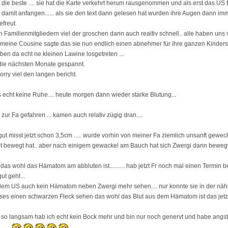
ie beste .... sie hat die Karte verkehrt herum rausgenommen und als erst das US 
 damit anfangen...... als sie den text dann gelesen hat wurden ihre Augen dann im
efreut.
 Familienmitgliedern viel der groschen dann auch realtiv schnell.. alle haben uns 
meine Cousine sagte das sie nun endlich einen abnehmer für ihre ganzen Kindersp
aben da echt ne kleinen Lawine losgetreten ...
 die nächsten Monate gespannt.
orry viel den langen bericht.
s echt keine Ruhe.... heute morgen dann wieder starke Blutung...
 zur Fa gefahren ... kamen auch relativ zügig dran....
gut misst jetzt schon 3,5cm ..... wurde vorhin von meiner Fa ziemlich unsanft gewe
cht bewegt hat.. aber nach einigem gewackel am Bauch hat sich Zwergi dann bewegt,
as wohl das Hämatom am abbluten ist.......... hab jetzt Fr noch mal einen Termin be
ut geht...
 dem US auch kein Hämatom neben Zwergi mehr sehen.... nur konnte sie in der nä
es einen schwarzen Fleck sehen das wohl das Blut aus dem Hämatom ist das jetzt r
so langsam hab ich echt kein Bock mehr und bin nur noch genervt und habe angst ...