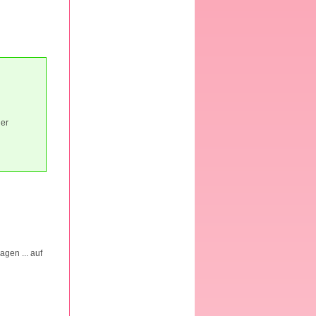
der
gen ... auf