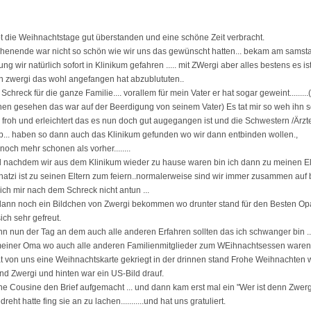
abt die Weihnachtstage gut überstanden und eine schöne Zeit verbracht.
henende war nicht so schön wie wir uns das gewünscht hatten... bekam am samsta
ung wir natürlich sofort in Klinikum gefahren ..... mit ZWergi aber alles bestens es i
zwergi das wohl angefangen hat abzublututen..
Schreck für die ganze Familie.... vorallem für mein Vater er hat sogar geweint.........
nen gesehen das war auf der Beerdigung von seinem Vater) Es tat mir so weh ihn so
 froh und erleichtert das es nun doch gut augegangen ist und die Schwestern /Ärzt
b... haben so dann auch das Klinikum gefunden wo wir dann entbinden wollen.,
noch mehr schonen als vorher........
 nachdem wir aus dem Klinikum wieder zu hause waren bin ich dann zu meinen El
chatzi ist zu seinen Eltern zum feiern..normalerweise sind wir immer zusammen auf 
ich mir nach dem Schreck nicht antun ...
dann noch ein Bildchen von Zwergi bekommen wo drunter stand für den Besten Opa 
ich sehr gefreut.
n nun der Tag an dem auch alle anderen Erfahren sollten das ich schwanger bin ..
meiner Oma wo auch alle anderen Familienmitglieder zum WEihnachtsessen waren
at von uns eine Weihnachtskarte gekriegt in der drinnen stand Frohe Weihnachten
nd Zwergi und hinten war ein US-Bild drauf.
ine Cousine den Brief aufgemacht ... und dann kam erst mal ein "Wer ist denn Zwergi"
eht hatte fing sie an zu lachen...........und hat uns gratuliert.