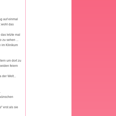
g auf einmal
st wohl das
( das letzte mal
 zu sehen ...
e im Klinikum
tern um dort zu
beiden feiern
der Welt...
.
 wünschen
 erst als sie