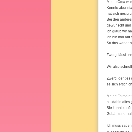
Meine Oma war d
Konnte aber nix
hat sich riesig g
Bei den anderen
gewünscht und 
Ich glaub wir h
Ich bin mal auf
So das war es s
Zwergi lässt un
Wir also schnell
Zwergi geht es 
es sich erst ni
Meine Fa meint d
bis dahin alles g
Sie konnte auf
Gebärmutterhals
Ich muss sagen 