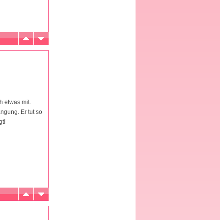
h etwas mit.
ngung. Er tut so
gt!