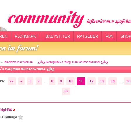
REN
FLOHMARKT
BABYSITTER
RATGEBER
FUN
SHOP
Kinderwunschforum
Ƹ̵̡Ӝ̵̨̄Ʒ Reikigirl86´s Weg zum Wunschkrümel Ƹ̵̡Ӝ̵̨̄Ʒ
rl86´s Weg zum Wunschkrümel Ƹ̵̡Ӝ̵̨̄Ʒ
...
...
te:
««
«
1
2
8
9
10
11
12
13
14
26
»»
kigirl86
43 Beiträge