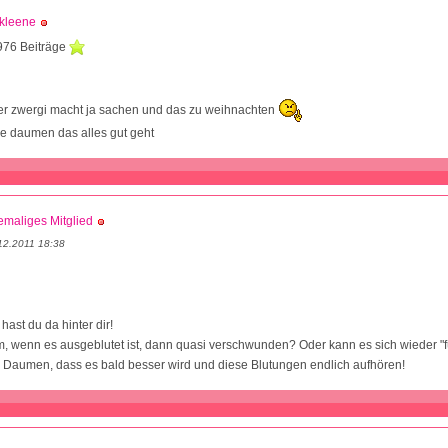
kleene
976 Beiträge
r zwergi macht ja sachen und das zu weihnachten
ie daumen das alles gut geht
maliges Mitglied
12.2011 18:38
hast du da hinter dir!
, wenn es ausgeblutet ist, dann quasi verschwunden? Oder kann es sich wieder "f
ie Daumen, dass es bald besser wird und diese Blutungen endlich aufhören!