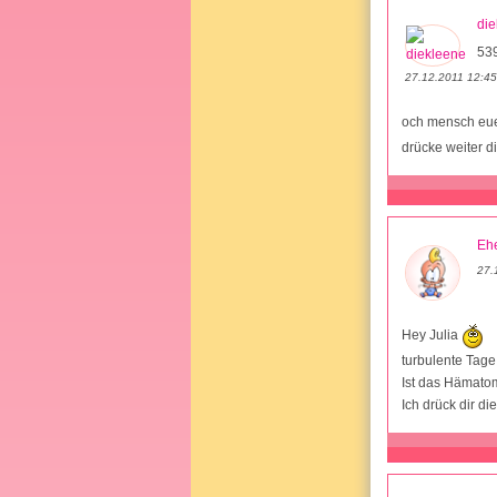
die
53
27.12.2011 12:45
och mensch eue
drücke weiter d
Ehe
27.
Hey Julia
turbulente Tage 
Ist das Hämatom
Ich drück dir d