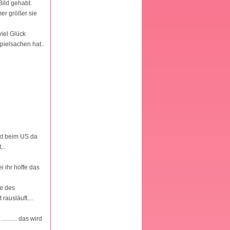
Bild gehabt.
mer größer sie
viel Glück
ielsachen hat..
ckt beim US da
..
i ihr hoffe das
he des
ausläuft....
....... das wird