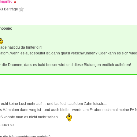
kigirl86
43 Beiträge
hoopie:
age hast du da hinter dir!
matom, wenn es ausgeblutet ist, dann quasi verschwunden? Oder kann es sich wie
ir die Daumen, dass es bald besser wird und diese Blutungen endlich aufhören!
echt keine Lust mehr auf .... und lauf echt auf dem Zahnfleisch....
as Hämatom dann weg ist.. und auch bleibt.. werde am Fr aber noch mal meine FA fra
 konnte man es nicht mehr sehen .......
 auch so.
n die Weihnachtstage verlebt?