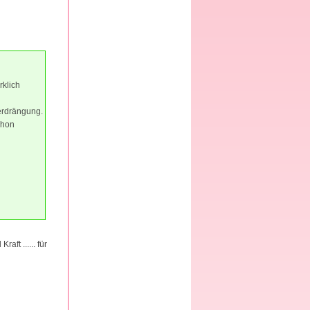
rklich
erdrängung.
chon
ft ...... für