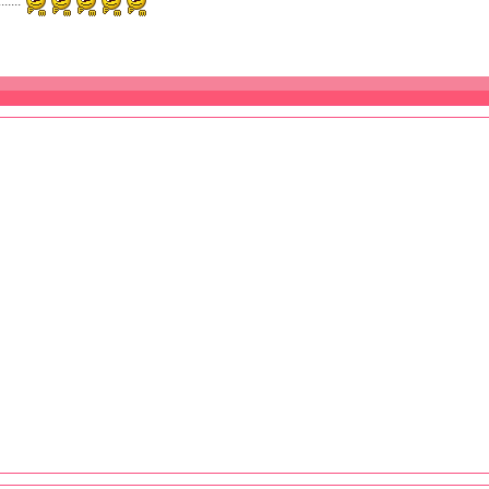
.....