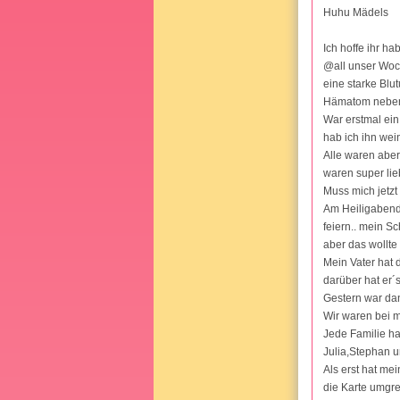
Huhu Mädels
Ich hoffe ihr h
@all unser Woc
eine starke Blut
Hämatom neben 
War erstmal ein 
hab ich ihn wei
Alle waren aber
waren super lie
Muss mich jetzt 
Am Heiligabend
feiern.. mein S
aber das wollte 
Mein Vater hat 
darüber hat er´s
Gestern war dan
Wir waren bei 
Jede Familie h
Julia,Stephan u
Als erst hat me
die Karte umgredr