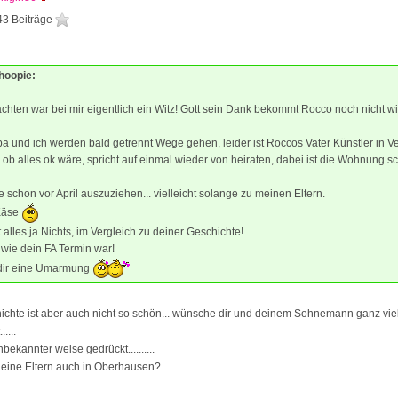
43 Beiträge
hoopie:
chten war bei mir eigentlich ein Witz! Gott sein Dank bekommt Rocco noch nicht wi
 und ich werden bald getrennt Wege gehen, leider ist Roccos Vater Künstler in V
ls ob alles ok wäre, spricht auf einmal wieder von heiraten, dabei ist die Wohnung s
e schon vor April auszuziehen... vielleicht solange zu meinen Eltern.
 Käse
t alles ja Nichts, im Vergleich zu deiner Geschichte!
wie dein FA Termin war!
 dir eine Umarmung
chte ist aber auch nicht so schön... wünsche dir und deinem Sohnemann ganz viel Kra
....
bekannter weise gedrückt..........
ine Eltern auch in Oberhausen?