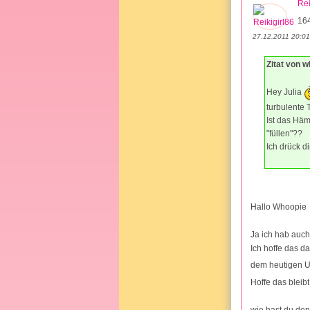
Rei
16
27.12.2011 20:01
Zitat von w
Hey Julia
turbulente T
Ist das Hä
"füllen"??
Ich drück d
Hallo Whoopie
Ja ich hab auch 
Ich hoffe das d
dem heutigen US
Hoffe das bleibt
wie hast du den