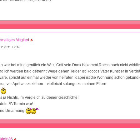
maliges Mitglied
12.2011 19:10
n war bei mir eigentlich ein Witz! Gott sein Dank bekommt Rocco noch nicht wirklic
 ich werden bald getrennt Wege gehen, leider ist Roccos Vater Künstler in Verdrä
 wäre, spricht auf einmal wieder von heiraten, dabei ist die Wohnung schon gekündi
on vor April auszuziehen... vielleicht solange zu meinen Eltern.
e
es ja Nichts, im Vergleich zu deiner Geschichte!
dein FA Termin war!
 eine Umarmung
kigirl86