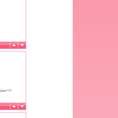
üllen"??