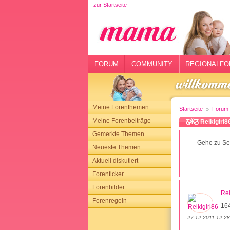
zur Startseite
rtseite
rum
mmunity
FORUM
COMMUNITY
REGIONALFO
gionalforen
ohmarkt
Meine Forenthemen
Startseite
Forum
ysitter
Meine Forenbeiträge
Ƹ̵̡Ӝ̵̨̄Ʒ Reikigi
Gemerkte Themen
tgeber
Gehe zu Sei
Neueste Themen
n
Aktuell diskutiert
Forenticker
opping
Forenbilder
Rei
Forenregeln
sloggen
16
27.12.2011 12:28