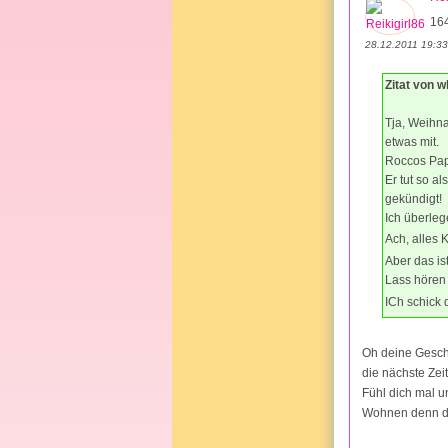
16
28.12.2011 19:33
Zitat von w
Tja, Weihna
etwas mit.
Roccos Papa
Er tut so a
gekündigt!
Ich überleg
Ach, alles
Aber das is
Lass hören 
ICh schick
Oh deine Geschi
die nächste Zeit..
Fühl dich mal un
Wohnen denn de