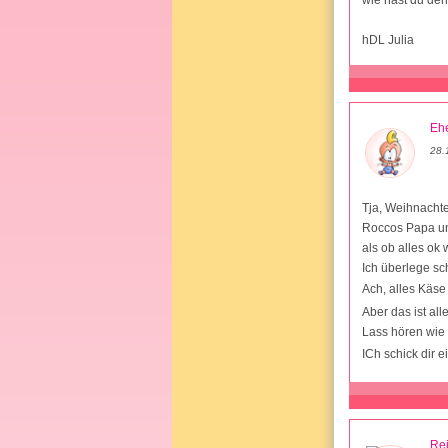
hDL Julia
Ehe
28.
Tja, Weihnachte
Roccos Papa und
als ob alles ok
Ich überlege sch
Ach, alles Käs
Aber das ist all
Lass hören wie 
ICh schick dir
Rei