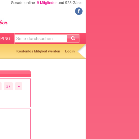
Gerade online:
9 Mitglieder
und 928 Gäste
FORUM
Meine Forenthemen
Meine Forenbeiträge
PING
Gemerkte Themen
Kostenlos Mitglied werden
Login
Neueste Themen
Aktuell diskutiert
Forenticker
27
»
Forenbilder
Forenregeln