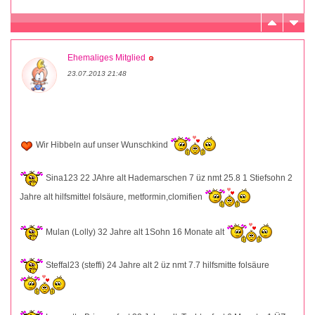
Ehemaliges Mitglied
23.07.2013 21:48
Wir Hibbeln auf unser Wunschkind
Sina123 22 JAhre alt Hademarschen 7 üz nmt 25.8 1 Stiefsohn 2
Jahre alt hilfsmittel folsäure, metformin,clomifien
Mulan (Lolly) 32 Jahre alt 1Sohn 16 Monate alt
Steffal23 (steffi) 24 Jahre alt 2 üz nmt 7.7 hilfsmitte folsäure