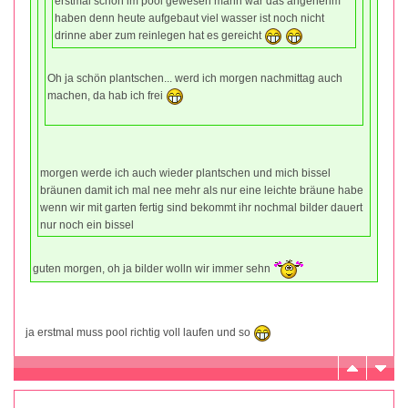
erstmal schön im pool gewesen mann war das angenehm
haben denn heute aufgebaut viel wasser ist noch nicht
drinne aber zum reinlegen hat es gereicht
Oh ja schön plantschen... werd ich morgen nachmittag auch
machen, da hab ich frei
morgen werde ich auch wieder plantschen und mich bissel
bräunen damit ich mal nee mehr als nur eine leichte bräune habe
wenn wir mit garten fertig sind bekommt ihr nochmal bilder dauert
nur noch ein bissel
guten morgen, oh ja bilder wolln wir immer sehn
ja erstmal muss pool richtig voll laufen und so