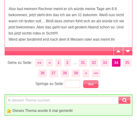
Also laut meinem Rechner meint er ich würde meine Tage am 8.8
bekommen, jetzt steht drin das ich sie am 31 bekomm. Weiß nun nicht
wann ich testen soll.... Bloß dass ziehen fühlt sich an als würde ich sie
jetzt bekommen. Aber das geht nun seit gestern Abend schon so. Und
bis jetzt nichts rotes in Sicht!!!!
Werd aber bestimmt erst nach dem 8 Messen oder was meint ihr
...
Gehe zu Seite:
««
«
1
2
31
32
33
34
35
36
37
38
39
»
»»
Springe zu Seite:
Dieses Thema wurde 6 mal gemerkt