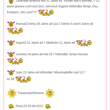
Leseratte-Brianna fast 32 Jahre alt, Tochter fast 6 Monate, 1 ÜZ
wenn grünes Licht vom Doc, nmt noch fraglich Hilfsmittel Tempi, Ovu,
Folsäure, Utro und???
Reeva(Cherry) 26 Jahre alt 1üz 2 Söhne 5 und 6 Jahre alt
hope32 31 Jahre alt 1 Stiefsohn 12 Jahre alt
coraline 24 jahre alt nmt 19.7 hilfsmittel: tempi messen
Julie 23 Jahre alt Hilfsmittel: Mönchspfeffer nmt 13.7
üz 38
FrauenartztTermine
Sina123 05.08.2013