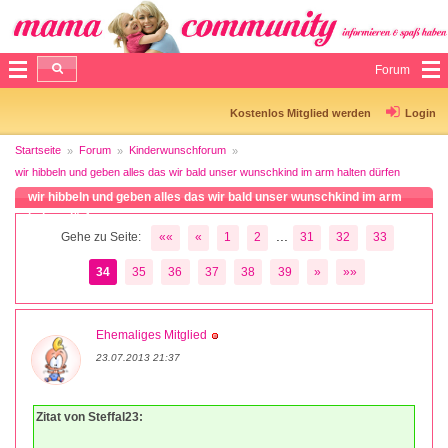
Forum
Kostenlos Mitglied werden
Login
Startseite
Forum
Kinderwunschforum
wir hibbeln und geben alles das wir bald unser wunschkind im arm halten dürfen
wir hibbeln und geben alles das wir bald unser wunschkind im arm
halten dürfen
...
Gehe zu Seite:
««
«
1
2
31
32
33
34
35
36
37
38
39
»
»»
Ehemaliges Mitglied
23.07.2013 21:37
Zitat von Steffal23: