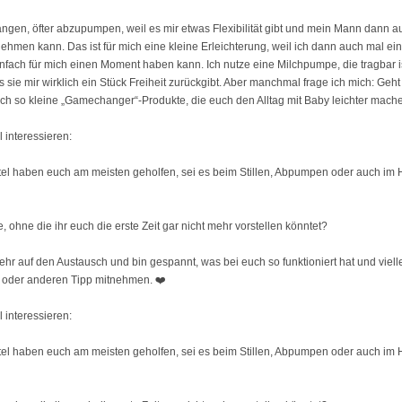
ngen, öfter abzupumpen, weil es mir etwas Flexibilität gibt und mein Mann dann a
ehmen kann. Das ist für mich eine kleine Erleichterung, weil ich dann auch mal ei
fach für mich einen Moment haben kann. Ich nutze eine Milchpumpe, die tragbar i
 sie mir wirklich ein Stück Freiheit zurückgibt. Aber manchmal frage ich mich: Geht
uch so kleine „Gamechanger“-Produkte, die euch den Alltag mit Baby leichter mach
 interessieren:
tel haben euch am meisten geholfen, sei es beim Stillen, Abpumpen oder auch im 
, ohne die ihr euch die erste Zeit gar nicht mehr vorstellen könntet?
ehr auf den Austausch und bin gespannt, was bei euch so funktioniert hat und vielle
 oder anderen Tipp mitnehmen. ❤️
 interessieren:
tel haben euch am meisten geholfen, sei es beim Stillen, Abpumpen oder auch im 