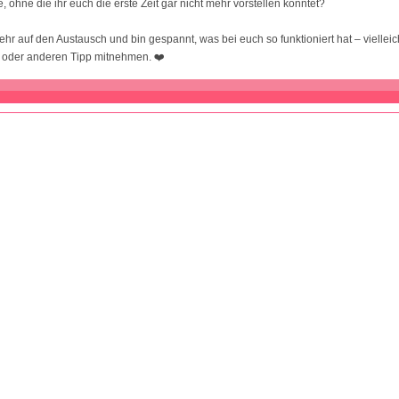
, ohne die ihr euch die erste Zeit gar nicht mehr vorstellen könntet?
ehr auf den Austausch und bin gespannt, was bei euch so funktioniert hat – vielleic
 oder anderen Tipp mitnehmen. ❤️