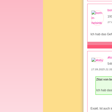
bor
19
17.
Ich hab das Gef
ℛu
546
17.09.2025 21:3
Zitat von b
Ich hab das
Exakt. Ist auch