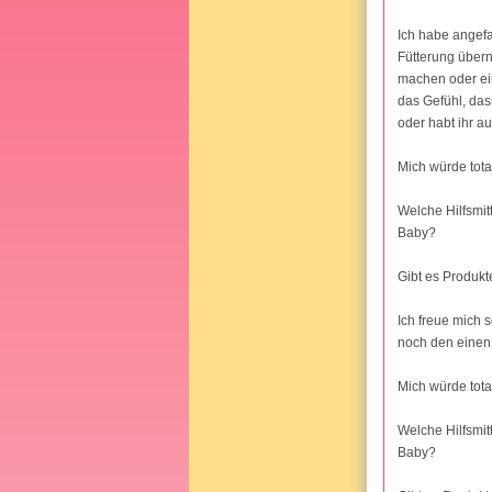
Ich habe angefa
Fütterung übern
machen oder ein
das Gefühl, dass
oder habt ihr a
Mich würde total
Welche Hilfsmit
Baby?
Gibt es Produkte
Ich freue mich s
noch den einen
Mich würde total
Welche Hilfsmit
Baby?