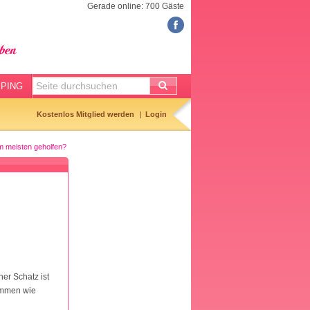
Gerade online: 700 Gäste
FORUM
Meine Forenthemen
Meine Forenbeiträge
PING
Gemerkte Themen
Kostenlos Mitglied werden
Login
Neueste Themen
am meisten geholfen?
Aktuell diskutiert
Forenticker
Forenbilder
Forenregeln
ner Schatz ist
kommen wie