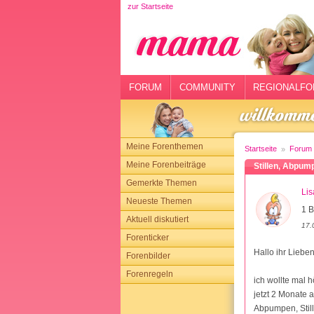
zur Startseite
rtseite
rum
mmunity
FORUM
COMMUNITY
REGIONALFO
gionalforen
ohmarkt
Meine Forenthemen
Startseite
Forum
ysitter
Meine Forenbeiträge
Stillen, Abpum
Gemerkte Themen
tgeber
Li
Neueste Themen
1 B
n
Aktuell diskutiert
17.
Forenticker
opping
Hallo ihr Lieben
Forenbilder
Forenregeln
sloggen
ich wollte mal h
jetzt 2 Monate 
Abpumpen, Still