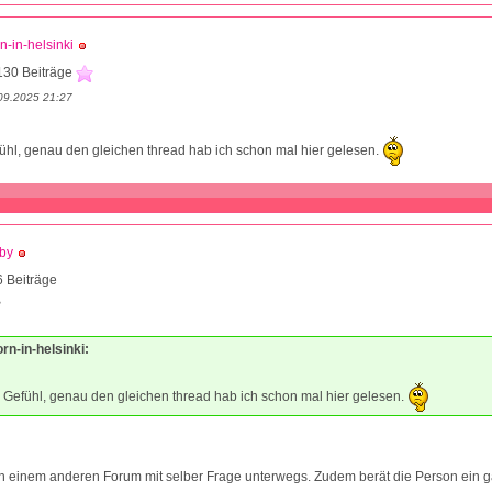
n-in-helsinki
130 Beiträge
09.2025 21:27
ühl, genau den gleichen thread hab ich schon mal hier gelesen.
by
 Beiträge
3
orn-in-helsinki:
 Gefühl, genau den gleichen thread hab ich schon mal hier gelesen.
 in einem anderen Forum mit selber Frage unterwegs. Zudem berät die Person ein 