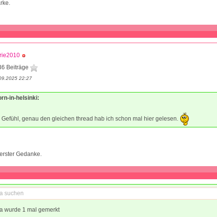
rke.
rie2010
36 Beiträge
09.2025 22:27
orn-in-helsinki:
 Gefühl, genau den gleichen thread hab ich schon mal hier gelesen.
erster Gedanke.
a wurde 1 mal gemerkt