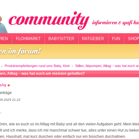
REN
FLOHMARKT
BABYSITTER
RATGEBER
FUN
SHOP
Produktempfehlungen rund ums Baby, Kind
Stillen, Abpumpen, Alltag – was hat euch 
pen, Alltag – was hat euch am meisten geholfen?
saAg
eiträge
09.2025 21:22
,
ören, wie es euch so im Alltag mit Baby und all den vielen Aufgaben geht. Mein klei
alt und ich merke, dass ich mir manchmal schwer tue, alles unter einen Hut zu be
en, Haushalt, mal kurz duschen oder einfach nur ein bisschen durchatmen.