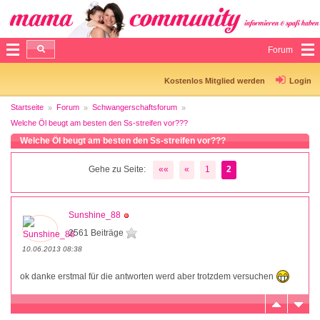
Forum
Kostenlos Mitglied werden
Login
Startseite
Forum
Schwangerschaftsforum
Welche Öl beugt am besten den Ss-streifen vor???
Welche Öl beugt am besten den Ss-streifen vor???
Gehe zu Seite:
««
«
1
2
Sunshine_88
2561 Beiträge
10.06.2013 08:38
ok danke erstmal für die antworten werd aber trotzdem versuchen