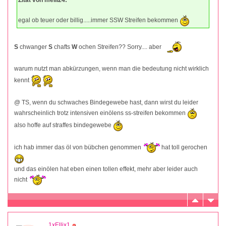
Zitat von melli24:
egal ob teuer oder billig.....immer SSW Streifen bekommen
S
chwanger
S
chafts
W
ochen Streifen?? Sorry.... aber
warum nutzt man abkürzungen, wenn man die bedeutung nicht wirklich
kennt
@ TS, wenn du schwaches Bindegewebe hast, dann wirst du leider
wahrscheinlich trotz intensiven einölens ss-streifen bekommen
also hoffe auf straffes bindegewebe
ich hab immer das öl von bübchen genommen
hat toll gerochen
und das einölen hat eben einen tollen effekt, mehr aber leider auch
nicht
1xEllix1