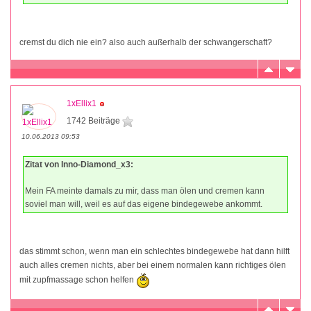
cremst du dich nie ein? also auch außerhalb der schwangerschaft?
1xEllix1
1742 Beiträge
10.06.2013 09:53
Zitat von Inno-Diamond_x3:
Mein FA meinte damals zu mir, dass man ölen und cremen kann
soviel man will, weil es auf das eigene bindegewebe ankommt.
das stimmt schon, wenn man ein schlechtes bindegewebe hat dann hilft
auch alles cremen nichts, aber bei einem normalen kann richtiges ölen
mit zupfmassage schon helfen