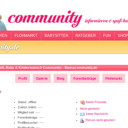
REN
FLOHMARKT
BABYSITTER
RATGEBER
FUN
SHOP
ft, Baby & Kinderwunsch Community - Mamacommunity.de
Profil
Galerie
Blog
Forenbeiträge
Flohmarkt
Status:
offline
Keine Freunde
Zuletzt online: ----
Nicht gemerkt
Mitglied seit: ----
keine Nachricht
Forenbeiträge: ----
Person nicht ignoriert
Profilbesucher: ----
Profilaufrufe: ----