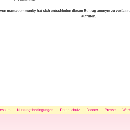
d von mamacommunity hat sich entschieden diesen Beitrag anonym zu verfassen.
aufrufen.
ressum
Nutzungsbedingungen
Datenschutz
Banner
Presse
Wer