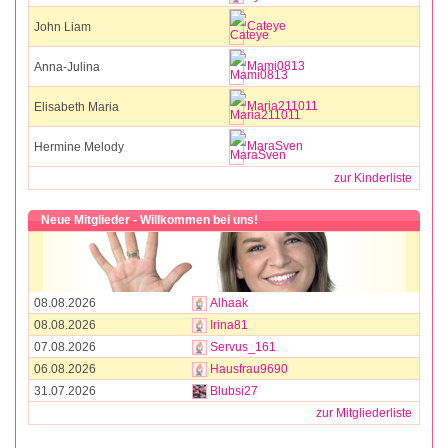
Cateye
John Liam
Mami0813
Anna-Julina
Maria211011
Elisabeth Maria
MaraSven
Hermine Melody
zur Kinderliste
Neue Mitglieder - Willkommen bei uns!
08.08.2026
Alhaak
08.08.2026
Irina81
07.08.2026
Servus_161
06.08.2026
Hausfrau9690
31.07.2026
Blubsi27
zur Mitgliederliste