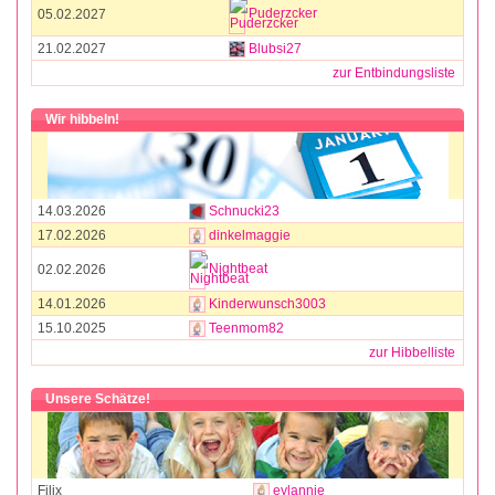
Puderzcker
05.02.2027
21.02.2027
Blubsi27
zur Entbindungsliste
Wir hibbeln!
14.03.2026
Schnucki23
17.02.2026
dinkelmaggie
Nightbeat
02.02.2026
14.01.2026
Kinderwunsch3003
15.10.2025
Teenmom82
zur Hibbelliste
Unsere Schätze!
Filix
eylannie