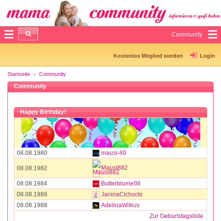
Community
Kostenlos Mitglied werden
Login
Startseite
Community
Community
Happy Birthday!
08.08.1980
mausi-80
Mausl882
08.08.1982
08.08.1984
Butterblume08
08.08.1988
JaninaCichocki
08.08.1988
AdelinaWilkus
Zur Geburtstagsliste