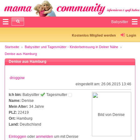
Babysitter
Kostenlos Mitglied werden
Login
Startseite
Babysitter und Tagesmütter - Kinderbetreuung in Deiner Nähe
Denise aus Hamburg
Denise aus Hamburg
droggow
eingestellt am: 26.06.2015 13:46
Ich bin:
Babysitter
Tagesmutter
Name:
Denise
Mein Alter:
34 Jahre
PLZ:
22419
Ort:
Hamburg
Land:
Deutschland
Einloggen
oder
anmelden
um mit Denise