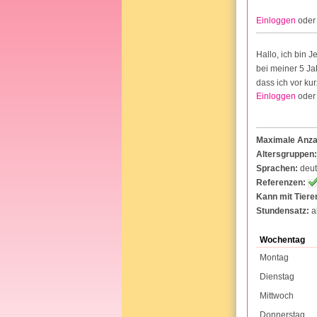
Einloggen
ode
Hallo, ich bin 
bei meiner 5 J
dass ich vor kur
Einloggen
ode
Maximale Anzah
Altersgruppen:
Sprachen:
deu
Referenzen:
Kann mit Tier
Stundensatz:
a
Wochentag
Montag
Dienstag
Mittwoch
Donnerstag