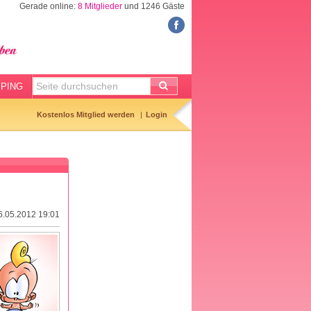
Gerade online:
8 Mitglieder
und 1246 Gäste
BABYSITTER
Babysittersuche
Anzeige aufgeben
PING
Gemerkte Anzeigen
Kostenlos Mitglied werden
Login
Babysitter-Checkliste
Tagesmuttervertrag
16.05.2012 19:01