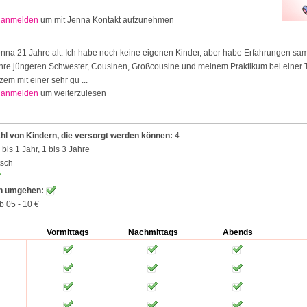
r
anmelden
um mit Jenna Kontakt aufzunehmen
Jenna 21 Jahre alt. Ich habe noch keine eigenen Kinder, aber habe Erfahrungen s
ahre jüngeren Schwester, Cousinen, Großcousine und meinem Praktikum bei einer 
zem mit einer sehr gu ...
r
anmelden
um weiterzulesen
l von Kindern, die versorgt werden können:
4
bis 1 Jahr, 1 bis 3 Jahre
tsch
en umgehen:
b 05 - 10 €
Vormittags
Nachmittags
Abends