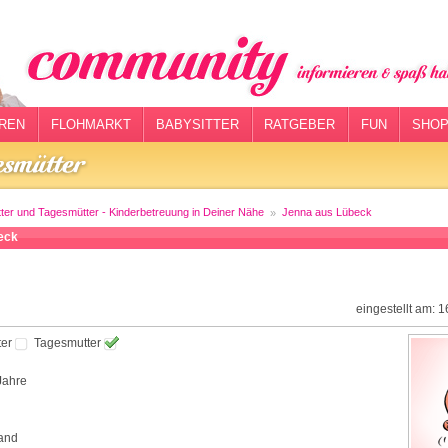
REN
FLOHMARKT
BABYSITTER
RATGEBER
FUN
SHOP
tter und Tagesmütter - Kinderbetreuung in Deiner Nähe
Jenna aus Lübeck
eck
eingestellt am: 
ter
Tagesmutter
Jahre
and