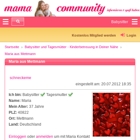
Babysitter
Kostenlos Mitglied werden
Login
Startseite
Babysitter und Tagesmütter - Kinderbetreuung in Deiner Nähe
Maria aus Mettmann
Maria aus Mettmann
schneckeme
eingestellt am: 20.07.2012 18:35
Ich bin:
Babysitter
Tagesmutter
Name:
Maria
Mein Alter:
37 Jahre
PLZ:
40822
Ort:
Mettmann
Land:
Deutschland
Einloggen
oder
anmelden
um mit Maria Kontakt