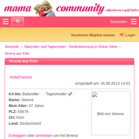
Babysitter
Kostenlos Mitglied werden
Login
Startseite
Babysitter und Tagesmütter - Kinderbetreuung in Deiner Nähe
Verena aus Köln
Verena aus Köln
HollyFrances
eingestellt am: 26.08.2013 14:02
Ich bin:
Babysitter
Tagesmutter
Name:
Verena
Mein Alter:
47 Jahre
PLZ:
50676
Ort:
Köln
Land:
Deutschland
Einloggen
oder
anmelden
um mit Verena