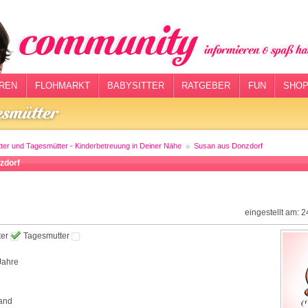
REN
FLOHMARKT
BABYSITTER
RATGEBER
FUN
SHOP
tter und Tagesmütter - Kinderbetreuung in Deiner Nähe
Susan aus Donzdorf
zdorf
eingestellt am: 
ter
Tagesmutter
Jahre
and