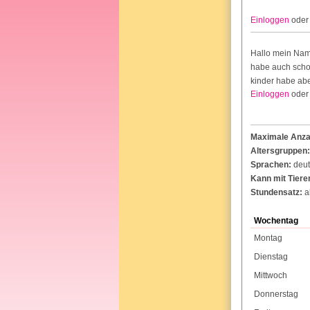
Einloggen
ode
Hallo mein Name
habe auch schon
kinder habe aber
Einloggen
ode
Maximale Anzah
Altersgruppen:
Sprachen:
deu
Kann mit Tier
Stundensatz:
a
Wochentag
Montag
Dienstag
Mittwoch
Donnerstag