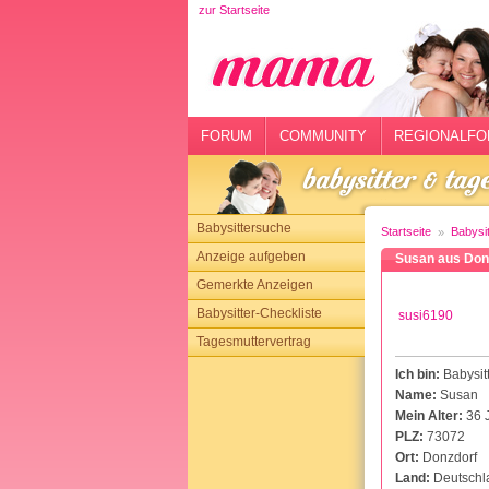
zur Startseite
rtseite
rum
mmunity
FORUM
COMMUNITY
REGIONALFO
gionalforen
ohmarkt
Babysittersuche
Startseite
Babysi
ysitter
Anzeige aufgeben
Susan aus Don
Gemerkte Anzeigen
tgeber
Babysitter-Checkliste
susi6190
n
Tagesmuttervertrag
Ich bin:
Babysit
opping
Name:
Susan
Mein Alter:
36 
sloggen
PLZ:
73072
Ort:
Donzdorf
Land:
Deutschl