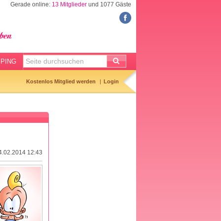
Gerade online:
13 Mitglieder
und 1077 Gäste
BABYSITTER
Babysittersuche
Anzeige aufgeben
PING
Gemerkte Anzeigen
Kostenlos Mitglied werden
Login
Babysitter-Checkliste
Tagesmuttervertrag
24.02.2014 12:43