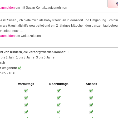
r
anmelden
um mit Susan Kontakt aufzunehmen
 ist Susan , Ich biete mich als baby sitterin an in donzdorf und Umgebung . Ich bin
 als Haushaltshilfe gearbeitet und ein 2 jähriges Mädchen den ganzen tag betreut.
 selber noch ...
r
anmelden
um weiterzulesen
l von Kindern, die versorgt werden können:
1
bis 1 Jahr, 1 bis 3 Jahre, 3 bis 6 Jahre
tsch
en umgehen:
b 05 - 10 €
Vormittags
Nachmittags
Abends