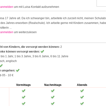
r
anmelden
um mit Luisa Kontakt aufzunehmen
Luisa 17 Jahre alt. Da ich schwanger bin, arbeitete ich zurzeit nicht, meinen Schula
te des Jahres erworben (Realschule). Ich arbeite gerne mit Kindern zusammen, ha
tterin ...
r
anmelden
um weiterzulesen
l von Kindern, die versorgt werden können:
2
anke können versorgt werden:
bis 1 Jahr, 1 bis 3 Jahre, 3 bis 6 Jahre, 6 bis 11 Jahre
sch, englisch
en umgehen:
b 05 - 10 €
Vormittags
Nachmittags
Abends