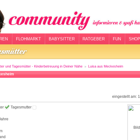
REN
FLOHMARKT
BABYSITTER
RATGEBER
FUN
SHOP
tter und Tagesmütter - Kinderbetreuung in Deiner Nähe
Luisa aus Meckesheim
kesheim
eingestellt am: 
ter
Tagesmutter
Jahre
im
and