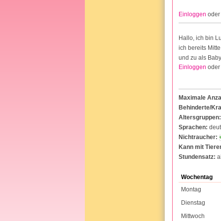
Einloggen
ode
Hallo, ich bin 
ich bereits Mit
und zu als Babysi
Einloggen
ode
Maximale Anzah
Behinderte/Kr
Altersgruppen:
Sprachen:
deut
Nichtraucher:
Kann mit Tier
Stundensatz:
a
Wochentag
Montag
Dienstag
Mittwoch