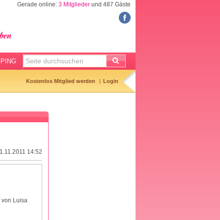
Gerade online:
3 Mitglieder
und 487 Gäste
BABYSITTER
Babysittersuche
Anzeige aufgeben
PING
Gemerkte Anzeigen
Kostenlos Mitglied werden
Login
Babysitter-Checkliste
Tagesmuttervertrag
11.11.2011 14:52