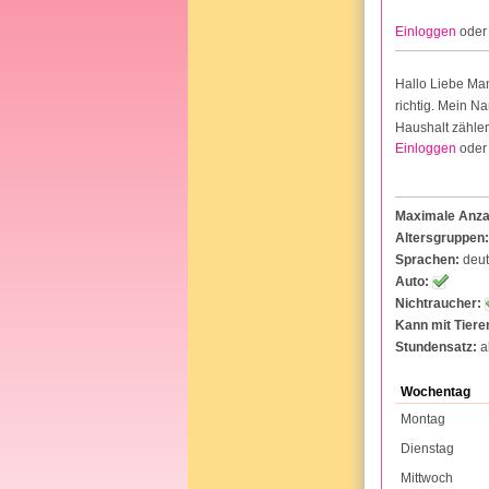
Einloggen
ode
Hallo Liebe Mam
richtig. Mein N
Haushalt zählen
Einloggen
ode
Maximale Anzah
Altersgruppen:
Sprachen:
deu
Auto:
Nichtraucher:
Kann mit Tier
Stundensatz:
a
Wochentag
Montag
Dienstag
Mittwoch