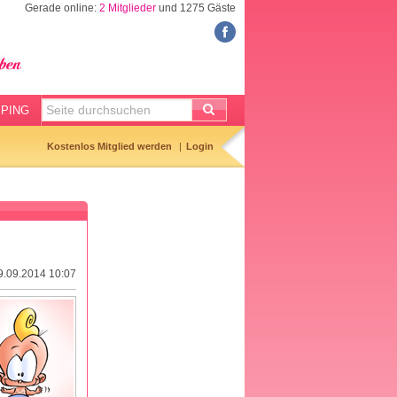
Gerade online:
2 Mitglieder
und 1275 Gäste
BABYSITTER
Babysittersuche
Anzeige aufgeben
PING
Gemerkte Anzeigen
Kostenlos Mitglied werden
Login
Babysitter-Checkliste
Tagesmuttervertrag
29.09.2014 10:07