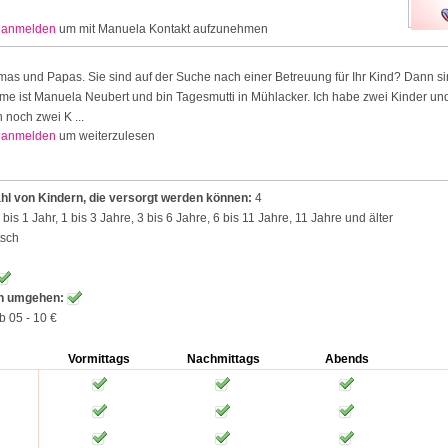
r
anmelden
um mit Manuela Kontakt aufzunehmen
as und Papas. Sie sind auf der Suche nach einer Betreuung für Ihr Kind? Dann sin
ame ist Manuela Neubert und bin Tagesmutti in Mühlacker. Ich habe zwei Kinder u
 noch zwei K ...
r
anmelden
um weiterzulesen
l von Kindern, die versorgt werden können:
4
bis 1 Jahr, 1 bis 3 Jahre, 3 bis 6 Jahre, 6 bis 11 Jahre, 11 Jahre und älter
tsch
en umgehen:
b 05 - 10 €
Vormittags
Nachmittags
Abends