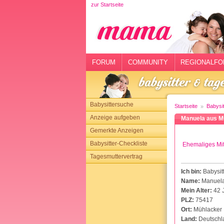
zur Startseite
rtseite
rum
mmunity
FORUM
COMMUNITY
REGIONALFO
gionalforen
ohmarkt
Babysittersuche
Startseite
Babysi
ysitter
Anzeige aufgeben
Manuela aus M
Gemerkte Anzeigen
tgeber
Babysitter-Checkliste
Ehemaliges Mit
n
Tagesmuttervertrag
Ich bin:
Babysit
opping
Name:
Manuel
Mein Alter:
42 
sloggen
PLZ:
75417
Ort:
Mühlacker
Land:
Deutschl