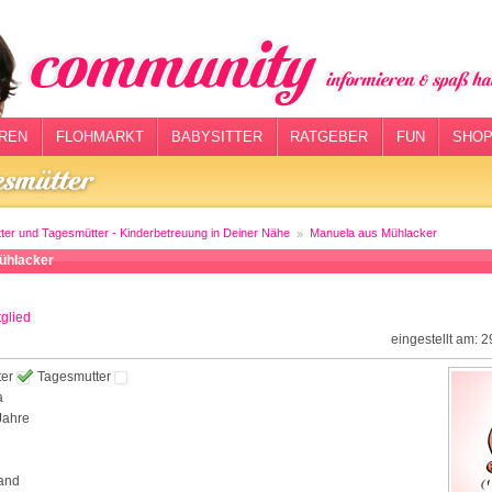
REN
FLOHMARKT
BABYSITTER
RATGEBER
FUN
SHOP
tter und Tagesmütter - Kinderbetreuung in Deiner Nähe
Manuela aus Mühlacker
ühlacker
glied
eingestellt am: 
ter
Tagesmutter
a
Jahre
and