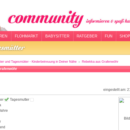
REN
FLOHMARKT
BABYSITTER
RATGEBER
FUN
SHOP
tter und Tagesmütter - Kinderbetreuung in Deiner Nähe
Rebekka aus Grafenwöhr
rafenwöhr
eingestellt am: 
ter
Tagesmutter
a
Jahre
r
and