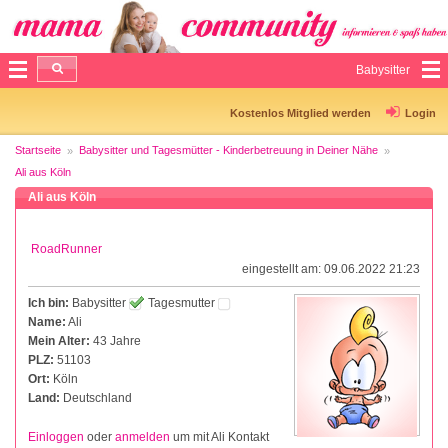
Babysitter
Kostenlos Mitglied werden
Login
Startseite
Babysitter und Tagesmütter - Kinderbetreuung in Deiner Nähe
Ali aus Köln
Ali aus Köln
RoadRunner
eingestellt am: 09.06.2022 21:23
Ich bin:
Babysitter
Tagesmutter
Name:
Ali
Mein Alter:
43 Jahre
PLZ:
51103
Ort:
Köln
Land:
Deutschland
Einloggen
oder
anmelden
um mit Ali Kontakt