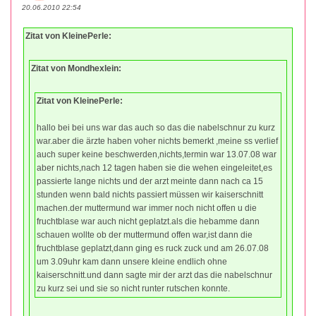
20.06.2010 22:54
Zitat von KleinePerle:
Zitat von Mondhexlein:
Zitat von KleinePerle:
hallo bei bei uns war das auch so das die nabelschnur zu kurz
war.aber die ärzte haben voher nichts bemerkt ,meine ss verlief
auch super keine beschwerden,nichts,termin war 13.07.08 war
aber nichts,nach 12 tagen haben sie die wehen eingeleitet,es
passierte lange nichts und der arzt meinte dann nach ca 15
stunden wenn bald nichts passiert müssen wir kaiserschnitt
machen.der muttermund war immer noch nicht offen u die
fruchtblase war auch nicht geplatzt.als die hebamme dann
schauen wollte ob der muttermund offen war,ist dann die
fruchtblase geplatzt,dann ging es ruck zuck und am 26.07.08
um 3.09uhr kam dann unsere kleine endlich ohne
kaiserschnitt.und dann sagte mir der arzt das die nabelschnur
zu kurz sei und sie so nicht runter rutschen konnte.