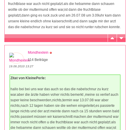
fruchtblase war auch nicht geplatzt.als die hebamme dann schauen
wollte ob der muttermund offen war,ist dann die fruchtblase
geplatzt,dann ging es ruck zuck und am 26.07.08 um 3.09uhr kam dann
unsere kleine endlich ohne kaiserschnitt.und dann sagte mir der arzt
das die nabelschnur zu kurz sei und sie so nicht runter rutschen konnte.
Mondhexlein
114 Beiträge
19.06.2010 13:27
Zitat von KleinePerle:
hallo bei bei uns war das auch so das die nabelschnur zu kurz
war.aber die ärzte haben voher nichts bemerkt ,meine ss verlief auch
super keine beschwerden,nichts,termin war 13.07.08 war aber
nichts,nach 12 tagen haben sie die wehen eingeleitet,es passierte
lange nichts und der arzt meinte dann nach ca 15 stunden wenn bald
nichts passiert müssen wir kaiserschnitt machen.der muttermund war
immer noch nicht offen u die fruchtblase war auch nicht geplatzt.als
die hebamme dann schauen wollte ob der muttermund offen war,ist