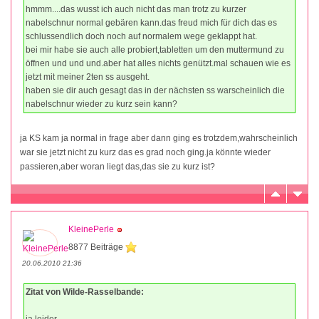
hmmm....das wusst ich auch nicht das man trotz zu kurzer
nabelschnur normal gebären kann.das freud mich für dich das es
schlussendlich doch noch auf normalem wege geklappt hat.
bei mir habe sie auch alle probiert,tabletten um den muttermund zu
öffnen und und und.aber hat alles nichts genützt.mal schauen wie es
jetzt mit meiner 2ten ss ausgeht.
haben sie dir auch gesagt das in der nächsten ss warscheinlich die
nabelschnur wieder zu kurz sein kann?
ja KS kam ja normal in frage aber dann ging es trotzdem,wahrscheinlich
war sie jetzt nicht zu kurz das es grad noch ging.ja könnte wieder
passieren,aber woran liegt das,das sie zu kurz ist?
KleinePerle
8877 Beiträge
20.06.2010 21:36
Zitat von Wilde-Rasselbande:
ja leider