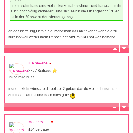
. mein sohn hatte eine viel zu kurze nabelschnur . und hat sich mit ihr
auch noch völlig verhedert . und sich selbst die luft abgeschnürt . er
ist in der 20 ssw zu den sternen gezogen .
oh das ist traurig,tut mir leid. merkt man das nicht voher wenn die zu
kurz ist?weil weder mein FA noch der arzt im KKH hat was bemerkt
KleinePerle
8877 Beiträge
20.06.2010 21:37
mondhexlein,wünsche dir bei der 2 geburt das du vielleicht normaö
entbinden kannst,und noch alles gute
Mondhexlein
114 Beiträge