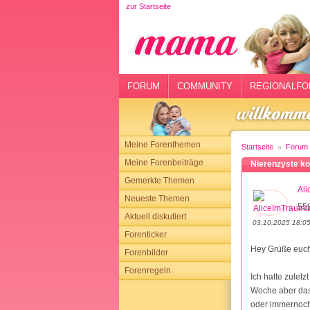
zur Startseite
rtseite
rum
mmunity
FORUM
COMMUNITY
REGIONALFO
gionalforen
ohmarkt
Meine Forenthemen
Startseite
Forum
ysitter
Meine Forenbeiträge
Nierenzyste kom
Gemerkte Themen
tgeber
Al
Neueste Themen
559
n
Aktuell diskutiert
03.10.2025 18:0
Forenticker
opping
Hey Grüße euc
Forenbilder
Forenregeln
sloggen
Ich hatte zulet
Woche aber das 
oder immernoch"