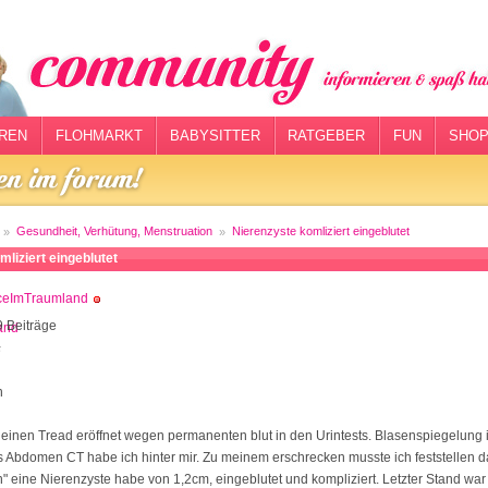
REN
FLOHMARKT
BABYSITTER
RATGEBER
FUN
SHOP
Gesundheit, Verhütung, Menstruation
Nierenzyste komliziert eingeblutet
liziert eingeblutet
iceImTraumland
 Beiträge
5
h
zt einen Tread eröffnet wegen permanenten blut in den Urintests. Blasenspiegelung 
Abdomen CT habe ich hinter mir. Zu meinem erschrecken musste ich feststellen d
 eine Nierenzyste habe von 1,2cm, eingeblutet und kompliziert. Letzter Stand war