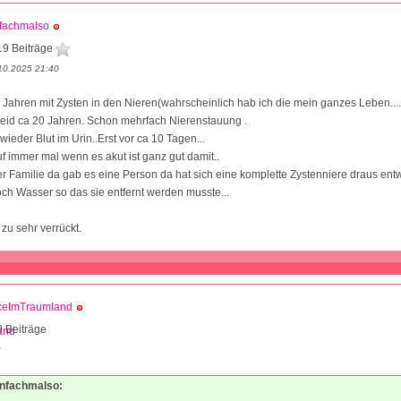
nfachmalso
19 Beiträge
10.2025 21:40
5 Jahren mit Zysten in den Nieren(wahrscheinlich hab ich die mein ganzes Leben...
seid ca 20 Jahren. Schon mehrfach Nierenstauung .
ieder Blut im Urin..Erst vor ca 10 Tagen...
uf immer mal wenn es akut ist ganz gut damit..
r Familie da gab es eine Person da hat sich eine komplette Zystenniere draus entw
ch Wasser so das sie entfernt werden musste...
zu sehr verrückt.
iceImTraumland
 Beiträge
2
einfachmalso: