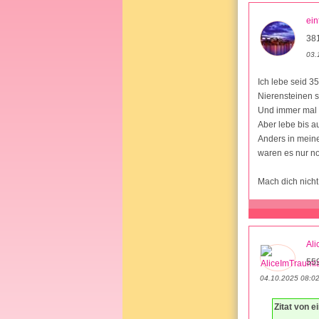
ei
38
03.
Ich lebe seid 3
Nierensteinen 
Und immer mal w
Aber lebe bis a
Anders in meine
waren es nur no
Mach dich nicht 
Al
559
04.10.2025 08:0
Zitat von 