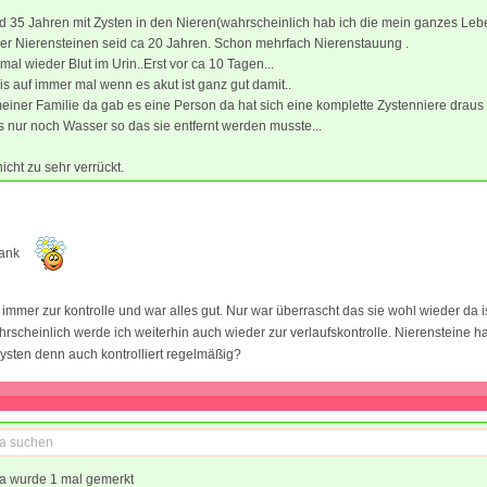
id 35 Jahren mit Zysten in den Nieren(wahrscheinlich hab ich die mein ganzes Leben
er Nierensteinen seid ca 20 Jahren. Schon mehrfach Nierenstauung .
al wieder Blut im Urin..Erst vor ca 10 Tagen...
is auf immer mal wenn es akut ist ganz gut damit..
einer Familie da gab es eine Person da hat sich eine komplette Zystenniere draus 
 nur noch Wasser so das sie entfernt werden musste...
icht zu sehr verrückt.
Dank
 immer zur kontrolle und war alles gut. Nur war überrascht das sie wohl wieder da is
rscheinlich werde ich weiterhin auch wieder zur verlaufskontrolle. Nierensteine hat
sten denn auch kontrolliert regelmäßig?
a wurde 1 mal gemerkt