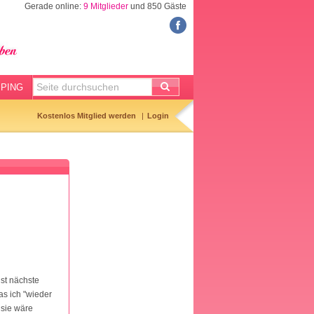
Gerade online:
9 Mitglieder
und 850 Gäste
FORUM
Meine Forenthemen
Meine Forenbeiträge
PING
Gemerkte Themen
Kostenlos Mitglied werden
Login
Neueste Themen
Aktuell diskutiert
Forenticker
Forenbilder
Forenregeln
ist nächste
as ich "wieder
 sie wäre