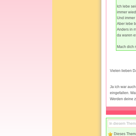
Ich lebe se
immer wied
Und immer m
Aber lebe b
Anders in m
da waren es
Mach dich n
Vielen lieben 
Ja ich war auch
eingefallen. Wah
Werden deine zy
Dieses Them