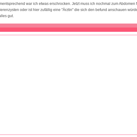
ementsprechend war ich etwas erschrocken. Jetzt muss ich nochmal zum Abdome
ierenzysten oder ist hier zufällig eine "Ärztin" die sich den befund anschauen wü
lles gut.