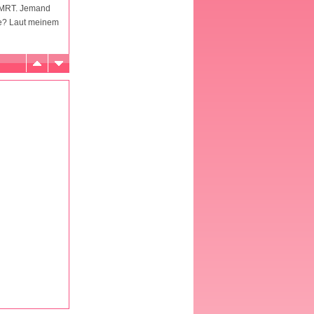
n MRT. Jemand
rde? Laut meinem