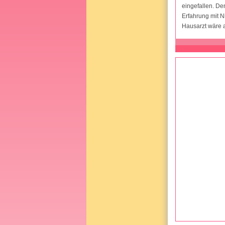
eingefallen. D
Erfahrung mit N
Hausarzt wäre a