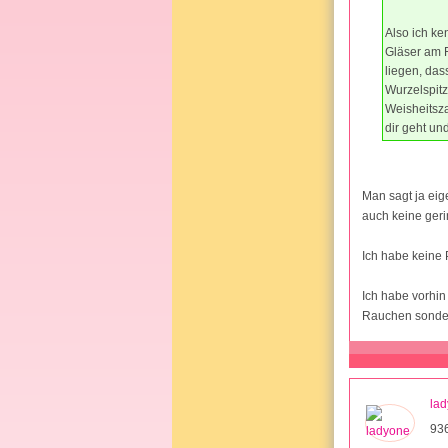
Also ich ke
Gläser am F
liegen, das
Wurzelspit
Weisheitsz
dir geht un
Man sagt ja eig
auch keine geri
Ich habe keine 
Ich habe vorhin
Rauchen sonder
la
93