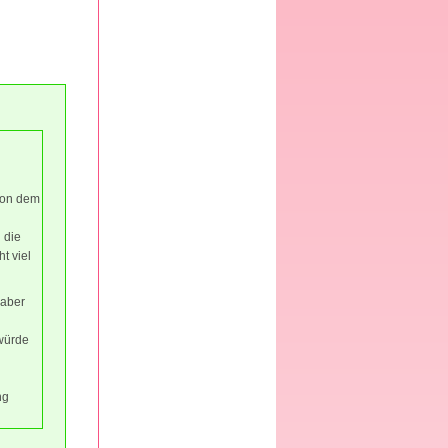
von dem
 die
t viel
 aber
 würde
ng