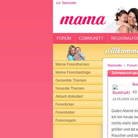
zur Startseite
rtseite
rum
mmunity
FORUM
COMMUNITY
REGIONALFO
gionalforen
ohmarkt
Meine Forenthemen
Startseite
Forum
ysitter
Meine Forenbeiträge
Zahnwurzel ge
Gemerkte Themen
tgeber
Bu
Neueste Themen
43 
n
Aktuell diskutiert
13.05.2026 19:2
Forenticker
opping
Guten Abend ihr
Forenbilder
Ich bin heute m
Forenregeln
sloggen
nichts mehr übr
größer und tat 
Raucher und bin