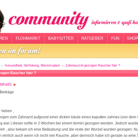
REN
FLOHMARKT
BABYSITTER
RATGEBER
FUN
SHOP
Gesundheit, Verhütung, Menstruation
Zahnwurzel gezogen Raucher hier ?
zogen Raucher hier ?
ddha91
Beiträge
5
 lieben ,
orgen zum Zahnarzt aufgrund einer dicken bäule eines kaputten zahnes (von dem s
ig war ) dieser sollte in 2 Wochen bei einem termin gezogen werden. Jedoch wurd
weh , also bekam ich eine Betäubung und die reste der Wurzel wurden gezogen. Nu
 ehrlich auch wenn ich nicht viel Rauche ,aber dennoch habe ich gerade so eine