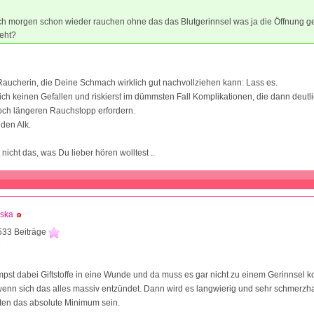
ch morgen schon wieder rauchen ohne das das Blutgerinnsel was ja die Öffnung g
geht?
aucherin, die Deine Schmach wirklich gut nachvollziehen kann: Lass es.
klich keinen Gefallen und riskierst im dümmsten Fall Komplikationen, die dann deut
och längeren Rauchstopp erfordern.
 den Alk.
t nicht das, was Du lieber hören wolltest ..
aska
533 Beiträge
4
pst dabei Giftstoffe in eine Wunde und da muss es gar nicht zu einem Gerinnsel 
 wenn sich das alles massiv entzündet. Dann wird es langwierig und sehr schmerzha
ten das absolute Minimum sein.