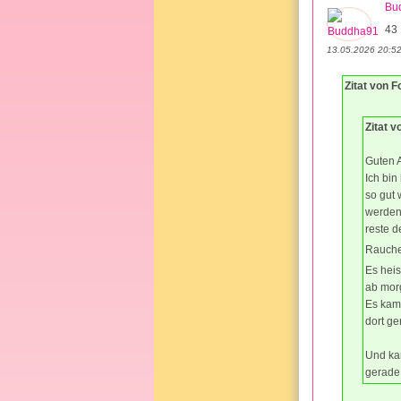
Bu
43 
13.05.2026 20:5
Zitat von 
Zitat 
Guten A
Ich bi
so gut 
werden
reste d
Rauche
Es heis
ab mor
Es kam 
dort ge
Und ka
gerade