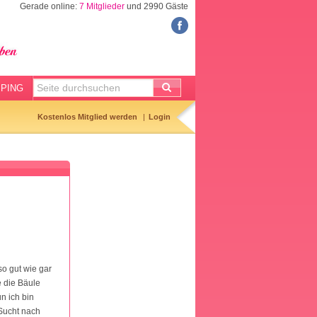
Gerade online:
7 Mitglieder
und 2990 Gäste
FORUM
Meine Forenthemen
Meine Forenbeiträge
PING
Gemerkte Themen
Kostenlos Mitglied werden
Login
Neueste Themen
Aktuell diskutiert
Forenticker
Forenbilder
Forenregeln
o gut wie gar
e die Bäule
n ich bin
 Sucht nach