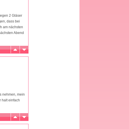
wegen 2 Gläser
gen, dass bei
ich am nächsten
 nächsten Abend
ass nehmen, mein
 halt einfach