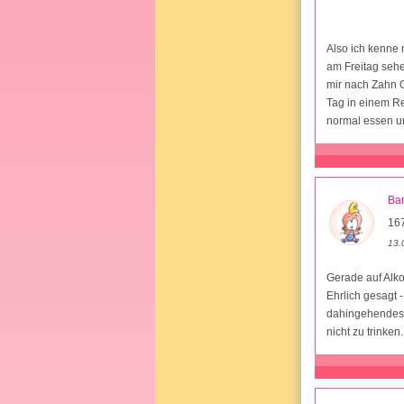
Also ich kenne 
am Freitag sehe
mir nach Zahn O
Tag in einem R
normal essen un
Ba
167
13.
Gerade auf Alko
Ehrlich gesagt 
dahingehendes V
nicht zu trinken.