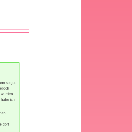
dem so gut
Jedoch
l wurden
 habe ich
r ab
e dort