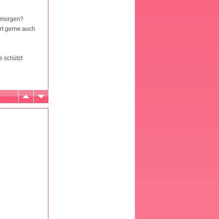
b morgen?
ort gerne auch
e schützt