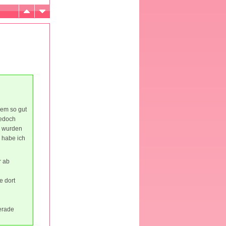
dem so gut
Jedoch
l wurden
 habe ich
r ab
e dort
erade