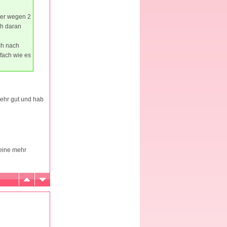
ber wegen 2
ch daran
ch nach
fach wie es
sehr gut und hab
keine mehr