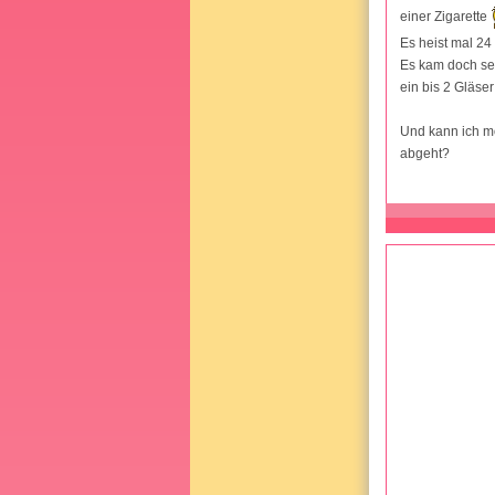
einer Zigarette
Es heist mal 2
Es kam doch seh
ein bis 2 Gläser
Und kann ich m
abgeht?