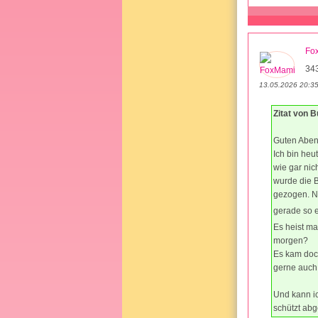
Fo
34
13.05.2026 20:3
Zitat von 
Guten Abend
Ich bin heu
wie gar nic
wurde die B
gezogen. Nu
gerade so e
Es heist ma
morgen?
Es kam doch
gerne auch 
Und kann i
schützt ab