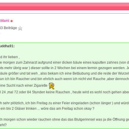
xMami
33 Beiträge
5
Buddha91:
 ihr lieben ,
te morgen zum Zahnarzt aufgrund einer dicken bäule eines kaputten zahnes (von 
hts mehr übrig war ) dieser sollte in 2 Wochen bei einem termin gezogen werden. 
äule größer und tat weh , also bekam ich eine Betäubung und die reste der Wurze
n ich bin Raucher und bin ehrlich auch wenn ich nicht viel Rauche ,aber dennoch
ine Sucht nach einer Zigarette
l 24 ,mal 72 oder 84 Stunden keine Rauchen , heute wird es wohl noch gehen abe
 sehr plötzlich, ich bin Freitag zu einer Feier eingeladen (schon länger ) und würd
ein bis 2 Gläser trinken ... wöre das am Freitag schon okay ?
ch morgen schon wieder rauchen ohne das das Blutgerinnsel was ja die Öffnung g
geht?