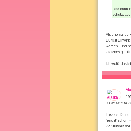
Und kann i
schützt ab
Als ehemalige R
Du tust Dir wir
werden - und n
Gleiches gilt für
Ich weiß, das is
Al
19
13.05.2026 19:4
Lass es. Du pum
"reicht" schon,
72 Stunden soll