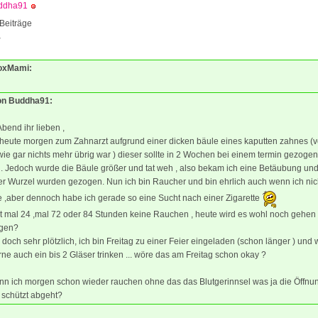
ddha91
Beiträge
2
FoxMami:
von Buddha91:
bend ihr lieben ,
n heute morgen zum Zahnarzt aufgrund einer dicken bäule eines kaputten zahnes (
wie gar nichts mehr übrig war ) dieser sollte in 2 Wochen bei einem termin gezogen
. Jedoch wurde die Bäule größer und tat weh , also bekam ich eine Betäubung und
er Wurzel wurden gezogen. Nun ich bin Raucher und bin ehrlich auch wenn ich nich
 ,aber dennoch habe ich gerade so eine Sucht nach einer Zigarette
t mal 24 ,mal 72 oder 84 Stunden keine Rauchen , heute wird es wohl noch gehen
gen?
doch sehr plötzlich, ich bin Freitag zu einer Feier eingeladen (schon länger ) und
rne auch ein bis 2 Gläser trinken ... wöre das am Freitag schon okay ?
nn ich morgen schon wieder rauchen ohne das das Blutgerinnsel was ja die Öffnu
 schützt abgeht?