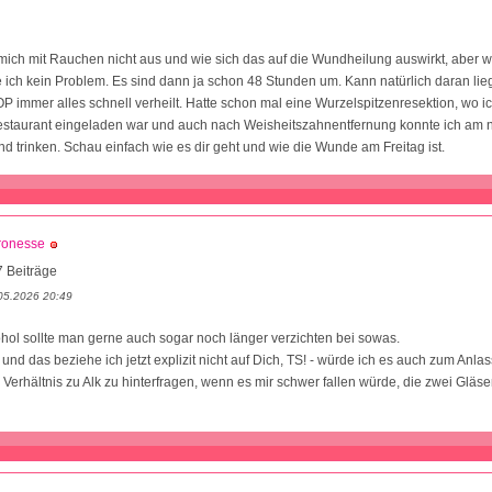
mich mit Rauchen nicht aus und wie sich das auf die Wundheilung auswirkt, aber 
 ich kein Problem. Es sind dann ja schon 48 Stunden um. Kann natürlich daran lie
P immer alles schnell verheilt. Hatte schon mal eine Wurzelspitzenresektion, wo 
estaurant eingeladen war und auch nach Weisheitszahnentfernung konnte ich am
d trinken. Schau einfach wie es dir geht und wie die Wunde am Freitag ist.
ronesse
 Beiträge
05.2026 20:49
hol sollte man gerne auch sogar noch länger verzichten bei sowas.
- und das beziehe ich jetzt explizit nicht auf Dich, TS! - würde ich es auch zum Anl
erhältnis zu Alk zu hinterfragen, wenn es mir schwer fallen würde, die zwei Gläser