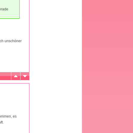
erade
lich unschöner
kommen, es
ft.