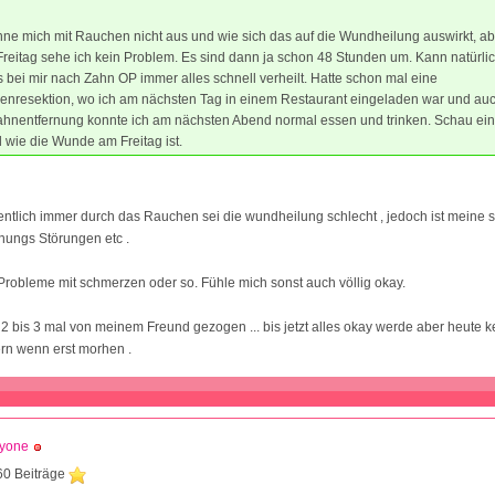
nne mich mit Rauchen nicht aus und wie sich das auf die Wundheilung auswirkt, a
reitag sehe ich kein Problem. Es sind dann ja schon 48 Stunden um. Kann natürli
s bei mir nach Zahn OP immer alles schnell verheilt. Hatte schon mal eine
zenresektion, wo ich am nächsten Tag in einem Restaurant eingeladen war und au
ahnentfernung konnte ich am nächsten Abend normal essen und trinken. Schau ein
d wie die Wunde am Freitag ist.
entlich immer durch das Rauchen sei die wundheilung schlecht , jedoch ist meine 
nungs Störungen etc .
Probleme mit schmerzen oder so. Fühle mich sonst auch völlig okay.
 2 bis 3 mal von meinem Freund gezogen ... bis jetzt alles okay werde aber heute 
n wenn erst morhen .
dyone
60 Beiträge