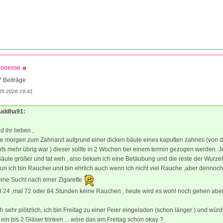
ronesse
 Beiträge
05.2026 19:41
Buddha91:
 ihr lieben ,
te morgen zum Zahnarzt aufgrund einer dicken bäule eines kaputten zahnes (von 
hts mehr übrig war ) dieser sollte in 2 Wochen bei einem termin gezogen werden. 
äule größer und tat weh , also bekam ich eine Betäubung und die reste der Wurze
n ich bin Raucher und bin ehrlich auch wenn ich nicht viel Rauche ,aber dennoch
ine Sucht nach einer Zigarette
l 24 ,mal 72 oder 84 Stunden keine Rauchen , heute wird es wohl noch gehen abe
 sehr plötzlich, ich bin Freitag zu einer Feier eingeladen (schon länger ) und würd
ein bis 2 Gläser trinken ... wöre das am Freitag schon okay ?