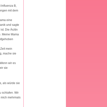
 Influenza B,
gungen mit dem
Mama eine
Panik und sagte
st. Die Ärztin
rfe. Meine Mama
aufgehoben
 Zeit mein
ng, mache sie
 Wenn wir es
wir sie
, als würde sie
u schlafen. Wir
te mich mehrmals