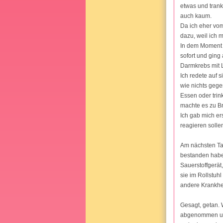
etwas und trank
auch kaum.
Da ich eher vom
dazu, weil ich m
In dem Moment w
sofort und ging
Darmkrebs mit 
Ich redete auf 
wie nichts gege
Essen oder trin
machte es zu Bre
Ich gab mich er
reagieren solle
Am nächsten Tag
bestanden habe,
Sauerstoffgerät,
sie im Rollstuh
andere Krankhei
Gesagt, getan. 
abgenommen und 