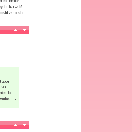
r hoffentlich
geht. Ich weiß
nicht viel mehr
t aber
t es
det. Ich
 einfach nur