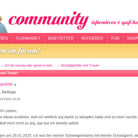
REN
FLOHMARKT
BABYSITTER
RATGEBER
FUN
SHOP
Ich bin traurig oder genervt weil ...
Schuldgefühle und Trauer
und Trauer
nda3006
 Beiträge
03.2025 10:32
hr Lieben,
e etwas erzählen, weil ich wirklich arg damit zu kämpfen habe und es mich nachts 
rteilt mich nicht zu arg, das tue ich bereits selbst.
gen am 26.01.2025. ich war bei meiner Schwiegermama mit meiner Schwägerin, w