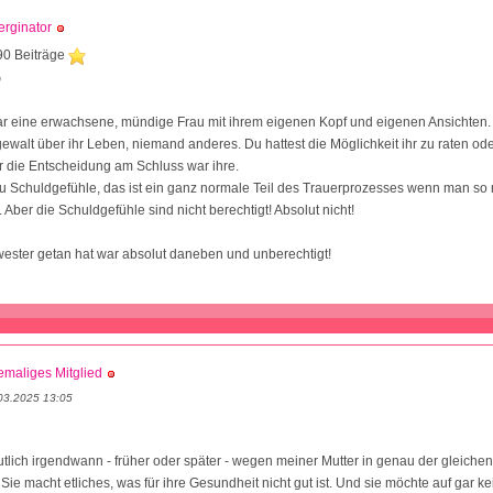
rginator
90 Beiträge
0
r eine erwachsene, mündige Frau mit ihrem eigenen Kopf und eigenen Ansichten. 
walt über ihr Leben, niemand anderes. Du hattest die Möglichkeit ihr zu raten ode
 die Entscheidung am Schluss war ihre.
du Schuldgefühle, das ist ein ganz normale Teil des Trauerprozesses wenn man so
Aber die Schuldgefühle sind nicht berechtigt! Absolut nicht!
ester getan hat war absolut daneben und unberechtigt!
maliges Mitglied
03.2025 13:05
tlich irgendwann - früher oder später - wegen meiner Mutter in genau der gleichen
Sie macht etliches, was für ihre Gesundheit nicht gut ist. Und sie möchte auf gar ke