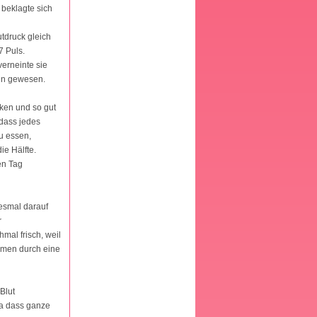
 beklagte sich
utdruck gleich
7 Puls.
verneinte sie
tin gewesen.
nken und so gut
 dass jedes
zu essen,
ie Hälfte.
en Tag
iesmal darauf
r
hmal frisch, weil
ommen durch eine
Blut
 da dass ganze