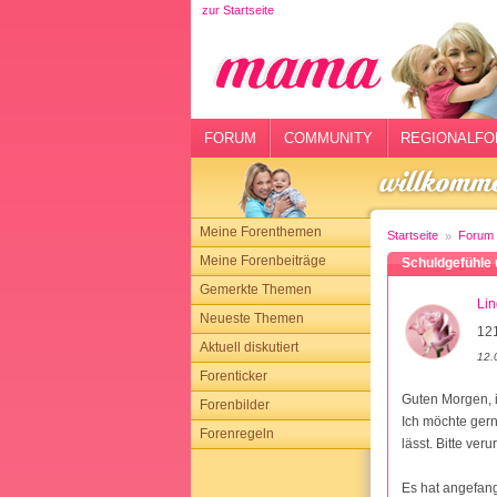
zur Startseite
rtseite
rum
mmunity
FORUM
COMMUNITY
REGIONALFO
gionalforen
ohmarkt
Meine Forenthemen
Startseite
Forum
ysitter
Meine Forenbeiträge
Schuldgefühle 
Gemerkte Themen
tgeber
Li
Neueste Themen
121
n
Aktuell diskutiert
12.
Forenticker
opping
Guten Morgen, i
Forenbilder
Ich möchte gern
Forenregeln
sloggen
lässt. Bitte veru
Es hat angefan