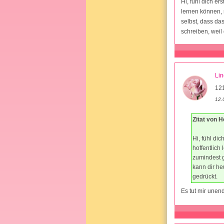
Hi, fühl dich er
lernen können, 
selbst, dass das
schreiben, weil 
Li
121
12.
Zitat von H
Hi, fühl di
hoffentlich
zumindest g
kann dir he
gedrückt.
Es tut mir unend