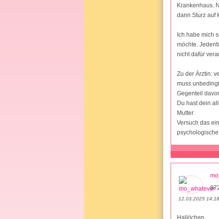
Krankenhaus. N
dann Sturz auf 
Ich habe mich s
möchte. Jedenfa
nicht dafür vera
Zu der Ärztin: 
muss unbedingt 
Gegenteil davon
Du hast dein al
Mutter.
Versuch das ein
psychologische 
mo
972
12.03.2025 14:1
Hallöchen,