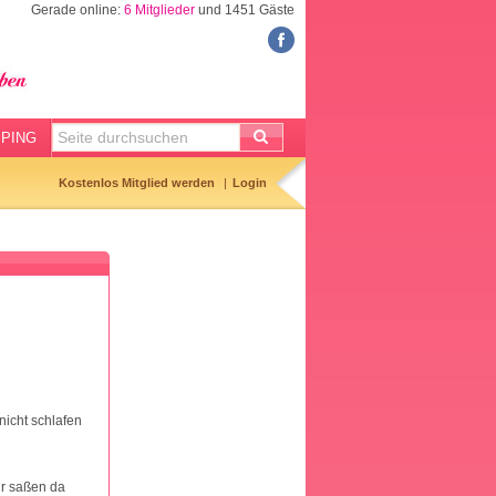
Gerade online:
6 Mitglieder
und 1451 Gäste
FORUM
Meine Forenthemen
Meine Forenbeiträge
PING
Gemerkte Themen
Kostenlos Mitglied werden
Login
Neueste Themen
Aktuell diskutiert
Forenticker
Forenbilder
Forenregeln
nicht schlafen
ir saßen da