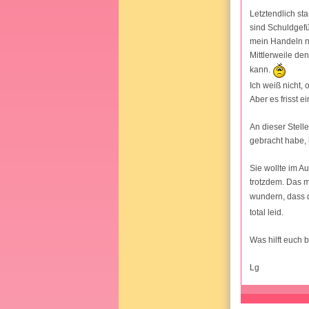
Letztendlich st
sind Schuldgefü
mein Handeln n
Mittlerweile den
kann.
Ich weiß nicht, 
Aber es frisst 
An dieser Stell
gebracht habe, 
Sie wollte im A
trotzdem. Das 
wundern, dass 
total leid.
Was hilft euch 
Lg