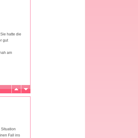
Sie hatte die
r gut
 nah am
 Situation
inen Fall ins