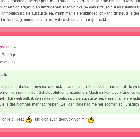
st mal unbekannterweise gedrückt. Trauer ist ein Prozess, der nie endet, du wirst abe
mit den Schuldgefühlen umzugehen. Mach dir keine vorwürfe, so gut es zumindest 
 unmöglich ist, sie auszustellen, wenn man sie empfindet. Ich kann dir heute leider 
der Todestag meiner Tochter ist. Fühl dich einfach nur gedrückt.
nda3006
 Beiträge
03.2025 11:55
eati:
ch erst mal unbekannterweise gedrückt. Trauer ist ein Prozess, der nie endet, du wirs
 lernen können, mit den Schuldgefühlen umzugehen. Mach dir keine vorwürfe, so gu
eht. Ich weiß selbst, dass das unmöglich ist, sie auszustellen, wenn man sie empfin
ute leider nicht viel mehr schreiben, weil der Todestag meiner Tochter ist. Fühl dich
lich leid, Heati
Fühl dich auch gedrückt von mir