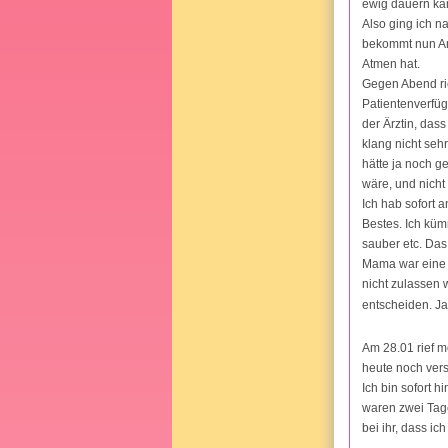
ewig dauern kan
Also ging ich n
bekommt nun An
Atmen hat.
Gegen Abend ri
Patientenverfüg
der Ärztin, das
klang nicht seh
hätte ja noch g
wäre, und nicht 
Ich hab sofort 
Bestes. Ich küm
sauber etc. Das 
Mama war eine s
nicht zulassen w
entscheiden. Ja,
Am 28.01 rief m
heute noch vers
Ich bin sofort h
waren zwei Tage
bei ihr, dass ic