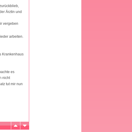
zurückblieb,
der Ärztin und
mir vergeben
ieder arbeiten.
ins Krankenhaus
 machte es
 nicht
atz tut mir nun