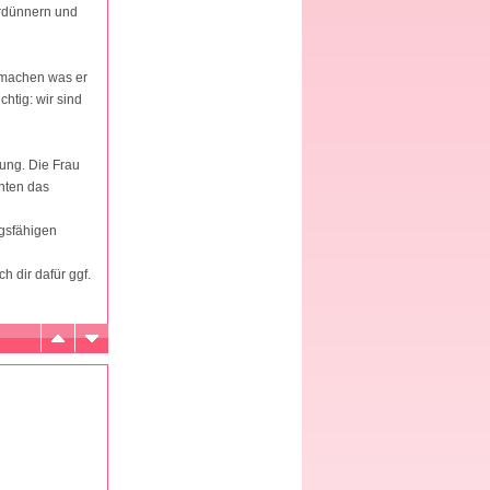
erdünnern und
h machen was er
htig: wir sind
rung. Die Frau
nten das
ngsfähigen
 dir dafür ggf.