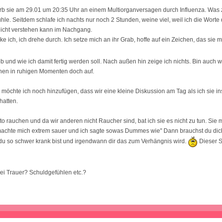
arb sie am 29.01 um 20:35 Uhr an einem Multiorganversagen durch Influenza. Was 
hle. Seitdem schlafe ich nachts nur noch 2 Stunden, weine viel, weil ich die Worte 
icht verstehen kann im Nachgang.
ke ich, ich drehe durch. Ich setze mich an ihr Grab, hoffe auf ein Zeichen, das sie 
ob und wie ich damit fertig werden soll. Nach außen hin zeige ich nichts. Bin auch w
einen in ruhigen Momenten doch auf.
e möchte ich noch hinzufügen, dass wir eine kleine Diskussion am Tag als ich sie 
hatten.
uto rauchen und da wir anderen nicht Raucher sind, bat ich sie es nicht zu tun. Sie
machte mich extrem sauer und ich sagte sowas Dummes wie" Dann brauchst du dich
du so schwer krank bist und irgendwann dir das zum Verhängnis wird.
Dieser S
bei Trauer? Schuldgefühlen etc.?