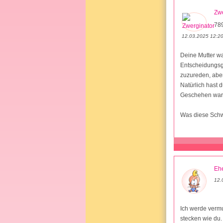
Zwe
78
12.03.2025 12:2
Deine Mutter wa
Entscheidungsge
zuzureden, aber
Natürlich hast 
Geschehen war. 
Was diese Schw
Ehe
12.
Ich werde vermu
stecken wie du. 