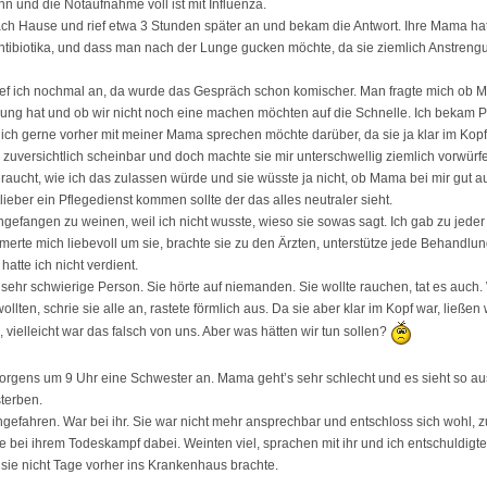
n und die Notaufnahme voll ist mit Influenza.
ach Hause und rief etwa 3 Stunden später an und bekam die Antwort. Ihre Mama hat
tibiotika, und dass man nach der Lunge gucken möchte, da sie ziemlich Anstren
ef ich nochmal an, da wurde das Gespräch schon komischer. Man fragte mich ob 
ung hat und ob wir nicht noch eine machen möchten auf die Schnelle. Ich bekam 
s ich gerne vorher mit meiner Mama sprechen möchte darüber, da sie ja klar im Kopf i
r zuversichtlich scheinbar und doch machte sie mir unterschwellig ziemlich vorwü
eraucht, wie ich das zulassen würde und sie wüsste ja nicht, ob Mama bei mir gut 
lieber ein Pflegedienst kommen sollte der das alles neutraler sieht.
angefangen zu weinen, weil ich nicht wusste, wieso sie sowas sagt. Ich gab zu jeder
merte mich liebevoll um sie, brachte sie zu den Ärzten, unterstütze jede Behandlu
hatte ich nicht verdient.
ehr schwierige Person. Sie hörte auf niemanden. Sie wollte rauchen, tat es auch.
ollten, schrie sie alle an, rastete förmlich aus. Da sie aber klar im Kopf war, ließen 
 vielleicht war das falsch von uns. Aber was hätten wir tun sollen?
orgens um 9 Uhr eine Schwester an. Mama geht’s sehr schlecht und es sieht so aus
terben.
ingefahren. War bei ihr. Sie war nicht mehr ansprechbar und entschloss sich wohl, z
 bei ihrem Todeskampf dabei. Weinten viel, sprachen mit ihr und ich entschuldig
h sie nicht Tage vorher ins Krankenhaus brachte.