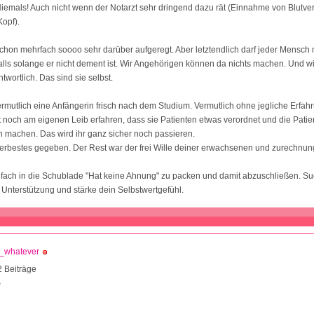
iemals! Auch nicht wenn der Notarzt sehr dringend dazu rät (Einnahme von Blutv
Kopf).
chon mehrfach soooo sehr darüber aufgeregt. Aber letztendlich darf jeder Mensc
lls solange er nicht dement ist. Wir Angehörigen können da nichts machen. Und wic
ntwortlich. Das sind sie selbst.
vermutlich eine Anfängerin frisch nach dem Studium. Vermutlich ohne jegliche Erfah
noch am eigenen Leib erfahren, dass sie Patienten etwas verordnet und die Patie
 machen. Das wird ihr ganz sicher noch passieren.
lerbestes gegeben. Der Rest war der frei Wille deiner erwachsenen und zurechnu
fach in die Schublade "Hat keine Ahnung" zu packen und damit abzuschließen. Such
Unterstützung und stärke dein Selbstwertgefühl.
_whatever
 Beiträge
8