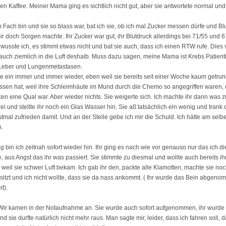
en Kaffee. Meiner Mama ging es sichtlich nicht gut, aber sie antwortete normal und
 Fach bin und sie so blass war, bat ich sie, ob ich mal Zucker messen dürfe und Bl
ir doch Sorgen machte. Ihr Zucker war gut, ihr Blutdruck allerdings bei 71/55 und 6
usste ich, es stimmt etwas nicht und bat sie auch, dass ich einen RTW rufe. Dies 
 auch ziemlich in die Luft deshalb. Muss dazu sagen, meine Mama ist Krebs Patien
Leber und Lungenmetastasen.
sie ein immer und immer wieder, eben weil sie bereits seit einer Woche kaum getru
ssen hat, weil ihre Schleimhäute im Mund durch die Chemo so angegriffen waren,
ken eine Qual war. Aber wieder nichts. Sie weigerte sich. Ich machte ihr dann was 
i und stellte ihr noch ein Glas Wasser hin. Sie aß tatsächlich ein wenig und trank d
stmal zufrieden damit. Und an der Stelle gebe ich mir die Schuld. Ich hätte am selb
n.
 bin ich zeitnah sofort wieder hin. Ihr ging es nach wie vor genauso nur das ich d
 aus Angst das ihr was passiert. Sie stimmte zu diesmal und wollte auch bereits ih
 weil sie schwer Luft bekam. Ich gab ihr den, packte alle Klamotten, machte sie noc
l sitzt und ich nicht wollte, dass sie da nass ankommt. ( Ihr wurde das Bein abgen
t).
Wir kamen in der Notaufnahme an. Sie wurde auch sofort aufgenommen, ihr wurde 
sie durfte natürlich nicht mehr raus. Man sagte mir, leider, dass ich fahren soll,