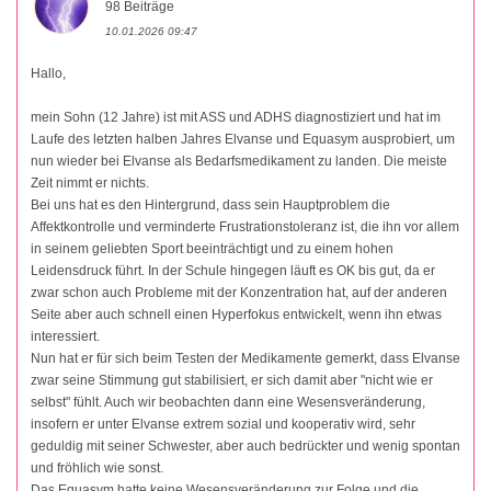
98 Beiträge
10.01.2026 09:47
Hallo,
mein Sohn (12 Jahre) ist mit ASS und ADHS diagnostiziert und hat im
Laufe des letzten halben Jahres Elvanse und Equasym ausprobiert, um
nun wieder bei Elvanse als Bedarfsmedikament zu landen. Die meiste
Zeit nimmt er nichts.
Bei uns hat es den Hintergrund, dass sein Hauptproblem die
Affektkontrolle und verminderte Frustrationstoleranz ist, die ihn vor allem
in seinem geliebten Sport beeinträchtigt und zu einem hohen
Leidensdruck führt. In der Schule hingegen läuft es OK bis gut, da er
zwar schon auch Probleme mit der Konzentration hat, auf der anderen
Seite aber auch schnell einen Hyperfokus entwickelt, wenn ihn etwas
interessiert.
Nun hat er für sich beim Testen der Medikamente gemerkt, dass Elvanse
zwar seine Stimmung gut stabilisiert, er sich damit aber "nicht wie er
selbst" fühlt. Auch wir beobachten dann eine Wesensveränderung,
insofern er unter Elvanse extrem sozial und kooperativ wird, sehr
geduldig mit seiner Schwester, aber auch bedrückter und wenig spontan
und fröhlich wie sonst.
Das Equasym hatte keine Wesensveränderung zur Folge und die