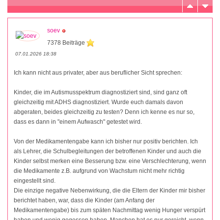
soev
7378 Beiträge
07.01.2026 18:38
Ich kann nicht aus privater, aber aus beruflicher Sicht sprechen:
Kinder, die im Autismusspektrum diagnostiziert sind, sind ganz oft
gleichzeitig mit ADHS diagnostiziert. Wurde euch damals davon
abgeraten, beides gleichzeitig zu testen? Denn ich kenne es nur so,
dass es dann in "einem Aufwasch" getestet wird.
Von der Medikamentengabe kann ich bisher nur positiv berichten. Ich
als Lehrer, die Schulbegleitungen der betroffenen Kinder und auch die
Kinder selbst merken eine Besserung bzw. eine Verschlechterung, wenn
die Medikamente z.B. aufgrund von Wachstum nicht mehr richtig
eingestellt sind.
Die einzige negative Nebenwirkung, die die Eltern der Kinder mir bisher
berichtet haben, war, dass die Kinder (am Anfang der
Medikamentengabe) bis zum späten Nachmittag wenig Hunger verspürt
haben und wenig gegessen haben. Manchen hat es nur gereicht, wenn