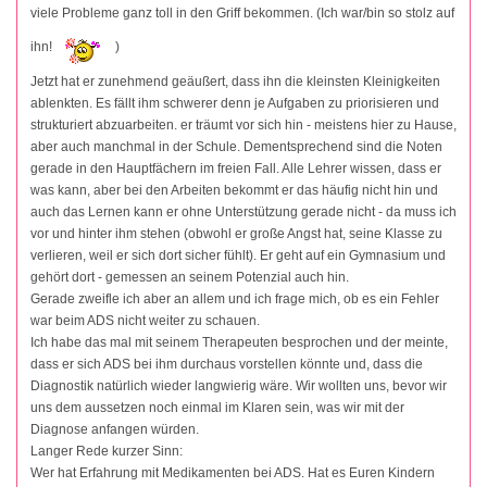
viele Probleme ganz toll in den Griff bekommen. (Ich war/bin so stolz auf
ihn!
)
Jetzt hat er zunehmend geäußert, dass ihn die kleinsten Kleinigkeiten
ablenkten. Es fällt ihm schwerer denn je Aufgaben zu priorisieren und
strukturiert abzuarbeiten. er träumt vor sich hin - meistens hier zu Hause,
aber auch manchmal in der Schule. Dementsprechend sind die Noten
gerade in den Hauptfächern im freien Fall. Alle Lehrer wissen, dass er
was kann, aber bei den Arbeiten bekommt er das häufig nicht hin und
auch das Lernen kann er ohne Unterstützung gerade nicht - da muss ich
vor und hinter ihm stehen (obwohl er große Angst hat, seine Klasse zu
verlieren, weil er sich dort sicher fühlt). Er geht auf ein Gymnasium und
gehört dort - gemessen an seinem Potenzial auch hin.
Gerade zweifle ich aber an allem und ich frage mich, ob es ein Fehler
war beim ADS nicht weiter zu schauen.
Ich habe das mal mit seinem Therapeuten besprochen und der meinte,
dass er sich ADS bei ihm durchaus vorstellen könnte und, dass die
Diagnostik natürlich wieder langwierig wäre. Wir wollten uns, bevor wir
uns dem aussetzen noch einmal im Klaren sein, was wir mit der
Diagnose anfangen würden.
Langer Rede kurzer Sinn:
Wer hat Erfahrung mit Medikamenten bei ADS. Hat es Euren Kindern