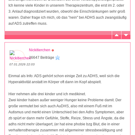
Ich kenne viele Kinder in unserem Therapiezentrum, die erst im 2. oder
3. Anlauf diagnostiziert wurden, obwohl die Einschränkungen sehr groß
waren. Daher frage ich mich, ob das "nein" bei ADHS auch zwangsläufig
auf ADS zutreffen muss.
Nickitierchen
26647 Beiträge
07.01.2026 22:03
Einmal als Info: ADS gehört schon einige Zeit zu ADHS, weil sich die
Hyperaktivität anstatt im Körper oft dann im Kopf abspielt.
Hier nehmen alle drei kinder und ich medikinet.
Zwei kinder haben außer weniger Hunger keine Probleme damit. Der
große vermutet bei sich auch AuDHS, also mit einem Fuß mit im
Autismus und merkt einen Unterschied bei den Adhs Symptomen, aber
zb spürt er dann mehr Gefühle, Stoffe, Reize, Stress und Ängste, da die
adhs nicht mehr überlagert, (er hat eine phobie bzg Blut, die in einer
verhaltenstherapie zusammen mit allgemeiner stressbewältigung und