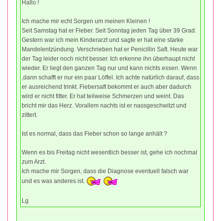
Hallo !
Ich mache mir echt Sorgen um meinen Kleinen !
Seit Samstag hat er Fieber. Seit Sonntag jeden Tag über 39 Grad.
Gestern war ich mein Kinderarzt und sagte er hat eine starke
Mandelentzündung. Verschrieben hat er Penicillin Saft. Heute war
der Tag leider noch nicht besser. Ich erkenne ihn überhaupt nicht
wieder. Er liegt den ganzen Tag nur und kann nichts essen. Wenn
,dann schafft er nur ein paar Löffel. Ich achte natürlich darauf, dass
er ausreichend trinkt. Fiebersaft bekommt er auch aber dadurch
wird er nicht fitter. Er hat teilweise Schmerzen und weint. Das
bricht mir das Herz. Vorallem nachts ist er nassgeschwitzt und
zittert.
Ist es normal, dass das Fieber schon so lange anhält ?
Wenn es bis Freitag nicht wesentlich besser ist, gehe ich nochmal
zum Arzt.
Ich mache mir Sorgen, dass die Diagnose eventuell falsch war
und es was anderes ist.
Lg