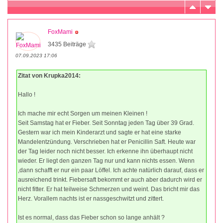
FoxMami
3435 Beiträge
07.09.2023 17:06
Zitat von Krupka2014:
Hallo !
Ich mache mir echt Sorgen um meinen Kleinen !
Seit Samstag hat er Fieber. Seit Sonntag jeden Tag über 39 Grad.
Gestern war ich mein Kinderarzt und sagte er hat eine starke
Mandelentzündung. Verschrieben hat er Penicillin Saft. Heute war
der Tag leider noch nicht besser. Ich erkenne ihn überhaupt nicht
wieder. Er liegt den ganzen Tag nur und kann nichts essen. Wenn
,dann schafft er nur ein paar Löffel. Ich achte natürlich darauf, dass er
ausreichend trinkt. Fiebersaft bekommt er auch aber dadurch wird er
nicht fitter. Er hat teilweise Schmerzen und weint. Das bricht mir das
Herz. Vorallem nachts ist er nassgeschwitzt und zittert.
Ist es normal, dass das Fieber schon so lange anhält ?