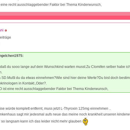
t eine recht ausschlaggebender Faktor bei Thema Kinderwunsch,
ni
eiträge
4
Engelchen1975:
d daß du sooo lange auf dein Wunschkind warten musst.Zu Clomifen selber habe ic
n.
SD.Mußt du da etwas einnehmen?Wie sind hier deine Werte?Du bist doch bestim
krinologen in Kontakt.,Oder?.
D ist eine recht ausschlaggebender Faktor bei Thema Kinderwunsch,
se würde komplett entfernt, muss jetzt L-Thyroxin 125mg einnehmen ..
ankenhaus sagt mir jedesmal aufs neue das meine noch krankheit unseren kinderw
r so langsam kann ich das leider nicht mehr glauben