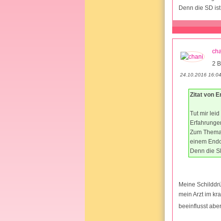
Denn die SD is
cha
2 B
24.10.2016 16:0
Zitat von 
Tut mir lei
Erfahrunge
Zum Thema 
einem Endo
Denn die S
Meine Schilddrü
mein Arzt im kr
beeinflusst abe