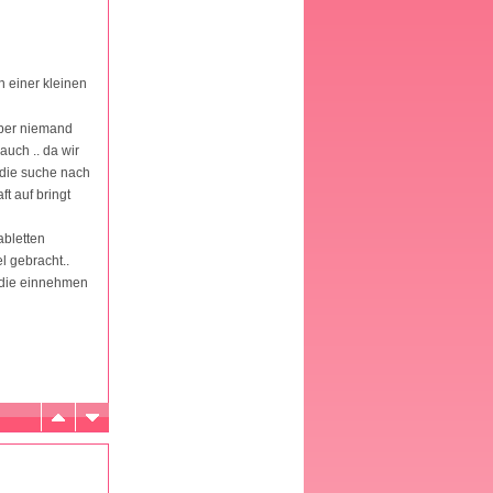
n einer kleinen
 aber niemand
auch .. da wir
f die suche nach
ft auf bringt
abletten
l gebracht..
r die einnehmen