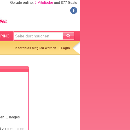
Gerade online:
9 Mitglieder
und 877 Gäste
FORUM
Meine Forenthemen
Meine Forenbeiträge
PING
Gemerkte Themen
Kostenlos Mitglied werden
Login
Neueste Themen
Aktuell diskutiert
Forenticker
Forenbilder
Forenregeln
en. 1 langes
ind zu bekommen