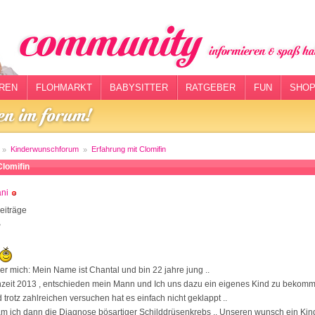
REN
FLOHMARKT
BABYSITTER
RATGEBER
FUN
SHOP
Kinderwunschforum
Erfahrung mit Clomifin
Clomifin
ni
eiträge
8
er mich: Mein Name ist Chantal und bin 22 jahre jung ..
zeit 2013 , entschieden mein Mann und Ich uns dazu ein eigenes Kind zu bekomm
 trotz zahlreichen versuchen hat es einfach nicht geklappt ..
am ich dann die Diagnose bösartiger Schilddrüsenkrebs .. Unseren wunsch ein K