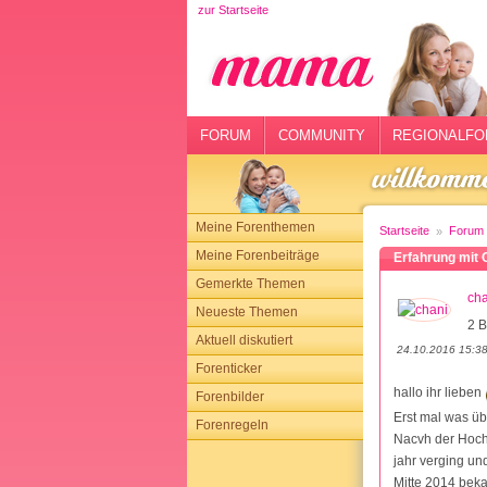
zur Startseite
rtseite
rum
mmunity
FORUM
COMMUNITY
REGIONALFO
gionalforen
ohmarkt
Meine Forenthemen
Startseite
Forum
ysitter
Meine Forenbeiträge
Erfahrung mit 
Gemerkte Themen
tgeber
cha
Neueste Themen
2 B
n
Aktuell diskutiert
24.10.2016 15:3
Forenticker
opping
hallo ihr lieben
Forenbilder
Erst mal was üb
Forenregeln
sloggen
Nacvh der Hoch
jahr verging und
Mitte 2014 bek