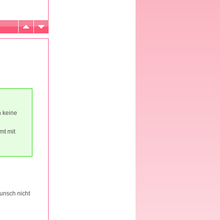
h keine
mt mit
unsch nicht