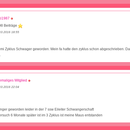
xi1987
98 Beiträge
10.2016 18:55
lomi Zyklus Schwager geworden. Mein fa hatte den zyklus schon abgeschrieben. D
.
maliges Mitglied
10.2016 22:04
nger geworden leider in der 7 ssw Eileiter Schwangerschaft
rsuch 6 Monate später ist im 3 Zyklus ist meine Maus entstanden