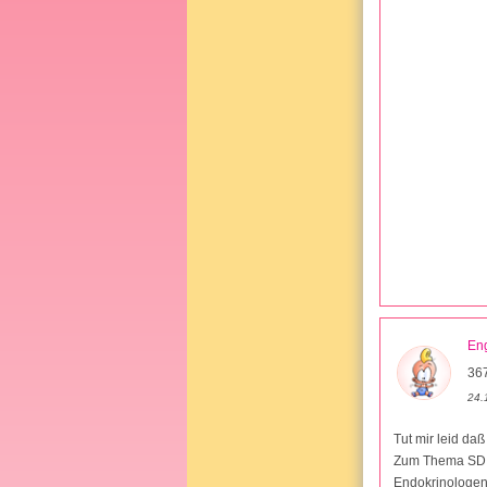
En
36
24.
Tut mir leid da
Zum Thema SD.M
Endokrinologen 