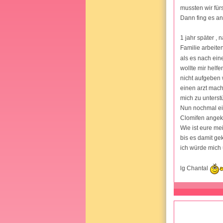
mussten wir fürs
Dann fing es an
1 jahr später ,
Familie arbeite
als es nach ein
wollte mir helf
nicht aufgeben w
einen arzt mache
mich zu unterstü
Nun nochmal ein 
Clomifen angeko
Wie ist eure me
bis es damit ge
ich würde mich 
lg Chantal