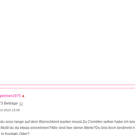
gelchen1975
73 Beiträge
10.2016 15:56
ß du sooo lange auf dein Wunschkind warten musst.Zu Clomifen selber habe ich ke
ußt du da etwas einnehmen?Wie sind hier deine Werte?Du bist doch bestimmt m
in Kontakt.,Oder?.