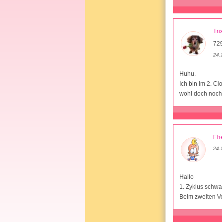
Tri
72
24.
Huhu.
Ich bin im 2. C
wohl doch noch
Ehe
24.
Hallo
1. Zyklus schwa
Beim zweiten Ve