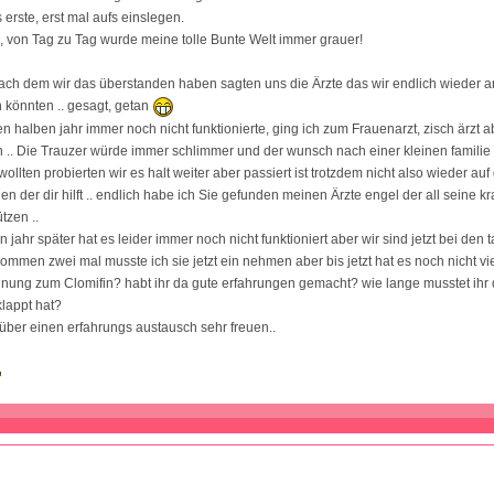
 erste, erst mal aufs einslegen.
, von Tag zu Tag wurde meine tolle Bunte Welt immer grauer!
 nach dem wir das überstanden haben sagten uns die Ärzte das wir endlich wieder a
n könnten .. gesagt, getan
en halben jahr immer noch nicht funktionierte, ging ich zum Frauenarzt, zisch ärzt
en .. Die Trauzer würde immer schlimmer und der wunsch nach einer kleinen familie 
ollten probierten wir es halt weiter aber passiert ist trotzdem nicht also wieder au
n der dir hilft .. endlich habe ich Sie gefunden meinen Ärzte engel der all seine kra
tzen ..
jahr später hat es leider immer noch nicht funktioniert aber wir sind jetzt bei den t
mmen zwei mal musste ich sie jetzt ein nehmen aber bis jetzt hat es noch nicht vie
inung zum Clomifin? habt ihr da gute erfahrungen gemacht? wie lange musstet ih
klappt hat?
über einen erfahrungs austausch sehr freuen..