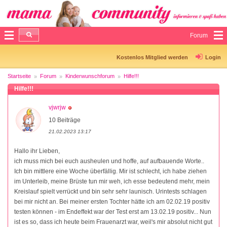
Forum
Kostenlos Mitglied werden
Login
Startseite
Forum
Kinderwunschforum
Hilfe!!!
Hilfe!!!
vjwrjw
10 Beiträge
21.02.2023 13:17
Hallo ihr Lieben,
ich muss mich bei euch ausheulen und hoffe, auf aufbauende Worte..
Ich bin mittlere eine Woche überfällig. Mir ist schlecht, ich habe ziehen
im Unterleib, meine Brüste tun mir weh, ich esse bedeutend mehr, mein
Kreislauf spielt verrückt und bin sehr sehr launisch. Urintests schlagen
bei mir nicht an. Bei meiner ersten Tochter hätte ich am 02.02.19 positiv
testen können - im Endeffekt war der Test erst am 13.02.19 positiv... Nun
ist es so, dass ich heute beim Frauenarzt war, weil's mir absolut nicht gut