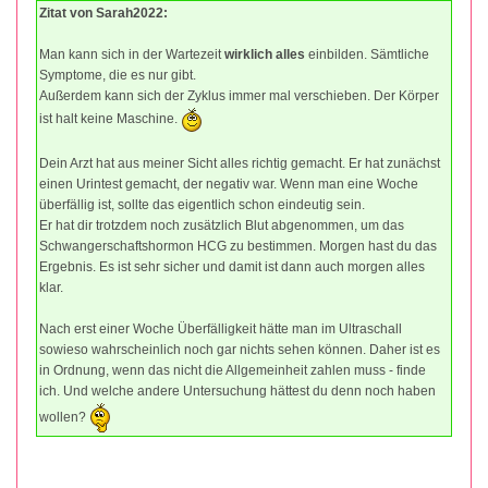
Zitat von Sarah2022:
Man kann sich in der Wartezeit
wirklich alles
einbilden. Sämtliche
Symptome, die es nur gibt.
Außerdem kann sich der Zyklus immer mal verschieben. Der Körper
ist halt keine Maschine.
Dein Arzt hat aus meiner Sicht alles richtig gemacht. Er hat zunächst
einen Urintest gemacht, der negativ war. Wenn man eine Woche
überfällig ist, sollte das eigentlich schon eindeutig sein.
Er hat dir trotzdem noch zusätzlich Blut abgenommen, um das
Schwangerschaftshormon HCG zu bestimmen. Morgen hast du das
Ergebnis. Es ist sehr sicher und damit ist dann auch morgen alles
klar.
Nach erst einer Woche Überfälligkeit hätte man im Ultraschall
sowieso wahrscheinlich noch gar nichts sehen können. Daher ist es
in Ordnung, wenn das nicht die Allgemeinheit zahlen muss - finde
ich. Und welche andere Untersuchung hättest du denn noch haben
wollen?