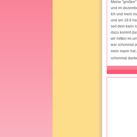
Meine "großen" 
und im dezembe
Ich und mein ma
und am 18.6 ha
seit dem kann i
dazu kommt das
wir mitten im u
war schonmal je
mein mann hat z
schonmal dank