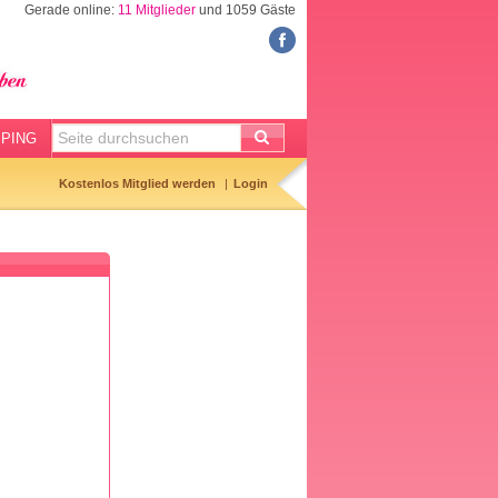
Gerade online:
11 Mitglieder
und 1059 Gäste
FORUM
Meine Forenthemen
Meine Forenbeiträge
PING
Gemerkte Themen
Kostenlos Mitglied werden
Login
Neueste Themen
Aktuell diskutiert
Forenticker
Forenbilder
Forenregeln