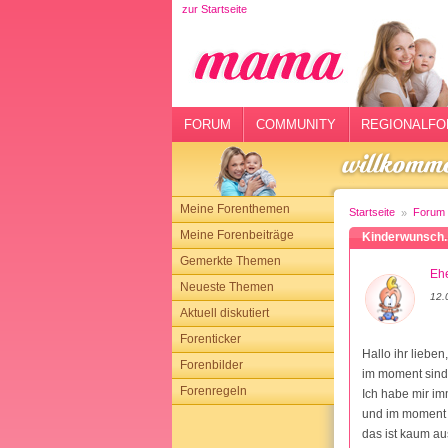
zur Startseite
rtseite
rum
mmunity
FORUM
COMMUNITY
REGIONALFO
gionalforen
ohmarkt
Meine Forenthemen
Startseite
Forum
ysitter
Meine Forenbeiträge
Kinderwunsch.
Gemerkte Themen
tgeber
Ehe
Neueste Themen
12.
n
Aktuell diskutiert
Forenticker
opping
Hallo ihr lieben,
Forenbilder
im moment sind 
Forenregeln
sloggen
Ich habe mir i
und im moment 
das ist kaum au