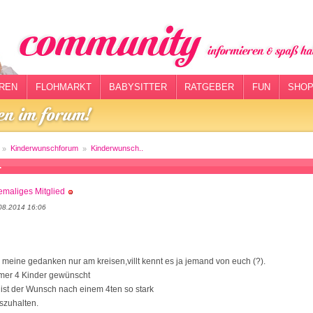
REN
FLOHMARKT
BABYSITTER
RATGEBER
FUN
SHOP
Kinderwunschforum
Kinderwunsch..
.
maliges Mitglied
08.2014 16:06
meine gedanken nur am kreisen,villt kennt es ja jemand von euch (?).
mmer 4 Kinder gewünscht
ist der Wunsch nach einem 4ten so stark
szuhalten.