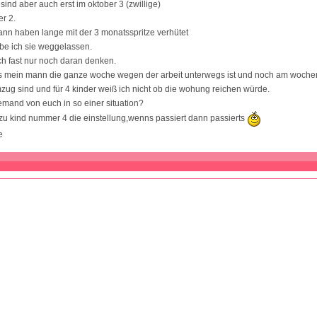
sind aber auch erst im oktober 3 (zwillige)
r 2.
nn haben lange mit der 3 monatsspritze verhütet
be ich sie weggelassen.
ch fast nur noch daran denken.
 mein mann die ganze woche wegen der arbeit unterwegs ist und noch am woch
mzug sind und für 4 kinder weiß ich nicht ob die wohung reichen würde.
mand von euch in so einer situation?
u kind nummer 4 die einstellung,wenns passiert dann passierts
e