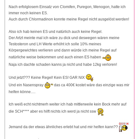
Nach erfolglosem Einsatz von Clomifen, Puregon, Menogon, hatte ich
immer noch keinen ES.
Auch durch Chlormadinon konnte meine Regel nicht ausgelöst werden!
Also ich hab keinen ES und natürlich auch keine Regel.
Der Artzt meinte mal ich wäre zu dick und deswegen wären meine
Testosteron und LH Werte erhöht ich solle 10% meines
Körpergewichtes verlieren und dann würde ich meine Regel auf
natürliche weise bekommen und auch einen ES haben
Naja ich dachte schaden kanns ja nicht und habe 12kg verloren!
Und jetzt??? Keine Regel! Kein ES! GAR NIX
Und ein Nasenspray
das ca 400€ kostet wäre das einzige was mir
helfen könne.....
Ich weiß echt nichtmerh weiter ich hab mittlerweile kein Bock mehr auf
die SCH**** aber es hilft nichts ich werd ja nicht ssw
Jemand da der etwas ähnliches erlebt hat und mir helfen kann??