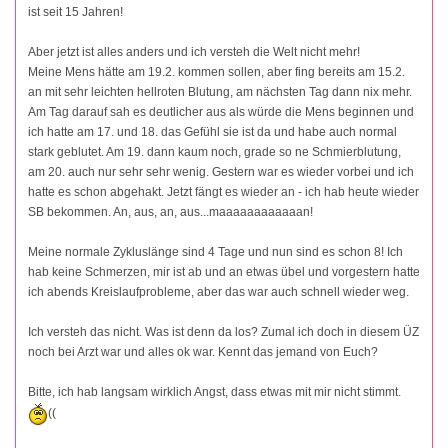
ist seit 15 Jahren!
Aber jetzt ist alles anders und ich versteh die Welt nicht mehr!
Meine Mens hätte am 19.2. kommen sollen, aber fing bereits am 15.2.
an mit sehr leichten hellroten Blutung, am nächsten Tag dann nix mehr.
Am Tag darauf sah es deutlicher aus als würde die Mens beginnen und
ich hatte am 17. und 18. das Gefühl sie ist da und habe auch normal
stark geblutet. Am 19. dann kaum noch, grade so ne Schmierblutung,
am 20. auch nur sehr sehr wenig. Gestern war es wieder vorbei und ich
hatte es schon abgehakt. Jetzt fängt es wieder an - ich hab heute wieder
SB bekommen. An, aus, an, aus...maaaaaaaaaaaan!
Meine normale Zykluslänge sind 4 Tage und nun sind es schon 8! Ich
hab keine Schmerzen, mir ist ab und an etwas übel und vorgestern hatte
ich abends Kreislaufprobleme, aber das war auch schnell wieder weg.
Ich versteh das nicht. Was ist denn da los? Zumal ich doch in diesem ÜZ
noch bei Arzt war und alles ok war. Kennt das jemand von Euch?
Bitte, ich hab langsam wirklich Angst, dass etwas mit mir nicht stimmt.
((