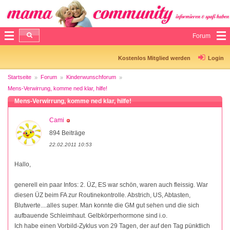
Forum
Kostenlos Mitglied werden
Login
Startseite
Forum
Kinderwunschforum
Mens-Verwirrung, komme ned klar, hilfe!
Mens-Verwirrung, komme ned klar, hilfe!
Cami
894 Beiträge
22.02.2011 10:53
Hallo,
generell ein paar Infos: 2. ÜZ, ES war schön, waren auch fleissig. War
diesen ÜZ beim FA zur Routinekontrolle. Abstrich, US, Abtasten,
Blutwerte....alles super. Man konnte die GM gut sehen und die sich
aufbauende Schleimhaut. Gelbkörperhormone sind i.o.
Ich habe einen Vorbild-Zyklus von 29 Tagen, der auf den Tag pünktlich