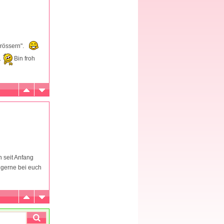
grössern".
.
Bin froh
n seit Anfang
 gerne bei euch