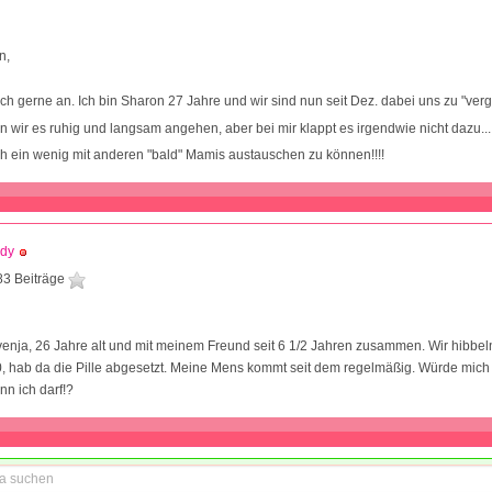
n,
ich gerne an. Ich bin Sharon 27 Jahre und wir sind nun seit Dez. dabei uns zu "ver
en wir es ruhig und langsam angehen, aber bei mir klappt es irgendwie nicht dazu...
h ein wenig mit anderen "bald" Mamis austauschen zu können!!!!
ddy
83 Beiträge
Svenja, 26 Jahre alt und mit meinem Freund seit 6 1/2 Jahren zusammen. Wir hibbel
 hab da die Pille abgesetzt. Meine Mens kommt seit dem regelmäßig. Würde mich
n ich darf!?