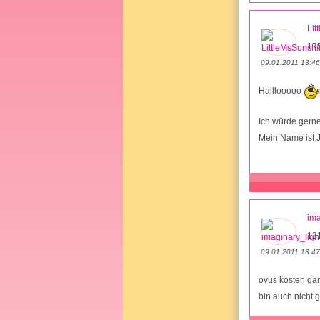
Li
17
09.01.2011 13:46
Halllooooo
Ich würde gerne 
Mein Name ist J
ima
12
09.01.2011 13:47
ovus kosten gar
bin auch nicht 