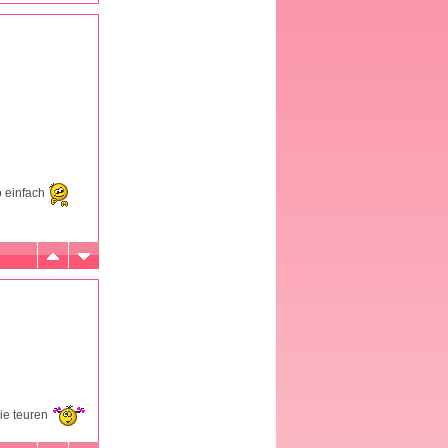
o einfach
die teuren