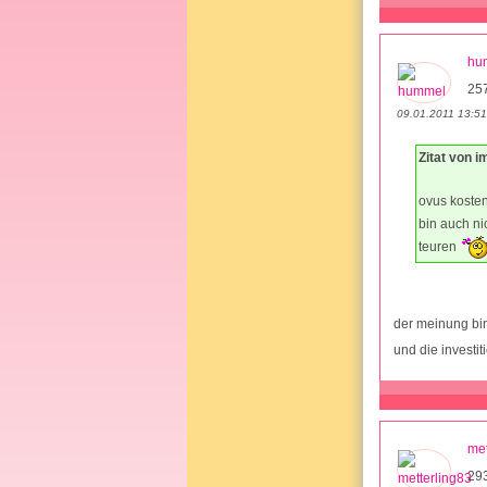
hu
25
09.01.2011 13:51
Zitat von i
ovus kosten
bin auch ni
teuren
der meinung bi
und die investit
met
293