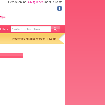
Gerade online:
4 Mitglieder
und 987 Gäste
FORUM
Meine Forenthemen
Meine Forenbeiträge
PING
Gemerkte Themen
Kostenlos Mitglied werden
Login
Neueste Themen
Aktuell diskutiert
Forenticker
Forenbilder
Forenregeln