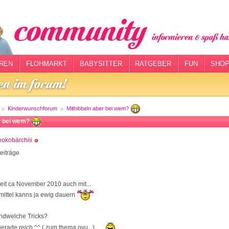
REN
FLOHMARKT
BABYSITTER
RATGEBER
FUN
SHOP
Kinderwunschforum
Mithibbeln aber bei wem?
r bei wem?
okobärchiii
eiträge
seit ca November 2010 auch mit...
mittel kanns ja ewig dauern
endwelche Tricks?
 gerade reich ^^ ( zum thema ovu.. )