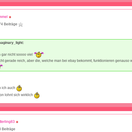
mmel
74 Beiträge
maginary_light:
 gar nicht soooo viel
cht gerade reich, aber die, welche man bei ebay bekommt, funktionieren genauso w
n ich auch
ion lohnt sich wirklich
terling83
 Beiträge