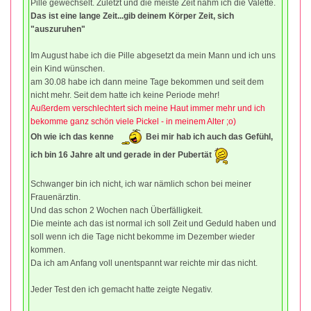
Pille gewechselt. Zuletzt und die meiste Zeit nahm ich die Valette.
Das ist eine lange Zeit...gib deinem Körper Zeit, sich
"auszuruhen"
Im August habe ich die Pille abgesetzt da mein Mann und ich uns
ein Kind wünschen.
am 30.08 habe ich dann meine Tage bekommen und seit dem
nicht mehr. Seit dem hatte ich keine Periode mehr!
Außerdem verschlechtert sich meine Haut immer mehr und ich
bekomme ganz schön viele Pickel - in meinem Alter ;o)
Oh wie ich das kenne
Bei mir hab ich auch das Gefühl,
ich bin 16 Jahre alt und gerade in der Pubertät
Schwanger bin ich nicht, ich war nämlich schon bei meiner
Frauenärztin.
Und das schon 2 Wochen nach Überfälligkeit.
Die meinte ach das ist normal ich soll Zeit und Geduld haben und
soll wenn ich die Tage nicht bekomme im Dezember wieder
kommen.
Da ich am Anfang voll unentspannt war reichte mir das nicht.
Jeder Test den ich gemacht hatte zeigte Negativ.