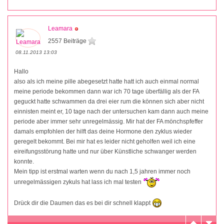
Leamara
2557 Beiträge
08.11.2013 13:03
Hallo
also als ich meine pille abegesetzt hatte hatt ich auch einmal normal
meine periode bekommen dann war ich 70 tage überfällig als der FA
geguckt hatte schwammen da drei eier rum die können sich aber nicht
einnisten meint er, 10 tage nach der untersuchen kam dann auch meine
periode aber immer sehr unregelmässig. Mir hat der FA mönchspfeffer
damals empfohlen der hilft das deine Hormone den zyklus wieder
geregelt bekommt. Bei mir hat es leider nicht geholfen weil ich eine
eireifungsstörung hatte und nur über Künstliche schwanger werden
konnte.
Mein tipp ist erstmal warten wenn du nach 1,5 jahren immer noch
unregelmässigen zykuls hat lass ich mal testen
Drück dir die Daumen das es bei dir schnell klappt