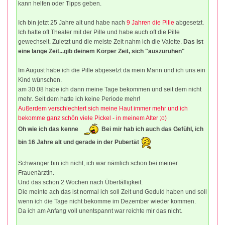
kann helfen oder Tipps geben.
Ich bin jetzt 25 Jahre alt und habe nach
9 Jahren die Pille
abgesetzt.
Ich hatte oft Theater mit der Pille und habe auch oft die Pille
gewechselt. Zuletzt und die meiste Zeit nahm ich die Valette.
Das ist
eine lange Zeit...gib deinem Körper Zeit, sich "auszuruhen"
Im August habe ich die Pille abgesetzt da mein Mann und ich uns ein
Kind wünschen.
am 30.08 habe ich dann meine Tage bekommen und seit dem nicht
mehr. Seit dem hatte ich keine Periode mehr!
Außerdem verschlechtert sich meine Haut immer mehr und ich
bekomme ganz schön viele Pickel - in meinem Alter ;o)
Oh wie ich das kenne
Bei mir hab ich auch das Gefühl, ich
bin 16 Jahre alt und gerade in der Pubertät
Schwanger bin ich nicht, ich war nämlich schon bei meiner
Frauenärztin.
Und das schon 2 Wochen nach Überfälligkeit.
Die meinte ach das ist normal ich soll Zeit und Geduld haben und soll
wenn ich die Tage nicht bekomme im Dezember wieder kommen.
Da ich am Anfang voll unentspannt war reichte mir das nicht.