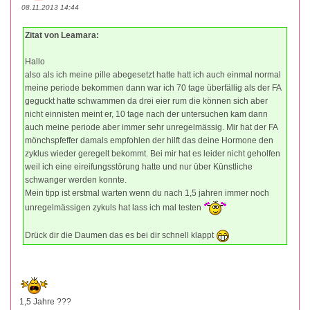
08.11.2013 14:44
Zitat von Leamara:
Hallo
also als ich meine pille abegesetzt hatte hatt ich auch einmal normal
meine periode bekommen dann war ich 70 tage überfällig als der FA
geguckt hatte schwammen da drei eier rum die können sich aber
nicht einnisten meint er, 10 tage nach der untersuchen kam dann
auch meine periode aber immer sehr unregelmässig. Mir hat der FA
mönchspfeffer damals empfohlen der hilft das deine Hormone den
zyklus wieder geregelt bekommt. Bei mir hat es leider nicht geholfen
weil ich eine eireifungsstörung hatte und nur über Künstliche
schwanger werden konnte.
Mein tipp ist erstmal warten wenn du nach 1,5 jahren immer noch
unregelmässigen zykuls hat lass ich mal testen
Drück dir die Daumen das es bei dir schnell klappt
1,5 Jahre ???