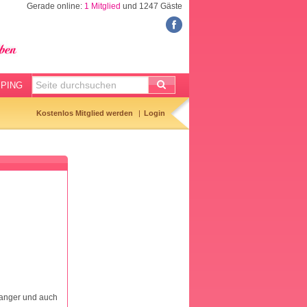
Gerade online:
1 Mitglied
und 1247 Gäste
FORUM
Meine Forenthemen
Meine Forenbeiträge
PING
Gemerkte Themen
Kostenlos Mitglied werden
Login
Neueste Themen
Aktuell diskutiert
Forenticker
Forenbilder
Forenregeln
wanger und auch