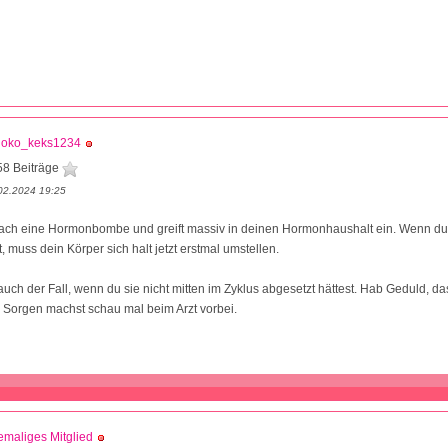
hoko_keks1234
58 Beiträge
02.2024 19:25
infach eine Hormonbombe und greift massiv in deinen Hormonhaushalt ein. Wenn du 
muss dein Körper sich halt jetzt erstmal umstellen.
uch der Fall, wenn du sie nicht mitten im Zyklus abgesetzt hättest. Hab Geduld, da
dir Sorgen machst schau mal beim Arzt vorbei.
maliges Mitglied