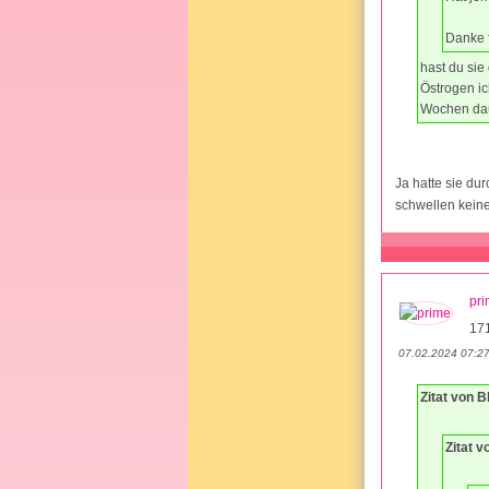
Danke f
hast du sie
Östrogen ic
Wochen daue
Ja hatte sie d
schwellen keine
pr
17
07.02.2024 07:2
Zitat von 
Zitat v