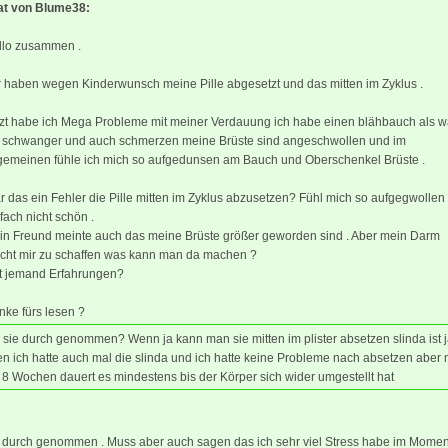
tat von Blume38:
llo zusammen .
r haben wegen Kinderwunsch meine Pille abgesetzt und das mitten im Zyklus .
tzt habe ich Mega Probleme mit meiner Verdauung ich habe einen blähbauch als w
h schwanger und auch schmerzen meine Brüste sind angeschwollen und im
lgemeinen fühle ich mich so aufgedunsen am Bauch und Oberschenkel Brüste .
 das ein Fehler die Pille mitten im Zyklus abzusetzen? Fühl mich so aufgegwollen
fach nicht schön .
in Freund meinte auch das meine Brüste größer geworden sind . Aber mein Darm
cht mir zu schaffen was kann man da machen ?
t jemand Erfahrungen?
ke fürs lesen ?
 sie durch genommen? Wenn ja kann man sie mitten im plister absetzen slinda ist 
n ich hatte auch mal die slinda und ich hatte keine Probleme nach absetzen aber
 8 Wochen dauert es mindestens bis der Körper sich wider umgestellt hat
e durch genommen . Muss aber auch sagen das ich sehr viel Stress habe im Momen