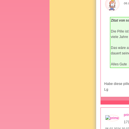
06.
Zitat von 
Die Pille i
viele Jahre
Das wäre ab
dauert sein
Alles Gute
Habe diese pil
Lg
pr
17
06.02.2024 20:3