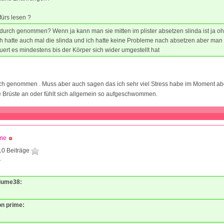
ürs lesen ?
 durch genommen? Wenn ja kann man sie mitten im plister absetzen slinda ist ja o
h hatte auch mal die slinda und ich hatte keine Probleme nach absetzen aber man 
rt es mindestens bis der Körper sich wider umgestellt hat
urch genommen . Muss aber auch sagen das ich sehr viel Stress habe im Moment a
 Brüste an oder fühlt sich allgemein so aufgeschwommen.
ime
10 Beiträge
7
Blume38:
on prime: