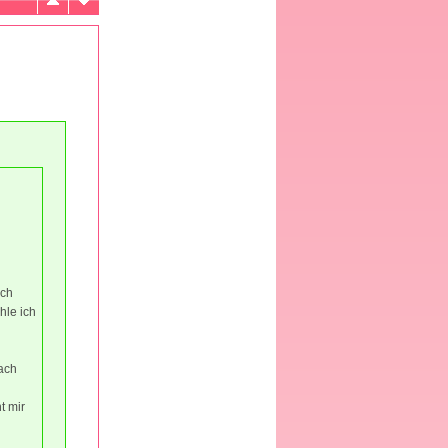
ich
hle ich
fach
t mir