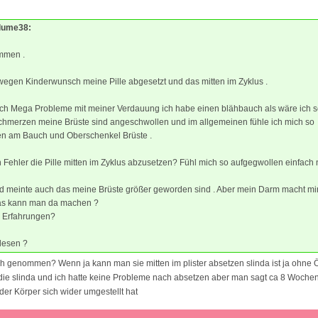
Blume38:
mmen .
egen Kinderwunsch meine Pille abgesetzt und das mitten im Zyklus .
 ich Mega Probleme mit meiner Verdauung ich habe einen blähbauch als wäre ich
chmerzen meine Brüste sind angeschwollen und im allgemeinen fühle ich mich so
n am Bauch und Oberschenkel Brüste .
 Fehler die Pille mitten im Zyklus abzusetzen? Fühl mich so aufgegwollen einfach 
d meinte auch das meine Brüste größer geworden sind . Aber mein Darm macht mi
as kann man da machen ?
 Erfahrungen?
lesen ?
ch genommen? Wenn ja kann man sie mitten im plister absetzen slinda ist ja ohne 
die slinda und ich hatte keine Probleme nach absetzen aber man sagt ca 8 Wochen
der Körper sich wider umgestellt hat