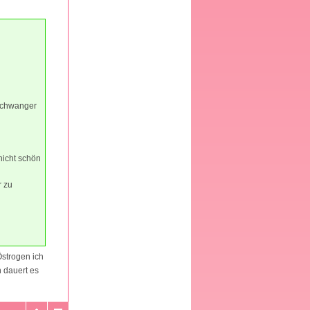
 schwanger
nicht schön
r zu
Östrogen ich
 dauert es