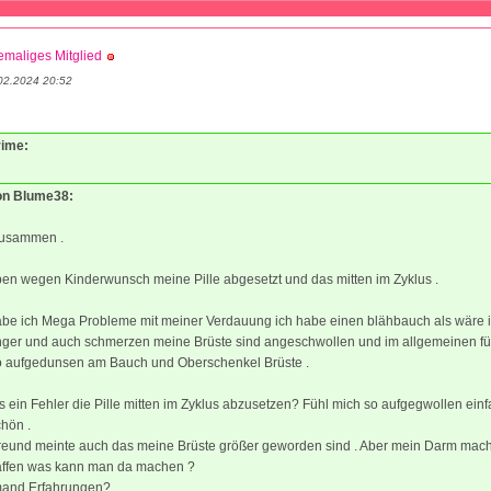
maliges Mitglied
02.2024 20:52
rime:
von Blume38:
zusammen .
en wegen Kinderwunsch meine Pille abgesetzt und das mitten im Zyklus .
habe ich Mega Probleme mit meiner Verdauung ich habe einen blähbauch als wäre 
ger und auch schmerzen meine Brüste sind angeschwollen und im allgemeinen fü
o aufgedunsen am Bauch und Oberschenkel Brüste .
 ein Fehler die Pille mitten im Zyklus abzusetzen? Fühl mich so aufgegwollen ein
chön .
reund meinte auch das meine Brüste größer geworden sind . Aber mein Darm mach
affen was kann man da machen ?
mand Erfahrungen?