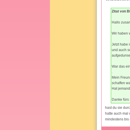
Zitat von 
Hallo zusa
Wir haben w
Jetzt habe
und auch s
aufgedunse
War das ein
.
Mein Freun
schaffen w
Hat jemand
Danke fürs 
hast du sie dur
hatte auch mal 
mindestens bis 