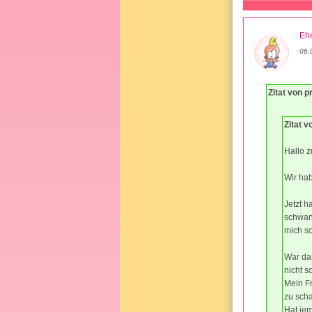
Ehe
06.
Zitat von p
Zitat 
Hallo 
Wir hab
Jetzt 
schwan
mich s
War das
nicht s
Mein F
zu sch
Hat je