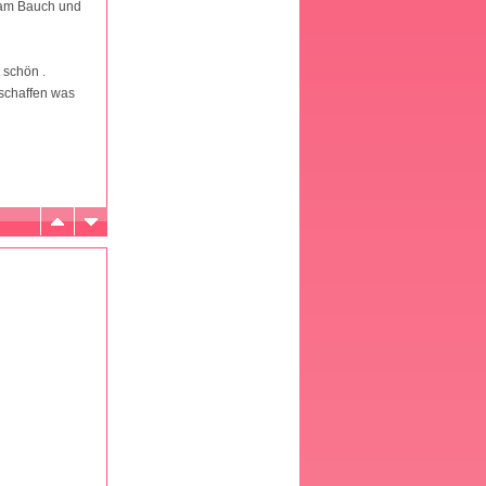
 am Bauch und
 schön .
schaffen was