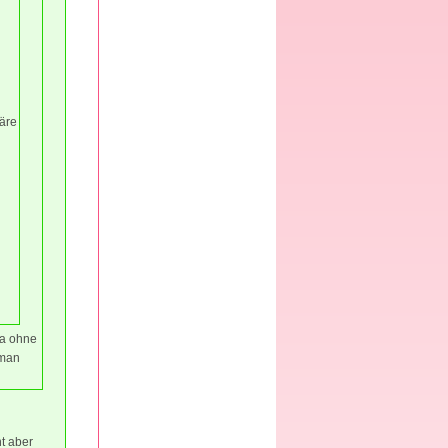
äre
ja ohne
 man
t aber