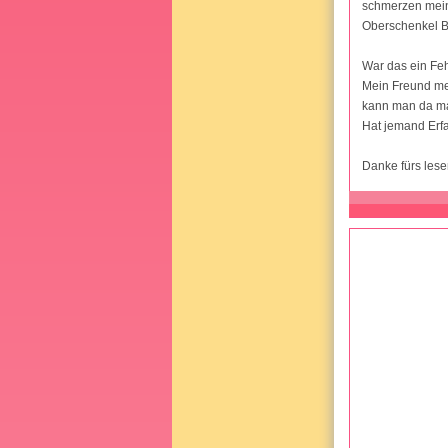
schmerzen mein
Oberschenkel Br
War das ein Feh
Mein Freund me
kann man da m
Hat jemand Erf
Danke fürs lese