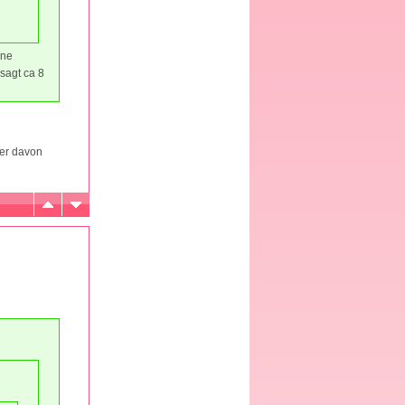
hne
sagt ca 8
ber davon