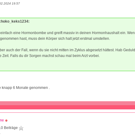
02.2024 19:57
schoko_keks1234:
st einfach eine Hormonbombe und greift massiv in deinen Hormonhaushalt ein. Wen
 genommen hast, muss dein Körper sich halt jetzt erstmal umstellen.
er auch der Fall, wenn du sie nicht mitten im Zyklus abgesetzt hättest. Hab Geduld
e Zeit. Falls du dir Sorgen machst schau mal beim Arzt vorbei.
le knapp 6 Monate genommen .
ime
10 Beiträge
7