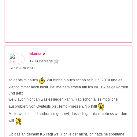
kikunja
1733 Beiträge
28.12.2010 20:47
so gehts mir auch
. Wir hibbeln auch schon seit Juni 2010 und es
klappt immer noch nicht. Bei meinem ersten bin ich im 1ÜZ ss geworden
und jetzt...
weiß auch nicht an was es liegen kann. Hab schon alles mögliche
ausprobiert, von Ovutests bist Tempi-messen. Nix hilft
Mittlerweile bin ich schon so genervt, dass ich gar nicht mehr ss werden
will
Ob das an deinem KS liegt weiß ich leider nicht, ich hatte ne spontane