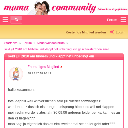
Forum
Kostenlos Mitglied werden
Login
Startseite
Forum
Kinderwunschforum
seid juli 2010 am hibbeln und klappt net.unbedingt ein geschwisterchen snife
seid juli 2010 am hibbeln und klappt net.unbedingt ein
geschwisterchen snife
Ehemaliges Mitglied
28.12.2010 20:12
hallo zusammen,
total depriiii weil wir versuchen seid juli wieder schwanger zu
werden,trotz das ich eisprung um eisprung hibbel es will net klappen
mein sohn wurde letztes jahr 30.09.09 geboren leider per ks. kann es an
den ks liegen???
man sagt ja eigentlich das es eim zweitenmal schneller geht oder???