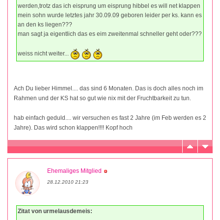
werden,trotz das ich eisprung um eisprung hibbel es will net klappen
mein sohn wurde letztes jahr 30.09.09 geboren leider per ks. kann es
an den ks liegen???
man sagt ja eigentlich das es eim zweitenmal schneller geht oder???
weiss nicht weiter...
Ach Du lieber Himmel.... das sind 6 Monaten. Das is doch alles noch im
Rahmen und der KS hat so gut wie nix mit der Fruchtbarkeit zu tun.
hab einfach geduld.... wir versuchen es fast 2 Jahre (im Feb werden es 2
Jahre). Das wird schon klappen!!!! Kopf hoch
Ehemaliges Mitglied
28.12.2010 21:23
Zitat von urmelausdemeis: