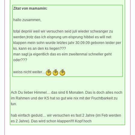
Zitat von mamamin:
hallo zusammen,
total depriiii weil wir versuchen seid juli wieder schwanger zu
werden,trotz das ich eisprung um eisprung hibbel es will net
klappen mein sohn wurde letztes jahr 30.09.09 geboren leider per
ks. kann es an den ks liegen???
man sagt ja eigentlich das es eim zweitenmal schneller geht
oder???
weiss nicht weiter...
Ach Du lieber Himmel.... das sind 6 Monaten. Das is doch alles noch
im Rahmen und der KS hat so gut wie nix mit der Fruchtbarkeit zu
tun.
hab einfach geduld.... wir versuchen es fast 2 Jahre (im Feb werden
es 2 Jahre). Das wird schon klappen!!!! Kopf hoch