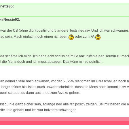
inette85:
von Nessie92:
 war der CB (ohne digi) positiv und 5 andere Tests negativ. Und ich war schwanger.
so sein. Mach einfach noch einen richtigen
oder zum FA
da schäme ich mich. Ich habe echt schiss beim FA anzurufen einen Termin zu ma
 die Mens doch und ich muss absagen. Das wäre mir so peinlich.
an deiner Stelle noch abwarten, vor der 6. SSW sieht man im Ultraschall eh noch n
lange drüber bist ist es auch unwahrscheinlich, dass die Mens noch kommt, bzw. 
dauert schadet es dann auch ned zum Arzt zu gehen.
rst du nie ganz sicher sein, solange ned alle fett positiv zeigen. Bei mir haben die
te linie gehabt und ich war trotzdem schwanger.