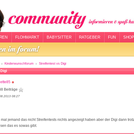
REN
FLOHMARKT
BABYSITTER
RATGEBER
FUN
SHOP
Kinderwunschforum
Streifentest vs Digi
 Digi
ette85
48 Beiträge
08.2013 08:27
 mal jemand das nicht Streifentests nichts angezeigt haben aber der Digi dann trot
sen das es sowas gibt.