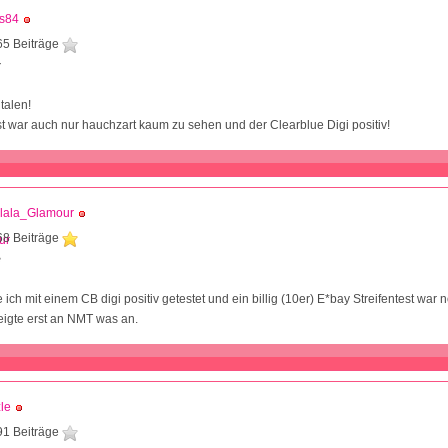
es84
65 Beiträge
7
talen!
st war auch nur hauchzart kaum zu sehen und der Clearblue Digi positiv!
alala_Glamour
68 Beiträge
8
ich mit einem CB digi positiv getestet und ein billig (10er) E*bay Streifentest war 
zeigte erst an NMT was an.
zle
91 Beiträge