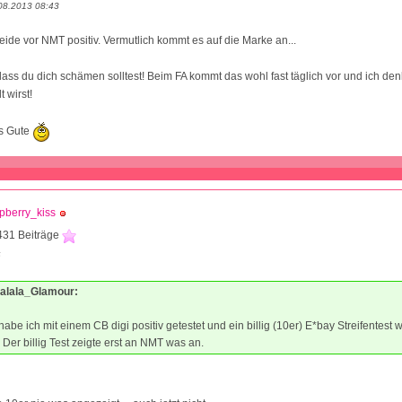
08.2013 08:43
eide vor NMT positiv. Vermutlich kommt es auf die Marke an...
 dass du dich schämen solltest! Beim FA kommt das wohl fast täglich vor und ich den
t wirst!
es Gute
pberry_kiss
431 Beiträge
6
Tralala_Glamour:
abe ich mit einem CB digi positiv getestet und ein billig (10er) E*bay Streifentest 
 Der billig Test zeigte erst an NMT was an.