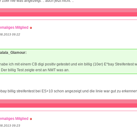
 10er nie was angezeigt. .. auch jetzt nicht. ..
maliges Mitglied
08.2013 09:22
Tralala_Glamour:
abe ich mit einem CB digi positiv getestet und ein billig (10er) E*bay Streifentest 
 Der billig Test zeigte erst an NMT was an.
 ebay billig streifentest bei ES+10 schon angezeigt und die linie war gut zu erkenne
maliges Mitglied
08.2013 09:23