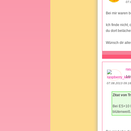
07.
Bei mir waren b
Ich finde nicht,
du dort belächel
Wünsch dir all
ras
14
07.08.2013 09:1
Zitat von 
Bei ES+10 h
blütenweiß.