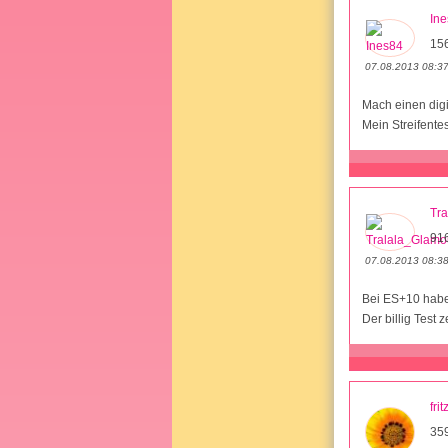
In
15
07.08.2013 08:3
Mach einen digi
Mein Streifente
Tr
91
07.08.2013 08:3
Bei ES+10 habe 
Der billig Test 
frit
35