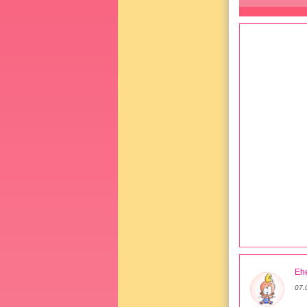
Ehe
07.