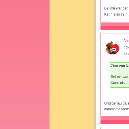
Bei mir war der
Kann also sein.
Nin
12
07.
Zitat von 
Bei mir war
Kann also s
Und genau da s
kommt die Mens