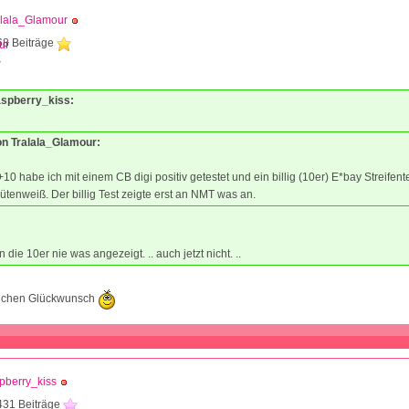
alala_Glamour
68 Beiträge
3
raspberry_kiss:
von Tralala_Glamour:
10 habe ich mit einem CB digi positiv getestet und ein billig (10er) E*bay Streifent
ütenweiß. Der billig Test zeigte erst an NMT was an.
 die 10er nie was angezeigt. .. auch jetzt nicht. ..
zlichen Glückwunsch
pberry_kiss
431 Beiträge