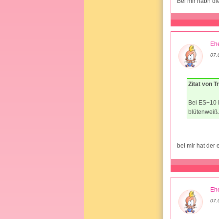
Bei mir habn die
Ehe
07.
Zitat von 
Bei ES+10 h
blütenweiß.
bei mir hat der
Ehe
07.