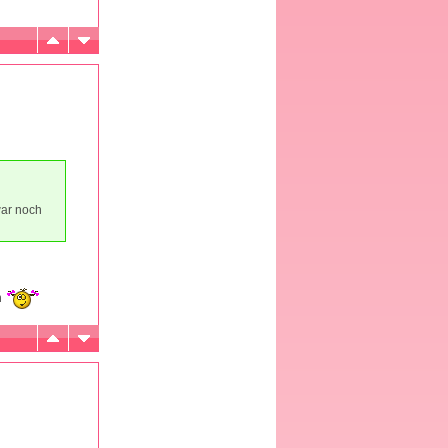
war noch
n