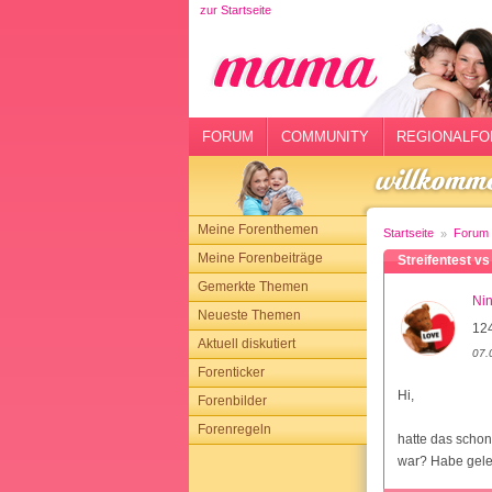
zur Startseite
rtseite
rum
mmunity
FORUM
COMMUNITY
REGIONALFO
gionalforen
ohmarkt
Meine Forenthemen
Startseite
Forum
ysitter
Meine Forenbeiträge
Streifentest vs
Gemerkte Themen
tgeber
Nin
Neueste Themen
12
n
Aktuell diskutiert
07.
Forenticker
opping
Hi,
Forenbilder
Forenregeln
sloggen
hatte das schon
war? Habe gele