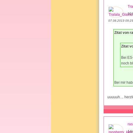
Tr
91
07.08.2013 09:2
Zitat von 
Zitat 
Bei ES+
noch bl
Bei mir habn
uuuuuh.... her
ras
14