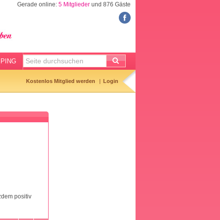
Gerade online:
5 Mitglieder
und 876 Gäste
FORUM
Meine Forenthemen
Meine Forenbeiträge
PING
Gemerkte Themen
Kostenlos Mitglied werden
Login
Neueste Themen
Aktuell diskutiert
Forenticker
Forenbilder
Forenregeln
zdem positiv