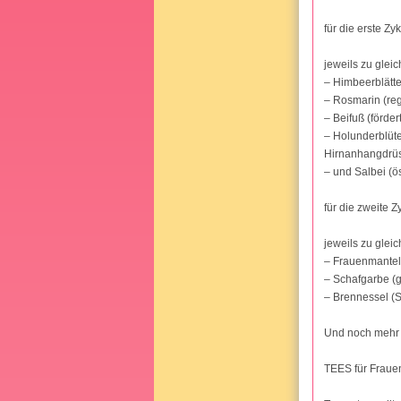
für die erste Zyk
jeweils zu glei
– Himbeerblätte
– Rosmarin (reg
– Beifuß (förde
– Holunderblüte
Hirnanhangdrü
– und Salbei (ö
für die zweite Z
jeweils zu glei
– Frauenmantel
– Schafgarbe (g
– Brennessel (
Und noch mehr 
TEES für Fraue