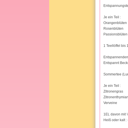
Entspannungst
Je ein Teil :
Orangenblüten
Rosenblüten
Passionsblüten 
1 Teellöffel bi
Entspannenden, 
Entspannt Becke
Sommertee (Lu
Je ein Teil :
Zitronengras
Zitronenthymia
Verveine
1EL davon mit 
Heiß oder kalt 