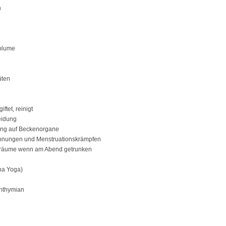
n
lblume
üten
iftet, reinigt
eidung
ung auf Beckenorgane
pannungen und Menstruationskrämpfen
 Träume wenn am Abend getrunken
na Yoga)
enthymian