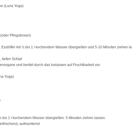
ee (Luna Yoga)
(oder Pfingstrosen)
s 1 Esslöffel mit ½ bis 1 l kochendem Wasser übergießen und 5-10 Minuten ziehen l
tiefen Schlaf
norgane und beritet durch das loslassen auf Fruchtbarkeit vor.
na Yoga)
n
½ bis 1 l kochendem Wasser übergießen. 5 Minuten ziehen lassen.
: erfrischend, aufmunternd