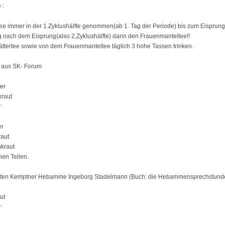
 :
ee immer in der 1.Zyklushälfte genommen(ab 1. Tag der Periode) bis zum Eisprung
g nach dem Eisprung(also 2,Zyklushälfte) dann den Frauenmanteltee!!
ttertee sowie von dem Frauenmanteltee täglich 3 hohe Tassen trinken.
 aus SK- Forum
ter
kraut
r
er
raut
mkraut
hen Teilen.
mten Kemptner Hebamme Ingeborg Stadelmann (Buch: die Hebammensprechstunde
ut
r