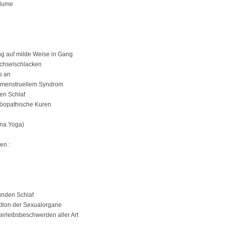
blume
ng auf milde Weise in Gang
echselschlacken
s an
rämenstruellem Syndrom
en Schlaf
möopathische Kuren
una Yoga)
en :
unden Schlaf
ktion der Sexualorgane
nterleibsbeschwerden aller Art