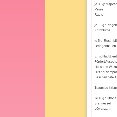
je 30 g: Majora
Minze
Raute
je 10 g : Ringe
Kornblume
je 5 g: Rosenbl
Orangenblüten
Entschlackt, entg
Fördert Aussch
Heilsame Wirk
Hilft bei Vers
Beschert tiefe
Traumtee II (Lu
Je 10g : Zitron
Brennessel
Löwenzahn