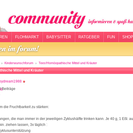
REN
FLOHMARKT
BABYSITTER
RATGEBER
FUN
SHOP
Kinderwunschforum
Tees!Homöopathische Mittel und Kräuter
ische Mittel und Kräuter
bydream1988
 Beiträge
6
m die Fruchtbarkeit zu stärken:
ngen, die man immer in der jeweiligen Zyklushälfte trinken kann. Je 40 g, 1 Eßl. au
n. ziehen lassen, 3x täglich :
Zyklusunterstützung