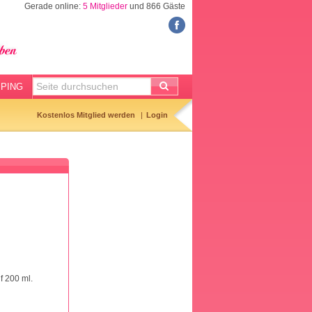
Gerade online:
5 Mitglieder
und 866 Gäste
FORUM
Meine Forenthemen
Meine Forenbeiträge
PING
Gemerkte Themen
Kostenlos Mitglied werden
Login
Neueste Themen
Aktuell diskutiert
Forenticker
Forenbilder
Forenregeln
f 200 ml.