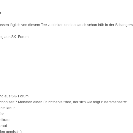
r
Tassen täglich von diesem Tee zu trinken und das auch schon früh in der Schangers
ng aus SK- Forum
ng aus SK- Forum
 schon seit 7 Monaten einen Fruchtbarkeitstee, der sich wie folgt zusammensetzt:
ntelkraut
üte
elkraut
kraut
ilen gemischt)