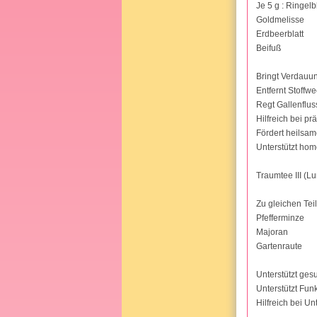
Je 5 g : Ringel
Goldmelisse
Erdbeerblatt
Beifuß
Bringt Verdauu
Entfernt Stoffw
Regt Gallenflus
Hilfreich bei p
Fördert heilsam
Unterstützt ho
Traumtee III (L
Zu gleichen Teil
Pfefferminze
Majoran
Gartenraute
Unterstützt ges
Unterstützt Fun
Hilfreich bei U