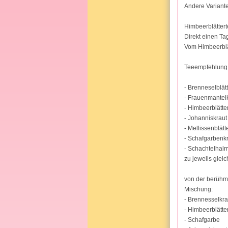
Andere Variante
Himbeerblättert
Direkt einen Ta
Vom Himbeerblä
Teeempfehlung
- Brenneselblät
- Frauenmantel
- Himbeerblätte
- Johanniskraut
- Mellissenblätt
- Schafgarbenk
- Schachtelhal
zu jeweils gleic
von der berüh
Mischung:
- Brennesselkra
- Himbeerblätte
- Schafgarbe