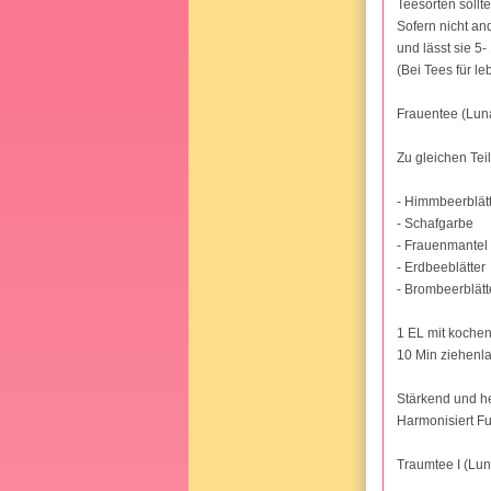
Teesorten soll
Sofern nicht an
und lässt sie 5
(Bei Tees für l
Frauentee (Lun
Zu gleichen Tei
- Himmbeerblät
- Schafgarbe
- Frauenmantel
- Erdbeeblätter
- Brombeerblätt
1 EL mit koche
10 Min ziehenl
Stärkend und he
Harmonisiert F
Traumtee I (Lu