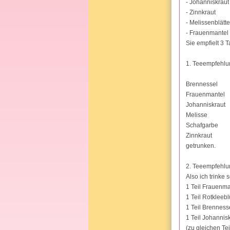
- Johanniskraut
- Zinnkraut
- Melissenblätte
- Frauenmantel
Sie empfielt 3 
1. Teeempfehlu
Brennessel
Frauenmantel
Johanniskraut
Melisse
Schafgarbe
Zinnkraut
getrunken.
2. Teeempfehlu
Also ich trinke
1 Teil Frauenma
1 Teil Rotkleebl
1 Teil Brenness
1 Teil Johannis
(zu gleichen Te