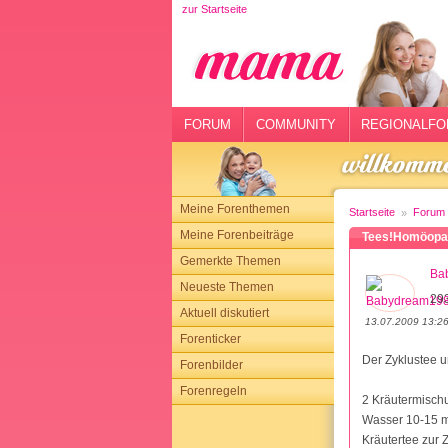
zur Startseite
rtseite
rum
mmunity
FORUM
COMMUNITY
REGIONALFO
gionalforen
ohmarkt
Meine Forenthemen
Startseite
Forum
ysitter
Meine Forenbeiträge
Tees!Homöopath
Gemerkte Themen
tgeber
Ba
Neueste Themen
293
n
Aktuell diskutiert
13.07.2009 13:2
Forenticker
opping
Der Zyklustee u
Forenbilder
Forenregeln
sloggen
2 Kräutermischu
Wasser 10-15 mi
Kräutertee zur 