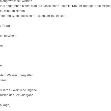
ten abgewechselt werden
ders angegeben nimmt man pro Tasse einen Teelöffel Kräuter, übergießt sie mit h
- 10 Minuten ziehen.
ebenr und Galle höchsten 4 Tassen am Tag trinken)
a Yoga)
len mischen :
ter
er
ndem Wasser übergießen
assen
ilsam für weibliche Organe
unktion der Sexualorgane
na Yoga)