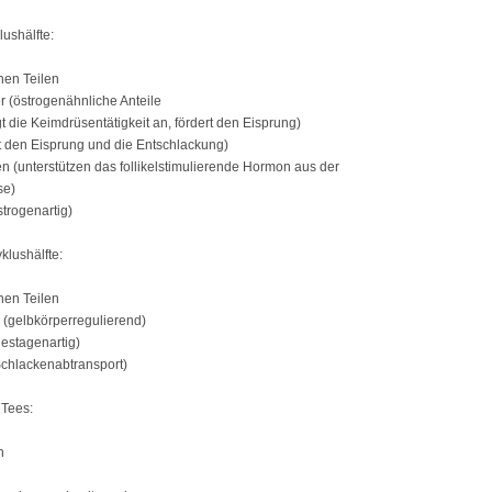
lushälfte:
chen Teilen
r (östrogenähnliche Anteile
t die Keimdrüsentätigkeit an, fördert den Eisprung)
rt den Eisprung und die Entschlackung)
n (unterstützen das follikelstimulierende Hormon aus der
se)
strogenartig)
yklushälfte:
chen Teilen
 (gelbkörperregulierend)
estagenartig)
Schlackenabtransport)
Tees:
n