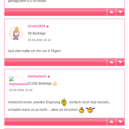
gesagt,dein ES ist heute.
nicole1804
38 Beiträge
19.02.2011 11:11
laut cbm hatte ich ihn vor 4 TAgen
mamamone
31266 Beiträge
19.02.2011 11:22
Vielleicht einen zweiten Eisprung
, einfach noch mal herzeln,
schaden kann es ja nicht.....aber es ist schön