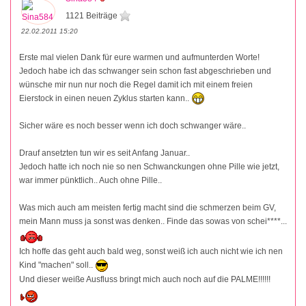
1121 Beiträge
22.02.2011 15:20
Erste mal vielen Dank für eure warmen und aufmunterden Worte!
Jedoch habe ich das schwanger sein schon fast abgeschrieben und
wünsche mir nun nur noch die Regel damit ich mit einem freien
Eierstock in einen neuen Zyklus starten kann..
Sicher wäre es noch besser wenn ich doch schwanger wäre..
Drauf ansetzten tun wir es seit Anfang Januar..
Jedoch hatte ich noch nie so nen Schwanckungen ohne Pille wie jetzt,
war immer pünktlich.. Auch ohne Pille..
Was mich auch am meisten fertig macht sind die schmerzen beim GV,
mein Mann muss ja sonst was denken.. Finde das sowas von schei****...
Ich hoffe das geht auch bald weg, sonst weiß ich auch nicht wie ich nen
Kind "machen" soll..
Und dieser weiße Ausfluss bringt mich auch noch auf die PALME!!!!!!