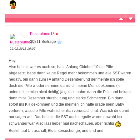
Pusteblume13
20311 Beiträge
22.02.2011 16:05
Hey,
Also bei mir war es auch so, hatte Anfang Oktober´10 die Pille
abgesetzt, habe dann keine Regel mehr bekommen und alle SST waren
negativ, bin dann zum FA anfang Dezember und der meinte ich solle
doch die Pille wieder nehmen damit ich meine Mens bekomme ( er
untersuchte mich nicht richtig) ja gut ich nahm dann die Pille und bekam
dann mitte Dezember sturzblutung und starke Schmerzen. Bin dann
sofort ins KH gekommen und die meinten ich hätte grade mein Baby
verloren, was die Pille wahrscheinlich verursacht hat. Was ich dir damit
nur sagen will. Das bei mir die SST auch negativ waren obwohl ich
schwanger war. Also lass lieber mal nachschauen, aber richtig
Besteh auf Ultraschall, Blutuntersuchunge, und und und