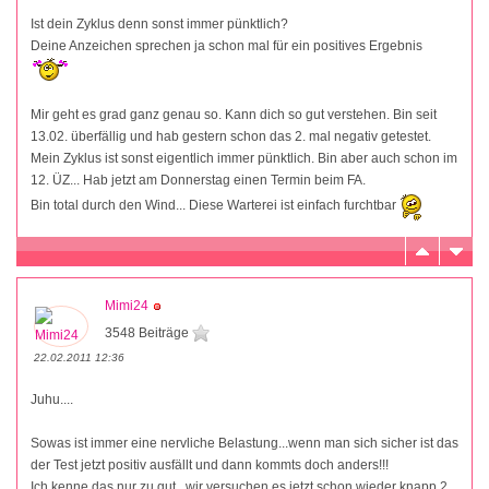
Ist dein Zyklus denn sonst immer pünktlich?
Deine Anzeichen sprechen ja schon mal für ein positives Ergebnis
Mir geht es grad ganz genau so. Kann dich so gut verstehen. Bin seit
13.02. überfällig und hab gestern schon das 2. mal negativ getestet.
Mein Zyklus ist sonst eigentlich immer pünktlich. Bin aber auch schon im
12. ÜZ... Hab jetzt am Donnerstag einen Termin beim FA.
Bin total durch den Wind... Diese Warterei ist einfach furchtbar
Mimi24
3548 Beiträge
22.02.2011 12:36
Juhu....
Sowas ist immer eine nervliche Belastung...wenn man sich sicher ist das
der Test jetzt positiv ausfällt und dann kommts doch anders!!!
Ich kenne das nur zu gut...wir versuchen es jetzt schon wieder knapp 2