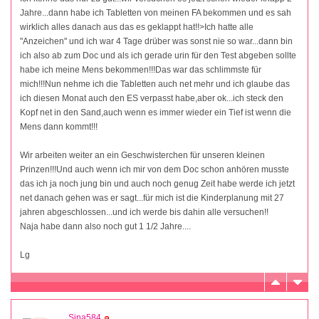
Jahre...dann habe ich Tabletten von meinen FA bekommen und es sah
wirklich alles danach aus das es geklappt hat!!>Ich hatte alle
"Anzeichen" und ich war 4 Tage drüber was sonst nie so war...dann bin
ich also ab zum Doc und als ich gerade urin für den Test abgeben sollte
habe ich meine Mens bekommen!!!Das war das schlimmste für
mich!!!Nun nehme ich die Tabletten auch net mehr und ich glaube das
ich diesen Monat auch den ES verpasst habe,aber ok...ich steck den
Kopf net in den Sand,auch wenn es immer wieder ein Tief ist wenn die
Mens dann kommt!!!
Wir arbeiten weiter an ein Geschwisterchen für unseren kleinen
Prinzen!!!Und auch wenn ich mir von dem Doc schon anhören musste
das ich ja noch jung bin und auch noch genug Zeit habe werde ich jetzt
net danach gehen was er sagt...für mich ist die Kinderplanung mit 27
jahren abgeschlossen...und ich werde bis dahin alle versuchen!!
Naja habe dann also noch gut 1 1/2 Jahre....
Lg
Sina584