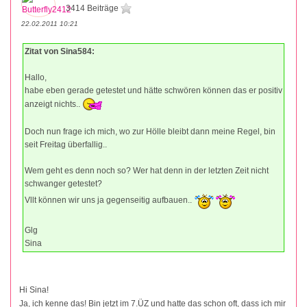
3414 Beiträge
22.02.2011 10:21
Zitat von Sina584:
Hallo,
habe eben gerade getestet und hätte schwören können das er positiv
anzeigt nichts..
Doch nun frage ich mich, wo zur Hölle bleibt dann meine Regel, bin
seit Freitag überfallig..
Wem geht es denn noch so? Wer hat denn in der letzten Zeit nicht
schwanger getestet?
Vllt können wir uns ja gegenseitig aufbauen..
Glg
Sina
Hi Sina!
Ja, ich kenne das! Bin jetzt im 7.ÜZ und hatte das schon oft, dass ich mir