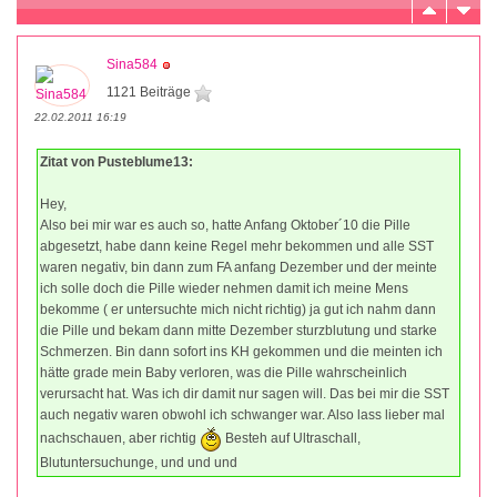
Sina584
1121 Beiträge
22.02.2011 16:19
Zitat von Pusteblume13:
Hey,
Also bei mir war es auch so, hatte Anfang Oktober´10 die Pille
abgesetzt, habe dann keine Regel mehr bekommen und alle SST
waren negativ, bin dann zum FA anfang Dezember und der meinte
ich solle doch die Pille wieder nehmen damit ich meine Mens
bekomme ( er untersuchte mich nicht richtig) ja gut ich nahm dann
die Pille und bekam dann mitte Dezember sturzblutung und starke
Schmerzen. Bin dann sofort ins KH gekommen und die meinten ich
hätte grade mein Baby verloren, was die Pille wahrscheinlich
verursacht hat. Was ich dir damit nur sagen will. Das bei mir die SST
auch negativ waren obwohl ich schwanger war. Also lass lieber mal
nachschauen, aber richtig
Besteh auf Ultraschall,
Blutuntersuchunge, und und und