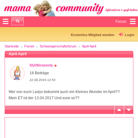
Forum
Kostenlos Mitglied werden
Login
Startseite
Forum
Schwangerschaftsforum
April-April
April-April
Mylittlesweety
18 Beiträge
22.08.2016 12:53
Wer von euch Ladys bekommt auch ein Kleines Wunder im April??
Mein ET ist der 13.04.2017 Und eure so??